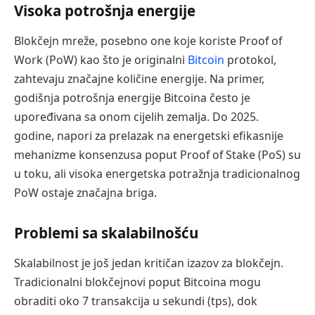
Visoka potrošnja energije
Blokčejn mreže, posebno one koje koriste Proof of
Work (PoW) kao što je originalni
Bitcoin
protokol,
zahtevaju značajne količine energije. Na primer,
godišnja potrošnja energije Bitcoina često je
upoređivana sa onom cijelih zemalja. Do 2025.
godine, napori za prelazak na energetski efikasnije
mehanizme konsenzusa poput Proof of Stake (PoS) su
u toku, ali visoka energetska potražnja tradicionalnog
PoW ostaje značajna briga.
Problemi sa skalabilnošću
Skalabilnost je još jedan kritičan izazov za blokčejn.
Tradicionalni blokčejnovi poput Bitcoina mogu
obraditi oko 7 transakcija u sekundi (tps), dok