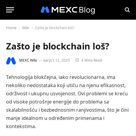
Home
Wiki
Zašto je blockchain loš?
-
-
Zašto je blockchain loš?
MEXC Wiki
август 12, 2025
4 Mins Read
Tehnologija blokčejna, iako revolucionarna, ima
nekoliko nedostataka koji utiču na njenu efikasnost,
održivost i ukupnu usvojenost. Ovi problemi se kreću
od visoke potrošnje energije do problema sa
skalabilnošću i bezbednosnim ranjivostima, što je čini
manje idealnom u određenim primenama i
kontekstima.