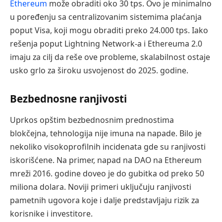
Ethereum
može obraditi oko 30 tps. Ovo je minimalno
u poređenju sa centralizovanim sistemima plaćanja
poput Visa, koji mogu obraditi preko 24.000 tps. Iako
rešenja poput Lightning Network-a i Ethereuma 2.0
imaju za cilj da reše ove probleme, skalabilnost ostaje
usko grlo za široku usvojenost do 2025. godine.
Bezbednosne ranjivosti
Uprkos opštim bezbednosnim prednostima
blokčejna, tehnologija nije imuna na napade. Bilo je
nekoliko visokoprofilnih incidenata gde su ranjivosti
iskorišćene. Na primer, napad na DAO na Ethereum
mreži 2016. godine doveo je do gubitka od preko 50
miliona dolara. Noviji primeri uključuju ranjivosti
pametnih ugovora koje i dalje predstavljaju rizik za
korisnike i investitore.