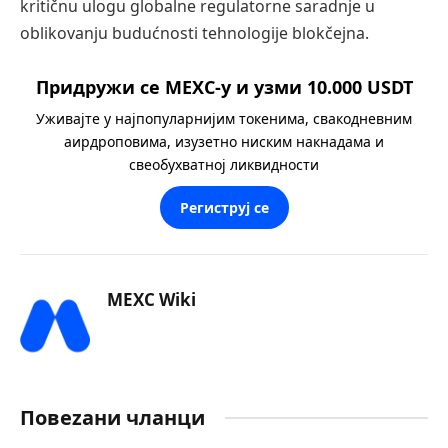
kritičnu ulogu globalne regulatorne saradnje u
oblikovanju budućnosti tehnologije blokčejna.
Придружи се MEXC-у и узми 10.000 USDT
Уживајте у најпопуларнијим токенима, свакодневним
аирдроповима, изузетно ниским накнадама и
свеобухватној ликвидности
Региструј се
MEXC Wiki
Повеzани чланци