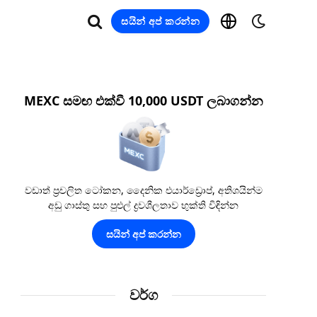
සයින් අප් කරන්න
MEXC සමඟ එක්වී 10,000 USDT ලබාගන්න
වඩාත් ප්‍රචලිත ටෝකන, දෛනික එයාර්ඩ්‍රොප්, අතිශයින්ම
අඩු ගාස්තු සහ පුළුල් ද්‍රවශීලතාව භුක්ති විඳින්න
සයින් අප් කරන්න
වර්ග