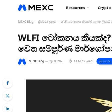
Resources
Crypto 
MEXC Blog
ක්‍රිප්ටෝ දැනුම
WLFI ටෝකනය කීයක්ද? ලෝක ලිබර්ටි මූල
-
-
WLFI ටෝකනය කීයක්ද? ලෝක
වෙත සම්පූර්ණ මාර්ගෝ
MEXC Blog
ජූලි 9, 2025
11 Mins Read
ක්‍රිප්ටෝ ද