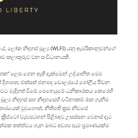
ේ, ලෝක නිදහස් මුල්‍ය (WLFI) යනු ඇමරිකානුවන්ගේ
නාව කලාකූරුව වන සංවිධානයකි.
 උපදේශක” ලෙස ගෙන ඇති දැක්මෙන් උද්යානිත මෙම
යේ දිශාපත, එක්සත් ජනපද ඩොලරයේ ගෝලීය පීඩන
රජාවට මැදිහත් වීමේ මෙහෙයුමේ ධනිකාරකය කෙරෙහි
්‍ය නිදහස් සහ නිදහසෙහි වටිනාකම් රැක ගැනීම
ාරයෙක් වුවහොත්, නීතිපති ක්‍රම නිවසේ
 ක්‍රීප්ටෝ වැඩසටහන් පිළිබඳව උසස්සන වෙනස් දෑට
ත්මක තත්ත්වය ගැන ඔබට අවශ්‍ය සෑම ප්‍රමාණයක්ම