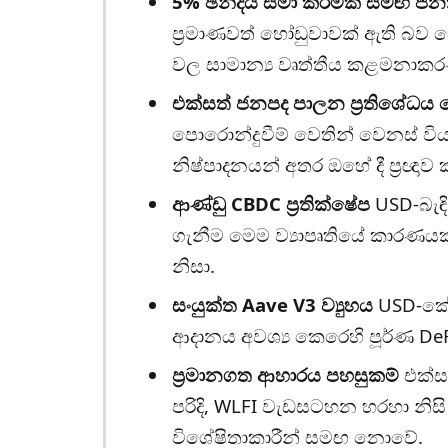
5% ඡන්දය සීමා කිරීමක් සමඟ ජනත
ප්‍රමාණවත් හෝඩුවාවක් ඇති බව 
වල සාමාන්‍ය වෘත්තීය කළමනාකරණ
එක්සත් ජනපද පාලන ප්‍රතිශේධය යෙ
පොරොන්දුවීම් වෙතින් වෙනස් වි
නිෂ්පාදනයන් අතර ඔහේ දී ප්‍රඥාව ක
ආණ්ඩු CBDC ප්‍රතික්ෂේප
USD-බැඳි
ගැනීම මෙම ව්‍යාපෘතියේ කාරණය
නිසා.
සංයුක්ත Aave V3 ව්‍යුහය
USD-කේන
ආදානය අවශ්‍ය කෙරෙහි පූර්ණ De
ප්‍රමානගත ආහාරය පහසුකම්
එක්ස
පරිදි, WLFI වැඩසටහන හරහා නි
විශේෂිතාකාරීන් සමඟ නොවේ.