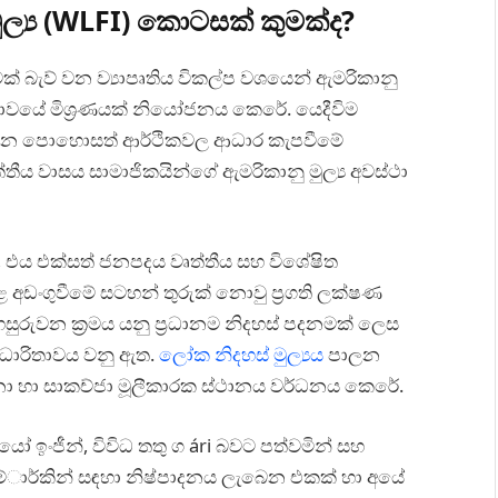
ල්‍ය (WLFI) කොටසක් කුමක්ද?
් බැව් වන ව්‍යාපෘතිය විකල්ප වශයෙන් ඇමරිකානු
ානාවයේ මිශ්‍රණයක් නියෝජනය කෙරේ. යෙදීවිම
0 ගණන පොහොසත් ආර්ථිකවල ආධාර කැපවීමේ
ය වාසය සාමාජිකයින්ගේ ඇමරිකානු මුල්‍ය අවස්ථා
එය එක්සත් ජනපදය වෘත්තීය සහ විශේෂිත
ළ අඩංගුවීමේ සටහන් තුරුක් නොවු ප්‍රගති ලක්ෂණ
ුවන ක්‍රමය යනු ප්‍රධානම නිදහස් පදනමක් ලෙස
 ධාරිතාවය වනු ඇත.
ලෝක නිදහස් මුල්‍යය
පාලන
නා හා සාකච්ජා මූලීකාරක ස්ථානය වර්ධනය කෙරේ.
ඉංජීන්, විවිධ තතු ග ári බවට පත්වමින් සහ
ම්ාර්කින් සඳහා නිෂ්පාදනය ලැබෙන එකක් හා අයේ