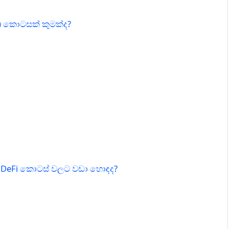
I) කොටසක් කුමක්ද?
 DeFi කොටස් වලට වඩා හොඳද?