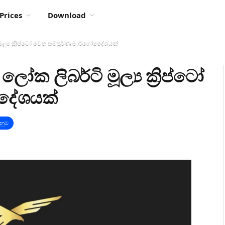
Prices
Download
්‍ය ක්‍රිප්ටෝ වෙත සම්පූර්ණ මාර්ගෝපදේශයක්
 ලිබර්ටි මූල්‍ය ක්‍රිප්ටෝ
පදේශයක්
ැනුම