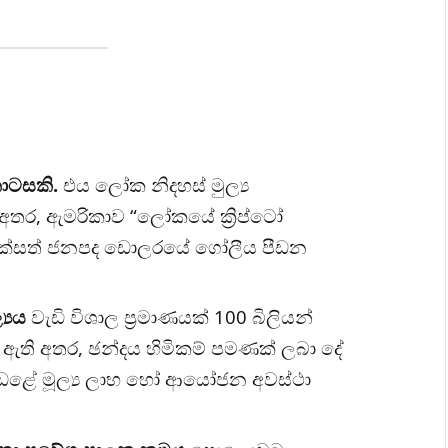
කොටසකි.
එය ලෝක නිදහස් මුල්‍ය
අතර, ඇමරිකාව “ලෝකයේ ක්‍රිප්ටෝ
එක්සත් ජනපද ඩොලරයේ ගෝලීය පීඩන
‍යය
වැඩි විශාල ප්‍රමාණයක් 100 බිලියන්
් ඇති අතර, ඡන්දය හිමිකම් පමණක් ලබා දේ
ණ්ඩළේ මූල්‍ය ලාභ හෝ ආයෝජන අවස්ථා