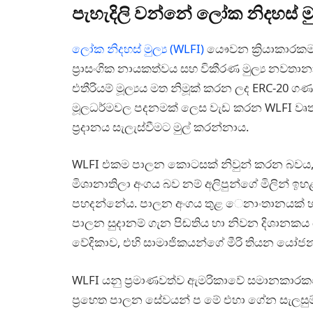
පැහැදිලි වන්නේ ලෝක නිදහස් මු
ලෝක නිදහස් මුල්‍ය (WLFI)
යෞවන ක්‍රියාකාරකමක
ප්‍රාසංගික නායකත්වය සහ විකීරණ මුල්‍ය නවත
එතීරියම් මූල්‍යය මත නිමූක් කරන ලද ERC-2
මූලධර්මවල පදනමක් ලෙස වැඩ කරන WLFI වෘත්තී
ප්‍රදානය සැලැස්වීමට මුල් කරන්නාය.
WLFI එකම පාලන කොටසක් නිවුන් කරන බවය, 
මිශානාතිලා අංගය බව නම් අලිපුන්ගේ මිලින් ඉහ
පහදන්නේය. පාලන අංගය තුළ ෙනාංතානයක් හසුර
පාලන සුදානම් ගැන පිඬතිය හා නිවන දිශානකය
වේදිකාව, එහි සාමාජිකයන්ගේ මීරි තියන යෝජ
WLFI යනු ප්‍රමාණවත්ව ඇමරිකාවේ සමානකාරකයෝ 
ප්‍රභෙත පාලන සේවයන් ප මේ එහා ගේන සැලසු