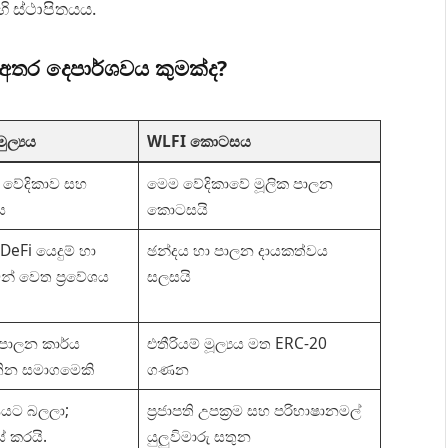
 ස්ථාපිතයය.
අතර දෙපාර්ශවය කුමක්ද?
ල්‍යය
WLFI කොටසය
i වේදිකාව සහ
මෙම වේදිකාවේ මූලික පාලන
ය
කොටසයි
DeFi යෙදුම් හා
ඡන්දය හා පාලන දායකත්වය
න් වෙත ප්‍රවේශය
සලසයි
 පාලන කාර්ය
එතීරියම් මූල්‍යය මත ERC-20
ින සමාගමෙකි
ගණන
ණයට බලලා;
ප්‍රජාපති උපක්‍රම සහ පරිභාෂානමල්
් කරයි.
යුලුවිමාරු සතුන