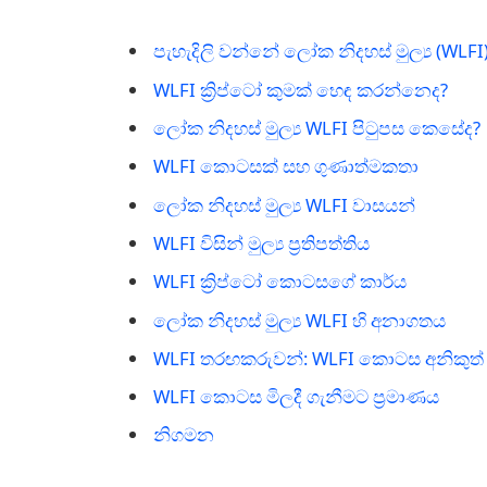
පැහැදිලි වන්නේ ලෝක නිදහස් මුල්‍ය (WLF
WLFI ක්‍රිප්ටෝ කුමක් භෙඳ කරන්නෙද?
ලෝක නිදහස් මුල්‍ය WLFI පිටුපස කෙසේද?
WLFI කොටසක් සහ ගුණාත්මකතා
ලෝක නිදහස් මුල්‍ය WLFI වාසයන්
WLFI විසින් මුල්‍ය ප්‍රතිපත්තිය
WLFI ක්‍රිප්ටෝ කොටසගේ කාර්ය
ලෝක නිදහස් මුල්‍ය WLFI හි අනාගතය
WLFI තරඟකරුවන්: WLFI කොටස අනිකුත්
WLFI කොටස මිලදී ගැනීමට ප්‍රමාණය
නිගමන