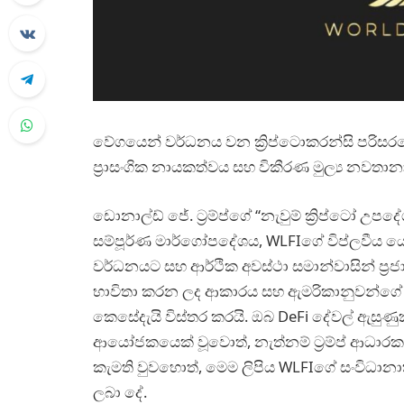
වේගයෙන් වර්ධනය වන ක්‍රිප්ටොකරන්සි පරිසරය
ප්‍රාසංගික නායකත්වය සහ විකීරණ මුල්‍ය නවතා
ඩොනාල්ඩ් ජේ. ට‍්‍රම්ප්ගේ “නැවුම් ක්‍රිප්ටෝ
සම්පූර්ණ මාර්ගෝපදේශය, WLFIගේ විප්ලවීය 
වර්ධනයට සහ ආර්ථික අවස්ථා සමාන්වාසින් ප්‍
භාවිතා කරන ලද ආකාරය සහ ඇමරිකානුවන්ගේ මුල
කෙසේදැයි විස්තර කරයි. ඔබ DeFi දේවල් ඇසුණුක
ආයෝජකයෙක් වූවොත්, නැත්නම් ට‍්‍රම්ප් ආධාරක
කැමති වුවහොත්, මෙම ලිපිය WLFIගේ සංවිධානා
ලබා දේ.