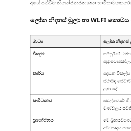
අයේ පත්වීම නියෝජනජනකයා භාවිතාවකෙරෙහි
ලෝක නිදහස් මුල්‍ය හා WLFI කොටස 
මාධ්‍ය
ලෝක නිදහස් මු
විසඳුම
සම්පූර්ණ DeF
ප්‍රොටොකෝල
කාර්ය
දෙවන විකල්ප 
ස්ථාබඳ සේවාව
ලබා දේ
සංවිධානය
ඩෙල්වෙයර් හි
මණ්ඩලය පවත
ප්‍රයෝජනය
මේ බ‍්‍රහසවර
අර්ධපාදය සකස