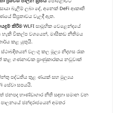
ා ප්‍රවේශ පාලන ක්‍රමය
පොළොවට
සොයා බැලීම් ලබා දේ, අනෙක් DeFi ආකෘති
යේ සීඝ්‍රතාවය වැලඳී ඇත.
දුම් කිරීම
WLFI සාමූහික වෙළෙන්දයේ
ය හැකි විකල්ප වශයෙන්, මාසීකඩ නීතිමය
ාර්ය කළ යුතුයි.
 ස්ථාබඳිතයන් වලංගු කල මූල්‍ය නිදහස රැක
ක් කළ ගණනාවක ප්‍රාණුකාරකය නවූවාක්
්තු පද්ධතිය තුළ ණයක් සහ මුල්‍යය
Fi සේවා සපයයි.
ත් ජනපද භාණ්ඩාගාර නීති සඳහා සමාන වන
සි පාලනයේ ඡන්දරාජයෙන් අමතර