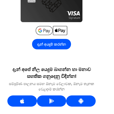
දැන් අයදුම් කරන්න
දැන් අපේ නිල යෙදුම බාගන්න හා මනාව
සහතික ගනුදෙනු විඳින්න!
සම්පූර්ණ පාලනය සමඟ ඕනෑම වේලාවක, ඕනෑම තැනක
වෙළඳාම් කරන්න