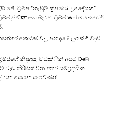
 ජේ. ට‍්‍රම්ප් “නැවුම් ක්‍රිප්ටෝ උපදේශක”
්‍රම්ප් ජුනිयर සහ බැරන් ට‍්‍රම්ප් Web3 කෙරෙහි
ි.
්‍යන්තර කොටස් වල ඡන්දය බලශක්ති වැඩි
්‍රම්ප්ගේ නිදහස, වඩාත්ින් අයට DeFi
 වැඩ කිරීමක් වන අතර සම්ප්‍රදායික
ල් වන සෙයන් සංවේණිත්.