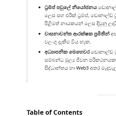
ට‍්‍රම්ප් පවුලේ නියෝජනය
ඩොනාල්ඩ්
ලෙස සහ එරික් ට‍්‍රම්ප්, ඩොනාල්ඩ් ට‍
පිළිමත් නායකයන් ලෙස දිවුනු ලදය
වාසනාවන්ත ආරක්ෂක ප්‍රමිතීන්
අභ
වලංගු දැකීම විය හැක.
අධ්‍යාපනික මෙහෙවර
ඩොනාල්ඩ් ට‍
සම්බන්ධ මුල්‍ය ජීවන පරිකථනයකට
සිද්ධාන්තය හා Web3 අතර මැදවැ
Table of Contents