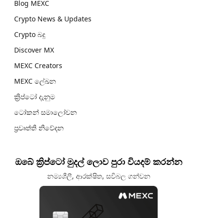
Blog MEXC
Crypto News & Updates
Crypto බදු
Discover MX
MEXC Creators
MEXC ලේඛන
ක්‍රිප්ටෝ දැනුම
ටෝකන් සමාලෝචන
ප්‍රවෘත්ති නිවේදන
ඔබේ ක්‍රිප්ටෝ මුදල් ලොව පුරා වියදම් කරන්න
නම්‍යශීලී, ආරක්ෂිත, සවිබල ගන්වන