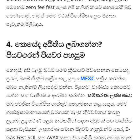
මෙහෙම zero fee fest ලෙස අපි කලින් කයට සහයෝගී බව
පෙන්නෙමු, නමුත් මෙම වරක් විශේෂිත ලෙස ජනතා
පැවැත්ම පිළිබඳය.
4. කෙසේද අයිතිය ලබාගන්න?
පියවරෙන් පියවර පහසුම
හොඳයි, අපි බලමු ඔබට මෙම ක්‍රීඩාවේ පිවිසෙන්න කෙසේද.
ප්‍රථම, ඔබේ ගිණුම සක්‍රීය කළ යුතුය
MEXC
සක්‍රීය කරන්න.
ඔබට නැතිනම් ලියාපදිංචි වන්න. ඊළඟට, වාණිජ්‍ය කොටසට
යන්න සහ වාණිජ්‍යය ආරම්භ කරන්න.
සමීකරණ ලක්ෂණය:
ඔබ පවතින විශේෂිත ගාස්තුව අනුගමනය කළ යුතුය. මෙම
ගාස්තු සාමාන්‍යයෙන් වර්ගයක් ලෙස නිර්වචනය කරනු
ලැබේ, උදාහරණ ලෙස නවකයින් සඳහා අඩුවක් සහ වෘත්තීය
සඳහා වැඩියක්. උදාහරණ සමාන සිදුවීම් ගැනුමන්ට පෙර, 0-
Gas Fest SOL සහ AVAX සඳහා ලියාපදිංචි කරනු අවශ්‍ය නැත.