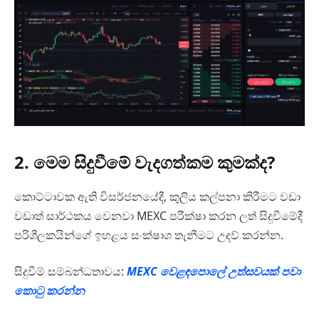
2. මෙම සිදුවීමේ වැදගත්කම කුමක්ද?
කොට්ටාවක ඇති විසර්ජනයේදී, කුලිය කල්පනා කිරීමට වඩා
වඩාත් සාර්ථකය වෙනවා MEXC පරීක්ෂා කරන ලත් සිදුවීමේදී
පරිශීලකයින්ගේ ඉහළය සංක්ෂාශ තැනීමට උදව් කරන්න.
සිදුවීම් සම්බන්ධතාවය:
MEXC වෙළඳපොලේ උත්සවයක් පවා
කොටු කරන්න