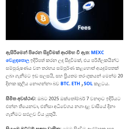
ඇසිරිමෙන් පිරෙන සිදුවීමක් ආරම්භ වී ඇත
:
MEXC
වෙළඳපොල
ඉදිරිපත් කරන ලද සිදුවීමක්, එය පරිශීලකයින්ට
සම්පුරුෂණය වන තරඟය සම්පූර්ණ කළහොත් අයදුම්පතක්
ලබා ගැනීමට ඉඩ සලසයි, සහ ප්‍රියතම තරංගුකයන් මෙන්ම 20
දිනක කුලිය නොගන්නා බව
BTC
،
ETH
و
SOL
කළටය.
සීමිත අවස්ථාව
: ඔබට 2025 ඔක්තෝම්බර් 7 වනදාට ඉදිරියට
එන්න තියෙනවා, එනිසා අධිවේගය නගා දළ වාසියේ දිනා
ගැනීමට සඵලව විය යුතුයි.
සියලුම මට්ටම් සඳහා වාසීන
: මෙම සිදුවීම ආරම්භක සහ