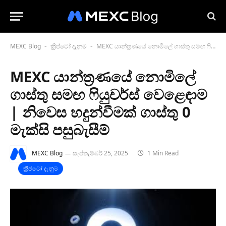
MEXC Blog
ක්‍රිප්ටෝ දැනුම
MEXC යාන්ත්‍රණයේ නොමිලේ ගාස්තු සමඟ ෆියුචර්ස් වෙළෙඳාම | නිවෙස හදුන්වීමක් ගාස්තු 0 මැක්සි පසුබැසීම්
-
-
MEXC යාන්ත්‍රණයේ නොමිලේ
ගාස්තු සමඟ ෆියුචර්ස් වෙළෙඳාම
| නිවෙස හදුන්වීමක් ගාස්තු 0
මැක්සි පසුබැසීම්
MEXC Blog
සැප්තැම්බර් 25, 2025
1 Min Read
ක්‍රිප්ටෝ දැනුම