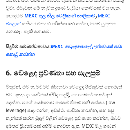
පියාඹන්නේ යත්යෝ සේවය දැක්මක් කට්කඩ කරගෙන එකතු
වූවා. එබැවින් මේ නැවත දූෂණ වැඩියා කොටසක් විය හැක,
හොඳටම
MEXC තුල නිල ටෙලිකාන් නාලිකාව
و
MEXC
බ්ලොග්
සතියට එකවර පරීක්ෂා කර ගන්න, ඔබේ යුතුකම
නොකල හැකි නොවේ.
සිදුවීම් සම්බන්ධතාවය:
MEXC වෙළඳපොලේ උත්සවයක් පවා
කොටු කරන්න
6. වෙළෙඳ ප්‍රවණතා සහ සැලසුම්
මිතුරන්, මම හැමවිටම කියනවා වෙළෙඳ රිස්කුවක් නොමැති
බව. ශුන්‍ය දායකවීමක් කීරිදාකල්දී, නොබොන්නෙන් අත්
දෙන්න. මගේ යෝජනාව මෙසේ තිබේ: තනි ශේෂය (low
leverage) පාදා ගන්න, අවස්ථා භාවිතා කරන්න, සහ පසු
තැන්පත් කරන මුදල් වලින් වෙළෙඳ ප්‍රවණතා කරන්න, ඔබට
අමතර ප්‍රියතමයක් අහිමි නොවනු ඇත. MEXC මිල ගණන්