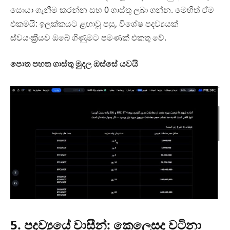
සොයා ගැනීම කරන්න සහ 0 ගාස්තු ලබා ගන්න. මෙහිත් ඒම
එකමයි: ඉලක්කයට ළඟාවූ පසු, විශේෂ පදව්‍යයක්
ස්වයංක්‍රීයව ඔබේ ගිණුමට පමණක් එකතු වේ.
පොත පහත ගාස්තු මුදල ඔස්සේ යවයි
5. පදව්‍යයේ වාසීන්: කෙලෙසද වටිනා