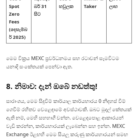
Spot
බර් 31
හවුලක
Taker
ලාභ
Zero
සිට
Fees
(දෙසැම්බ
ර් 2025)
මෙම වික්‍රය MEXC ප්‍රවර්ධනමය සහ රටාවන් සෑමවිටම
යනාදි සංකේතයක් පෙන්වා ඇත.
8. නිමාව: දැන් ඔබේ නඩත්තු!
සාරාංශය, මෙම සිදුවීම් කාර්යාල කාර්යභාරය 0 නිදහස් වීම්
ගෙවීම් රහිතව වෙළෙඳාමේ අවස්ථාවකි. ඔබට මුදල් කේතයක්
ඇති නම්, මෙහි සහභාගී වන්න. වෙළෙඳපොළ ආකාරයන්
වැඩි කරන්න, කාර්යභාරයක් ලැබෙන්න සහ ඉන්න. MEXC
Exchange ඊළඟහි මෙම සියලු කරුණු කාර්යභාරයන් සමඟ