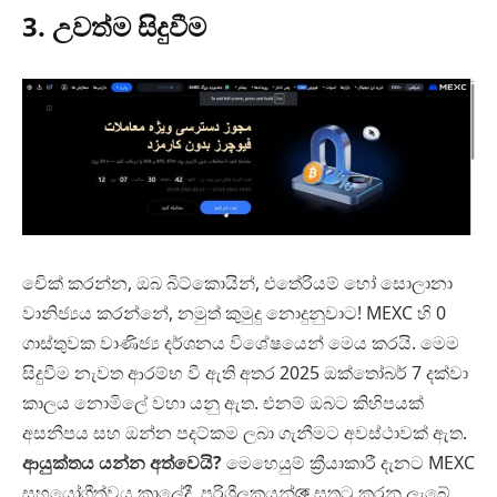
3. උවත්ම සිදුවීම
චිෙක් කරන්න, ඔබ බිට්කොයින්, එතේරියම් හෝ සොලානා
වානිජ්‍යය කරන්නේ, නමුත් කුමුදු නොදුනුවාට! MEXC හි 0
ගාස්තුවක වාණිජ්‍ය දර්ශනය විශේෂයෙන් මෙය කරයි. මෙම
සිදුවීම නැවත ආරම්භ වී ඇති අතර 2025 ඔක්තෝබර් 7 දක්වා
කාලය නොමිලේ වහා යනු ඇත. එනම් ඔබට කිහිපයක්
අසනීපය සහ ඔන්න පදට්කම ලබා ගැනීමට අවස්ථාවක් ඇත.
ආයුක්තය යන්න අත්වෙයි?
මෙහෙයුම් ක්‍රී‍යාකාරී දැනට MEXC
සහයෝගීත්වය කාලේදී, පරිශීලකයන්কে සතුටු කරනු ලැබේ,