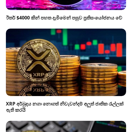
ඊතර් $4000 කින් පහත දැමිමෙන් පසුව ප්‍රතිසංයෝජනය වේ
XRP අර්බුදය නගා නොගත් නිවැවන්දම් අලුත් ජාතික රැල්ලක්
ඇති කරයි