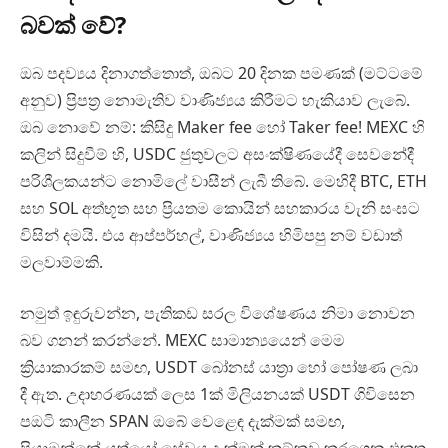
බවක් වේ?
ඔබ පදව්‍යය දිනාගත්තොත්, ඔබට 20 දිනක පමණක් (මට්ටමේ
අනුව) ප්‍රිපත්‍ර නොමැතිව වාණිජ්‍යය කිරීමට හැකියාව ලැබේ.
ඔබ නොවේ නම්: කිසිදු Maker fee හෝ Taker fee! MEXC හි
කලින් සිදුවීම් හි, USDC ජුතුවලට අසංක‍්ෂිණයේදී සෙවනේදී
පරිශීලකයන්ට නොමිලේ වාසීන් ලැබී තිබේ. මෙහිදී BTC, ETH
සහ SOL අත්භූත සහ ප්‍රියතම කොයින් සහකාරය වැනි සංඝට
විසින් දමයි. එය ආප්පර්හල්, වාණිජ්‍යය හිමිපපු නම් වඩාත්
මලවාම්මකි.
නමුත් ඉඳුරුවන්න, පැතිකඩ සරල විශේෂණය නිමා නොවන
බව ගනන් කරන්නේ. MEXC සාමාන්‍යයෙන් මෙම
ක්‍රියාකාරකම් සමඟ, USDT බෝනස් යාත්‍රා හෝ පෝෂණ ලබා
දී ඇත. උදාහරණයක් ලෙස 1ක් මිලියනයක් USDT ගිවිසෙන
පඔටි කාලීන SPAN ඔබේ වෙළෙඳ දැක්මක් සමඟ,