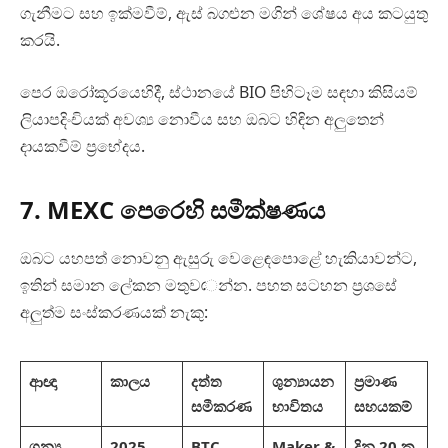
ගැනීමට සහ ඉක්මවීම්, ඇස් බගළුන මගින් ශේෂය අය කටයුතු
කරයි.
පෙර ඔරෝකූරයෙහිදී, ස්ථානයේ BIO පිහිටෑම සඳහා කිසියම්
ලියාපදිංචියක් අවශ්‍ය නොවීය සහ ඔබට හිඳින අලුතෙන්
දායකවීම් ප්‍රභේදය.
7. MEXC පෙරෙහි සමීක්ෂණය
ඔබට යහපත් නොවනු ඇසුරු වෙළෙඳපොළේ හැකියාවන්ට,
ඉතින් සමාන ලේකන මතුවেන්න. පහත සටහන ප්‍රශසේ
අලුත්ම සංස්කරණයක් නැකු:
ආඥා
කාලය
දත්ත
ශුන්‍යායන
ප්‍රමාණ
සමීකරණ
භාවිතය
සහයකම්
ශුන්‍ය
2025
BTC,
Maker &
දින 20 ක