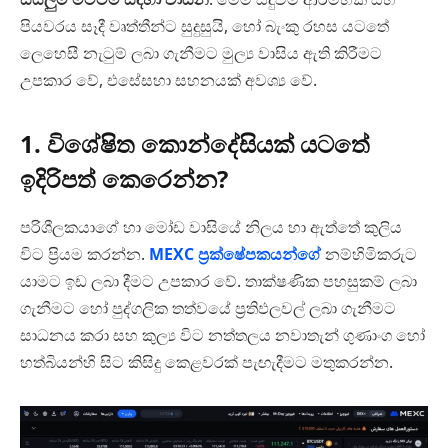
පියවරය සෑදී වෘත්තීන්ට සුදුසුයි, හෝ බැංකු රහස යටතේ
ලෙහෙසී නැටුම් ලබා ගැනීමට මුල්‍ය වාසිය ඇති කිරීමට
උපකාර වේ, එසේසහා සහනයක් අවශ්‍ය වේ.
1. විශේෂිත කොන්දේසියක් යටතේ
ඉදිරිපත් කෙරෙන්න?
පරිශීලකයාගේ හා මෝඩ වාසියේ නිලය හා ඇත්තේ කුලිය
විට ප්‍රියම කරන්න.
MEXC ප්‍රක්ෂේපකයන්ගේ
නම්හිමිකරුට
යාමට ඉඩ ලබා දීමට උපකාර වේ. තාක්ෂණික පහසුකම් ලබා
ගැනීමට හෝ පුද්ගලික තත්වයේ ප්‍රතිඵලවල් ලබා ගැනීමට
සාධනය කරා සහ කුල්‍ය විට නත්තලය නවාතැන් ගුණාංග හෝ
හත්බියන්හි සිට කිසිදු කෙළවරක් පැඟැදීමට මතුකරන්න.