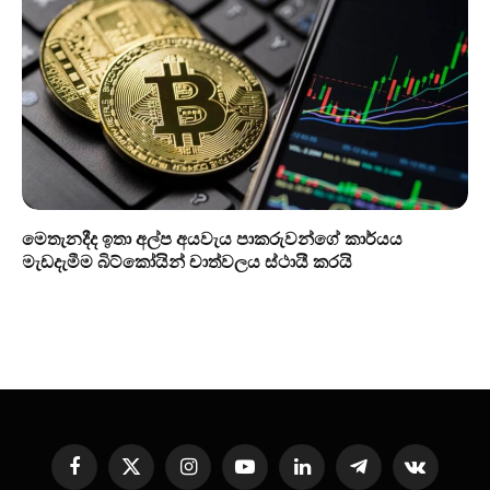
මෙතැනදීද ඉතා අල්ප අයවැය පාකරුවන්ගේ කාර්යය
මැඩදැමීම බිට්කෝයින් චාත්වලය ස්ථායී කරයි
Facebook
X
Instagram
YouTube
LinkedIn
Telegram
VKontakte