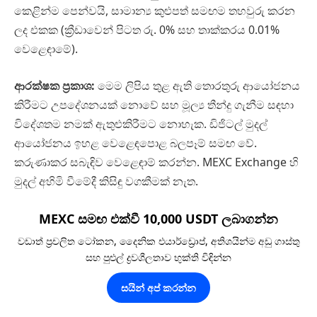
කෙළින්ම පෙන්වයි, සාමාන්‍ය කුළුපත් සමඟම තහවුරු කරන
ලද එකක (ක්‍රීඩාවෙන් පිටත රු. 0% සහ තාක්කරය 0.01%
වෙළෙඳාමේ).
ආරක්ෂක ප්‍රකාශ:
මෙම ලිපිය තුළ ඇති තොරතුරු ආයෝජනය
කිරීමට උපදේශනයක් නොවේ සහ මූල්‍ය තීන්දු ගැනීම සඳහා
විදේශතම නමක් ඇතුළුකිරීමට නොහැක. ඩිජිටල් මුදල්
ආයෝජනය ඉහළ වෙළෙඳපොළ බලපෑම් සමඟ වේ.
කරුණාකර සබැඳිව වෙළෙඳාම් කරන්න. MEXC Exchange හි
මුදල් අහිමි වීමේදී කිසිඳු වගකීමක් නැත.
MEXC සමඟ එක්වී 10,000 USDT ලබාගන්න
වඩාත් ප්‍රචලිත ටෝකන, දෛනික එයාර්ඩ්‍රොප්, අතිශයින්ම අඩු ගාස්තු
සහ පුළුල් ද්‍රවශීලතාව භුක්ති විඳින්න
සයින් අප් කරන්න