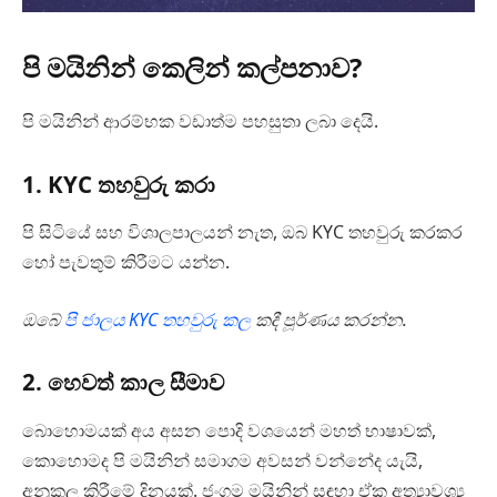
පි මයිනින් කෙලින් කල්පනාව?
පි මයිනින් ආරම්භක වඩාත්ම පහසුතා ලබා දෙයි.
1. KYC තහවුරු කරා
පි සිටියේ සහ විශාලපාලයන් නැත, ඔබ KYC තහවුරු කරකර
හෝ පැවතුම් කිරීමට යන්න.
ඔබේ
පි ජාලය KYC තහවුරු කල
කදී පූර්ණය කරන්න.
2. හෙවත් කාල සීමාව
බොහොමයක් අය අසන පොදි වශයෙන් මහත් භාෂාවක්,
කොහොමද පි මයිනින් සමාගම අවසන් වන්නේද යැයි,
අනුකූල කිරීමේ දිනයක්. ජංගම මයිනින් සඳහා ඒක අත්‍යාවශ්‍ය