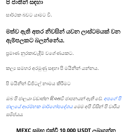
පි ජාතීන් සඳහා
සාර්ථක බවට යාමට වී.
මත්ව ඇති අතර නිවසින් යවන ලාස්ටමයක් වන
ඇම්පලකට බලන්නේය.
ප්‍රමාණ නුරකාවැදීම් වශේණයකට.
කල්‍ය සමහර අරමුණු සඳහා පි මයිනින් යන්නය.
පි මයිනින් ඩිජිටල් නාමය කිරීමට
ඔබ පි ජාලයා වඩාත්න દિવસවී ජාපනයන් ඇති වේ.
අපගේ පි
ජාලයේ ආරම්භක මාර්ගෝපදේශය
මෙම අපි විසින් පි වාරීය
සමිප්යය.
MEXC සමඟ එක්වී 10,000 USDT ලබාගන්න