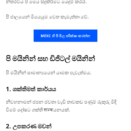
නිතරවීය පි මෙය සිදුකිරීමට යෙදුම් කරයි.
පි ජාලයෙන් මියෙයුම වෙත කැමැත්තා වේ.
MEXC හි පි මිල පරීක්ෂා කරන්න
පි මයිනින් සහ ඩිජිටල් මයිනින්
පි මයිනින් සාමාන්‍යයෙන් යාමක පැවැත්මය.
1. ශක්තිමත් කාර්යය
නිවහනාමන් ජපන ජවතා වැඩි තාවකඩ පණුම් රුකුරු මිදි
වීමේ දෝෂට ශක්ති सञ्चයනයක්.
2. උපකරණ මවන්