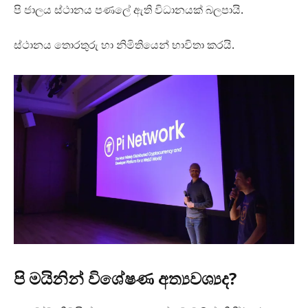
පි ජාලය ස්ථානය පණලේ ඇති විධානයක් බලපායි.
ස්ථානය තොරතුරු හා නිමිතියෙන් භාවිතා කරයි.
පි මයිනින් විශේෂණ අත්‍යවශ්‍යද?