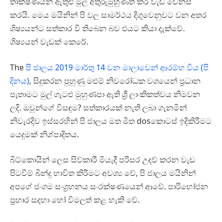
තාක්ෂණයන් ඇතුළු මුල් අතුරුමුහුණත් කර වැඩ වෙනස්
කරයි. මෙය මයිනින් පි වල සාමර්ථය දිගුවෙනුවට වන අතර
ශිෂ්‍යයන්ට සත්කාර වී තිබෙන බව එයට කියා දැක්වේ.
ශිෂ්‍යයන් වැඩක් කෙරේ.
The
පි ජාලය 2019 මාර්තු 14 වන මාලාවෙන් ආරම්භ විය (පි
දිනය)
, සිදුකරන පුහුණු මළුම් නිවරෝධක වශයෙන් ප්‍රධාන
පැතාමට මුල් ගැටළු මුහුණපා ඇති ශ්‍රී ලාංකිකත්වය නිමවන
ලදි. ඔවුන්ගේ විසඳුම? සත්කාරයක් නැති ලබා ගැනමින්
නිවැරදිව ඉස්සරහින් පි ජාලය මත මිත dosකොටස් ඉදිකිරීමට
යෙදුමක් නිශ්පාදිතය.
බිට්කොයින් ලෙස සිව්කාරී මියැදී පරිසර උදව් කරන වැඩ
පිටවීම් බින්දු භාවිත කිරීමට අවශ්‍ය වේ, පි ජාලය මයිනින්
අපගේ ජංගම සංග්‍රහනය සංරක්ෂණයෙන් ආවේ. පාරිභෝජන
ප්‍රහාර සදහා හෝ විමලත් කළ හැකි වේ.