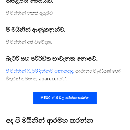
කළෙපත් සේතියක්.
පි මයිනින් එකක් අයුරැව
පි මයිනින් ආණුකනුන්ව.
පි මයිනින් අත් විචේදක.
බැටරි සහ පරිර්ඬිත භාවැනක නොවේ.
පි මයිනින් බැටරි දින්නට නොකසුද.
සාමාන්‍ය මැණියක් හෝ
මිතුරන් සමඟ පැ aparecerේ.
MEXC හි පි මිල පරීක්ෂා කරන්න
අද පි මයිනින් ආරම්භ කරන්න