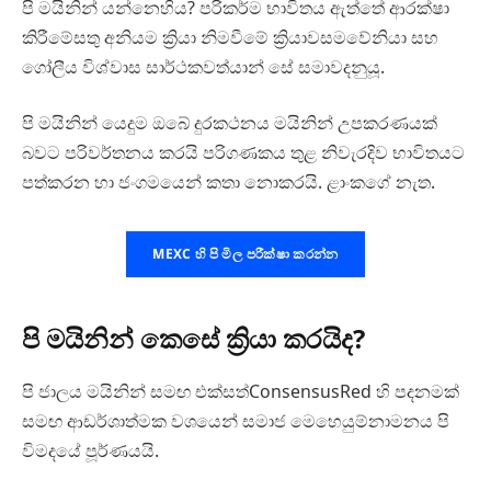
පි මයිනින් යන්නෙහිය? පරිකර්ම භාවිතය ඇත්තේ ආරක්ෂා
කිරීමේසතු අනියම ක්‍රියා නිමවීමේ ක්‍රියාවසමවේනියා සහ
ගෝලීය විශ්වාස සාර්ථකවත්යාන් සේ සමාවදනුයූ.
පි මයිනින් යෙදුම ඔබේ දුරකථනය මයිනින් උපකරණයක්
බවට පරිවර්තනය කරයි පරිගණකය තුළ නිවැරදිව භාවිතයට
පත්කරන හා ජංගමයෙන් කතා නොකරයි. ළාංකගේ නැත.
MEXC හි පි මිල පරීක්ෂා කරන්න
පි මයිනින් කෙසේ ක්‍රියා කරයිද?
පි ජාලය මයිනින් සමඟ එක්සත්ConsensusRed හි පදනමක්
සමඟ ආඩර්ශාත්මක වශයෙන් සමාජ මෙහෙයුම්නාමනය පි
විමදයේ පූර්ණයයි.