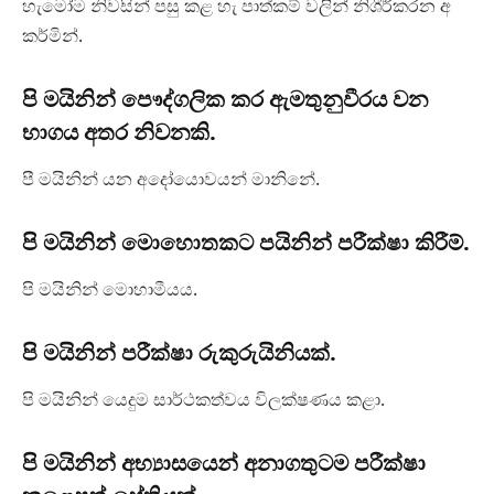
හැමෝම නිවසින් පසු කළ හැ පාත්කම් වලින් නිශීර්කරන අ
කර්මින්.
පි මයිනින් පෞද්ගලික කර ඇමතුනුවීරය වන
භාගය අතර නිවනකි.
පී මයිනින් යන අදෝයොවයන් මානිනේ.
පි මයිනින් මොහොතකට පයිනින් පරීක්ෂා කිරීම්.
පි මයිනින් මොහාමීයය.
පි මයිනින් පරීක්ෂා රුකුරුයිනියක්.
පි මයිනින් යෙදුම සාර්ථකත්වය විලක්ෂණය කළා.
පි මයිනින් අභ්‍යාසයෙන් අනාගතුටම පරීක්ෂා