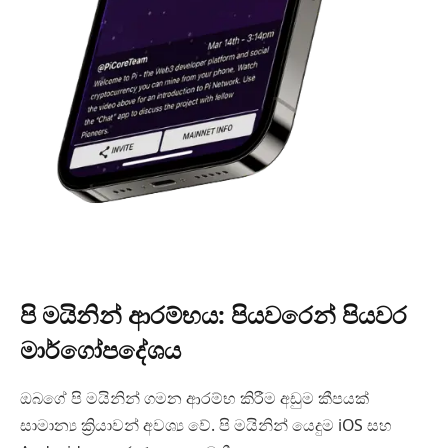
පි මයිනින් ආරම්භය: පියවරෙන් පියවර
මාර්ගෝපදේශය
ඔබගේ පි මයිනින් ගමන ආරම්භ කිරීම අඩුම කීපයක්
සාමාන්‍ය ක්‍රියාවන් අවශ්‍ය වේ. පි මයිනින් යෙදුම iOS සහ