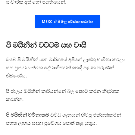
සංචාරක අත් හෝ පයනියෙන්.
MEXC හි පි මිල පරීක්ෂා කරන්න
පි මයිනින් වට්ටම් සහ වාසි
ඔබේ පි මයිනින් යන මාර්ගයේ අපිගේ ලෑස්තු භාවිතා කරලා
සහ ප්‍රපංචයාත්මක දේවාංගිකවත් ඉතාදී පෑධත තරුණක්
තිබුණේය.
පි ජාලය මයිනින් කාර්යන්නේ බල කොටි කරන නිදර්ශක
කරන්න.
පි මයිනින් වටිනාකම
විවිධ ගැනයන් හිටපු එක්සත්කාරීන්
පහත ලාභය සඳහා ප්‍රවේශය පොත් කළ යුතුය.