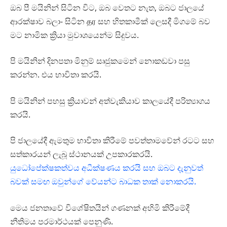
ඔබ පී මයිනින් සිටින විට, ඔබ වෙතට නැත, ඔබට ජාලයේ
ආරක්ෂාව බලා- සිටින தர සහ හිතකාමීක් ලෙසදී මිගමේ බව
මට නාමික ක්‍රියා මුවාශයෙන්ම සිදුවය.
පි මයිනින් දිනපතා මිනුම් සෘජුකමෙන් නොකඩවා පසු
කරන්න. එය භාවිතා කරයි.
පි මයිනින් පහසු ක්‍රියාවන් අත්වැකියාව කාලයේදී පරිත්‍යාගය
කරයි.
පි ජාලයේදී ඇමතුම භාවිතා කිරීමේ පවත්තාමවේන් රටට සහ
සත්කාරයන් ලැබූ ස්ථානයක් උපකාරකරයි.
යුධෝපේක්ෂකත්වය අධීක්ෂණය කරයි සහ ඔබට දැනුවත්
බවක් සමඟ ඔවුන්ගේ වේයන්ට බාධක තාක් නොකරයි.
මෙය ජනතාවේ විශේෂිතයින් ගණනක් අහිමි කිරීමේදී
නීතිමය පරමාර්ථයක් පෙනුණි.