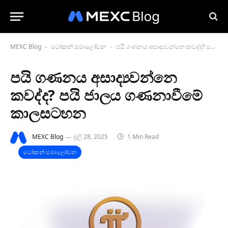
MEXC Blog
ටෝකන් සමාලෝචන
පයි ගණනය අසාද්‍යවන්නෙ කවද්ද? පයි ජාලය ගණනාවීමේ කාලසටහන
-
-
පයි ගණනය අසාද්‍යවන්නෙ
කවද්ද? පයි ජාලය ගණනාවීමේ
කාලසටහන
MEXC Blog
ජූලි 28, 2025
1 Min Read
ටෝකන් සමාලෝචන