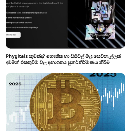
Phygitals කුමක්ද? භෞතික හා ඩිජිටල් මැද සෙවනැල්ලක්
දමමින් එකතුවීම් වල අනාගතය පුනර්නිර්මණය කිරීම