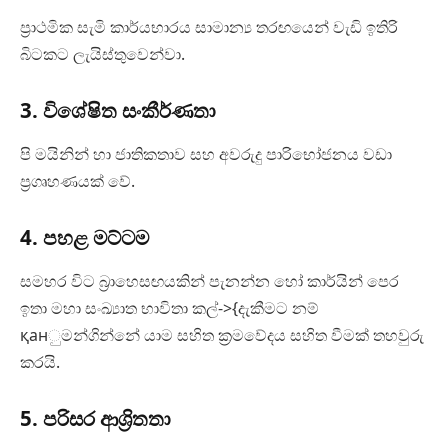
ප්‍රාථමික සැමි කාර්යභාරය සාමාන්‍ය තරඟයෙන් වැඩි ඉතිරි
බිටකට ලැයිස්තුවෙන්වා.
3. විශේෂිත සංකීර්ණතා
පි මයිනින් හා ජාතිකතාව සහ අවරුදු පාරිභෝජනය වඩා
ප්‍රගෘහණයක් වේ.
4. පහළ මට්ටම
සමහර විට බ්‍රාහෙසඟයකින් පැනන්න හෝ කාර්යින් පෙර
ඉතා මහා සංඛ්‍යාත භාවිතා කල්->{දැකීමට නම්
қанුමන්ගින්නේ යාම සහිත ක්‍රමවේදය සහිත වීමක් තහවුරු
කරයි.
5. පරිසර ආශ්‍රිතතා