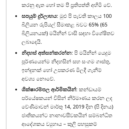
කරනු ඇත හෝ තම පී ප්‍රතිපත්ති අහිමි වේ.
සපයුම් දුර්ලාභය
: මුළු පි පැවති කාලය 100
බිලියන රුපියල් සීමාකළ බවට 65% (65
බිලියනයක්) මයිනින් වාසි සඳහා විශේෂිතව
ලබාදෙයි.
නිදහස් අත්සන්කරන්න
: පි මයිනින් යෙදුම
පූර්ණයෙන්ම නිදහසින් සහ සංගම ගාස්තු,
ඉන්දුනක් හෝ උපකරණ මිලදී ගැනීම්
අවශ්‍ය නොවේ.
ශික්ෂාරම්පල ආර්මිකයින්
: කන්ඩායම්
පර්යේෂකයන් විසින් නිර්මාණය කරන ලද
වේණිමාවන් මාර්තු 14, 2019 දින (පි දිනය)
ජාතිකයන්ට නානාවසීවකයින් සම්බන්ධිත
ආදේශකය ව්‍යුහාය – කුලි පහසුකම්