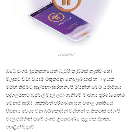
පි මයිනින්
ඔබේ ජංගම දුරකතනයෙන් බැටරි කැඩීමක් නැතිව හෝ
මිලකට වඩා වියදම් මතුකරනු නොලැබී සෘජු නાણයක්
මයින් කිරීමට කල්පනා කරන්න. පි මයිනින් මෙම යථාර්තය
පුද්ගලයින්ට ඩිජිටල් මුදල් ලබා ගැනීමේ මාර්ගය පූර්ණයෙන්ම
වෙනස් කරයි. ශක්තිමත් පරිගණක සහ විශාල ශක්තියේ
පීඩනය අවශ්‍ය වන බිට්කොයින් මයිනින් පැතිකඩක් වඩා පි
මුදල් මයිනින් ඔබේ ජංගම උපකරණය තුළ එක් දිනකට
පහළින් සිදුවේ.