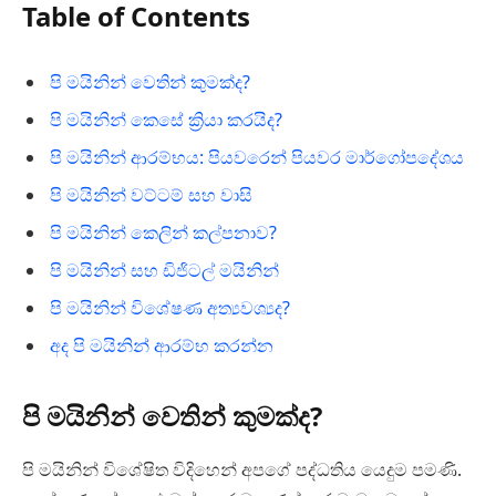
Table of Contents
පි මයිනින් වෙතින් කුමක්ද?
පි මයිනින් කෙසේ ක්‍රියා කරයිද?
පි මයිනින් ආරම්භය: පියවරෙන් පියවර මාර්ගෝපදේශය
පි මයිනින් වට්ටම් සහ වාසි
පි මයිනින් කෙලින් කල්පනාව?
පි මයිනින් සහ ඩිජිටල් මයිනින්
පි මයිනින් විශේෂණ අත්‍යවශ්‍යද?
අද පි මයිනින් ආරම්භ කරන්න
පි මයිනින් වෙතින් කුමක්ද?
පි මයිනින් විශේෂිත විදිහෙන් අපගේ පද්ධතිය යෙදුම පමණි.