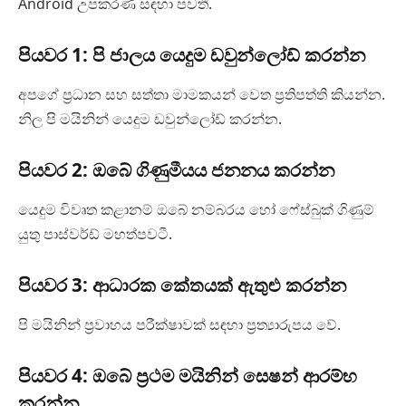
Android උපකරණ සඳහා පවතී.
පියවර 1: පි ජාලය යෙදුම ඩවුන්ලෝඩ් කරන්න
අපගේ ප්‍රධාන සහ සත්තා මාමකයන් වෙත ප්‍රතිපත්ති කියන්න.
නිල පි මයිනින් යෙදුම ඩවුන්ලෝඩ් කරන්න.
පියවර 2: ඔබේ ගිණුමීයය ජනනය කරන්න
යෙදුම විවෘත කළානම් ඔබේ නම්බරය හෝ ෆේස්බුක් ගිණුම්
යුතු පාස්වර්ඩ් මහත්පවටී.
පියවර 3: ආධාරක කේතයක් ඇතුළු කරන්න
පි මයිනින් ප්‍රවාහය පරීක්ෂාවක් සඳහා ප්‍රත්‍යාරුපය වේ.
පියවර 4: ඔබේ ප්‍රථම මයිනින් සෙෂන් ආරම්භ
කරන්න