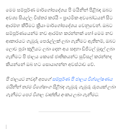
මෙම සම්පූර්ණ මාර්ගෝපදේශය පි මයිනින් පිළිබඳ ඔබට
අවශ්‍ය සියල්ල විස්තර කරයි – ප්‍රාථමික අවබෝධයන් සිට
ආරම්භ කිරීමට ක්‍රියා මාර්ගෝපදේශය වෙනුවෙන්. ඔබට
සම්පූර්ණයෙන්ම නව ආරම්භ කරන්නක් හෝ මෙම නව
ආකාරයට ගැඹුරු පෙරැල්ලක් ලබා ගැනීමට ඇතිනම්, ඔබට
ලොව පුරා කුලියට ලබා දෙන අය සඳහා ඩිජිටල් මුදල් ලබා
ගැනීමට පි ජාලය කෙසේ ජාතිකයන්ට සුවිසල් කරන්නද
කියන්නේ ඔබ හට සොයාගන්න අවස්ථාව වේ.
පි ජාලයට නවද? අපගේ
සම්පූර්ණ පි ජාලය විශ්ලේෂණය
මයිනින් තරම විශේෂාංග පිළිබඳ ගැඹුරු ගැඹුරු රූපයක් ලබා
ගැනීමට පෙර විශාල වෘත්තීය අංකය ලබා ගැනීමට.