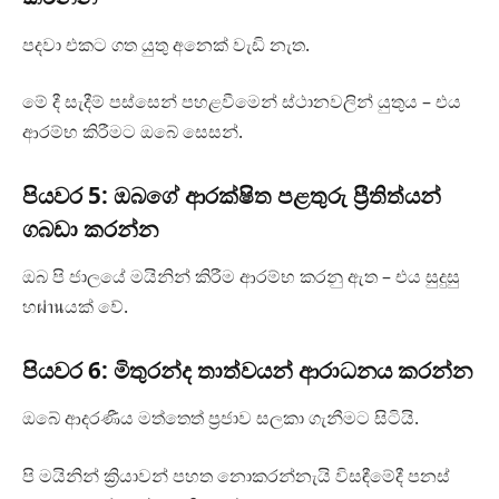
පදවා එකට ගත යුතු අනෙක් වැඩි නැත.
මේ දී සැදීම් පස්සෙන් පහළවීමෙන් ස්ථානවලින් යුතුය – එය
ආරම්භ කිරීමට ඔබේ සෙසන්.
පියවර 5: ඔබගේ ආරක්ෂිත පළතුරු ප්‍රීතිත්යන්
ගබඩා කරන්න
ඔබ පි ජාලයේ මයිනින් කිරීම ආරම්භ කරනු ඇත – එය සුදුසු
හผ่านයක් වේ.
පියවර 6: මිතුරන්ද තාත්වයන් ආරාධනය කරන්න
ඔබේ ආදරණීය මත්තෙත් ප්‍රජාව සලකා ගැනීමට සිටියි.
පි මයිනින් ක්‍රියාවන් පහත නොකරන්නැයි විසඳීමේදී පනස්