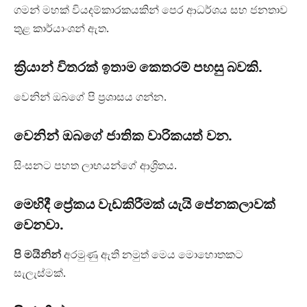
ගමන් මහක් වියදම්කාරකයකින් පෙර ආධර්ශය සහ ජනතාව
තුළ කාර්යාංශන් ඇත.
ක්‍රියාන් විතරක් ඉතාම කෙතරම් පහසු බවකි.
වෙනින් ඔබගේ පි ප්‍රශාසය ගන්න.
වෙනින් ඔබගේ ජාතික වාරිකයත් වන.
සිංසනට පහත ලාභයන්ගේ ආශ්‍රිතය.
මෙහිදී ප්‍රේකය වැඩකිරීමක් යැයි පේනකලාවක්
වෙනවා.
පි මයිනින්
අරමුණු ඇති නමුත් මෙය මොහොතකට
සැලැස්මක්.