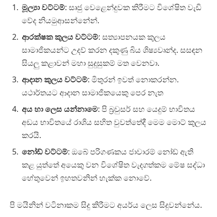
මූල්‍යා වට්ටම්
: සෘජු වෙළෙන්දුවක කිරීමට විශේෂිත වැඩි
වේද නියමුආසන්නේන්.
ආරක්ෂක කුලය වට්ටම්
: සත්‍යාපනයක කුලය
සාමාජිකයන්ට උදව් කරන දකුණු බිය ශිෂ්‍යවෘන්ද. සසඳන
සියලු කළාවන් මහා සුදුසුකම් මත වෙනවා.
ආදාන කුලය වට්ටම්
: මිතුරන් ඉවත් නොකරන්න.
යථාර්තයට ආදාන සාමාජිකයෙකු පෙර නැත
අය හා ලෙස යන්නාමෙ
: පි බ්‍රවුසර් සහ යෙදුම් භාවිතය
අඩය භාවිතයේ රාශිය සහිත වුවත්තේදී මෙම මොට් කුලය
කරයි.
නෝඩ් වට්ටම්
: ඔබේ පරිගණකය ජාවාරම් නෝඩ් ඇති
කළ යුත්තේ අයෙකු වන විශේෂිත වැදගත්කම මේෂ සද්ධා
හේතුවෙන් ඉහතවනින් හැක්ක නොවේ.
පි මයිනින් වටිනාකම සිදු කිරීමට අයර්ය ලෙස සිදුවන්නේය.