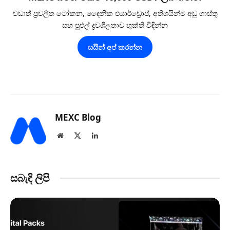
වඩාත් ප්‍රචලිත ටෝකන, දෛනික එයාර්ඩ්‍රොප්, අතිශයින්ම අඩු ගාස්තු
සහ පුළුල් ද්‍රවශීලතාව භුක්ති විඳින්න
සයින් අප් කරන්න
MEXC Blog
Website
X
LinkedIn
(Twitter)
සබැඳි ලිපි