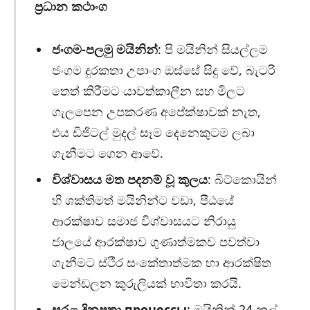
ප්‍රධාන කථාංග
ජංගම-පලමු මයිනින්
: පි මයිනින් සියල්ලම
ජංගම දුරකතා උපාංග ඔස්සේ සිදු වේ, බැටරි
තෙත් කිරීමට යාවත්කාලීන සහ මිලට
ගැලපෙන උපකරණ අපේක්ෂාවක් නැත,
එය ඩිජිටල් මුදල් සෑම දෙනෙකුටම ලබා
ගැනීමට ගෙන ආවේ.
විශ්වාසය මත පදනම් වූ කුලය
: බිට්කොයින්
හි ශක්තිමත් මයිනින්ට වඩා, පීඨයේ
ආරක්ෂාව සමාජ විශ්වාසයට නිරායු
ජාලයේ ආරක්ෂාව ගුණාත්මකව පවත්වා
ගැනීමට ස්ථීර සංකේතාත්මක හා ආරක්ෂිත
මෙන්ඩලන කුරුලියක් භාවිතා කරයි.
සරළ දිනපතා процессы
: මයිනින් 24-කල්