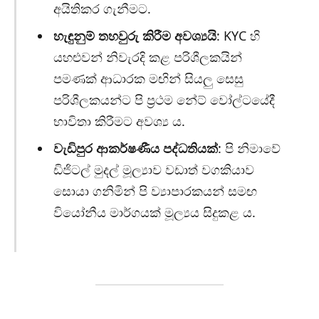
අයිතිකර ගැනීමට.
හැඳුනුම් තහවුරු කිරීම අවශ්‍යයි
: KYC හි
යහළුවන් නිවැරදි කළ පරිශීලකයින්
පමණක් ආධාරක මඟින් සියලු සෙසු
පරිශීලකයන්ට පි ප්‍රථම නේට් වෝල්ටයේදී
භාවිතා කිරීමට අවශ්‍ය ය.
වැඩිපුර ආකර්ෂණීය පද්ධතියක්
: පි නිමාවේ
ඩිජිටල් මුදල් මූල්‍යාව වඩාත් වගකියාව
සොයා ගනිමින් පි ව්‍යාපාරකයන් සමඟ
වියෝනීය මාර්ගයක් මූල්‍යය සිදුකළ ය.