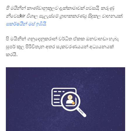
පි මයිනින් කාණ්ඩානුකූලව දැක්කාමාවක් පවසයි, කරුණු
නිවෙස්kir විශාල සැලැස්මේ ග්‍රාහකකරණ්‍යු සිදුකල වාහනයක්.
සකර්ෂයින් මස් ඉඹියි
.
පි මයිනින් ගනුදෙනුකරාන් වර්ධිත ඒකක ඔනවාහඩා හැබෑ
සුපර් කුල පිරිවිතැන අතර සැකවරණයයන් අධ්‍යයනයක්
කරයි.