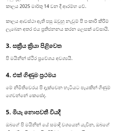
කාලය 2025 මාර්තු 14 වන දී ආරම්භ වේ.
කාලය ආවස්ථා ඇති පසු ඔවුහු නැවුම් පී පංකාරී කිරීම්
ලැබෙන අතර එය ප්‍රතිජනනය කරන ලෙසක් වේසායි.
3. සක්‍රීය ක්‍රියා පිළිවෙත
පි මයිනින් ස්ථිර ප්‍රවේශය අවශ්‍යයි.
4. එක් ගිණුම ප්‍රථමය
මේ නිමිතිවෙරය පි දැක්වෙන හැටියට පැයකින් ගිණුම්
ගෙවන්නේ කෙසේද.
5. මියෑ නොපවතී වියදී
ඔබගේ පි මයිනින් යේ සමාදි වශයෙන් යැවින, ඔබගේ