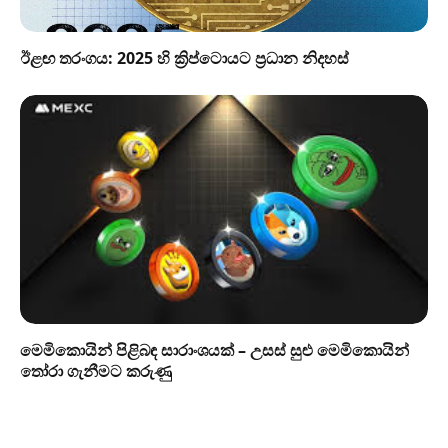
ඊළඟ තරංගය: 2025 හි ක්‍රිප්ටොයට ප්‍රධාන නිදහස්
මෙමිකොයින් පිළිබඳ සාරාංශයක් – උසස් සුළු මෙමිකොයින්
තෝරා ගැනීමට කරුණු