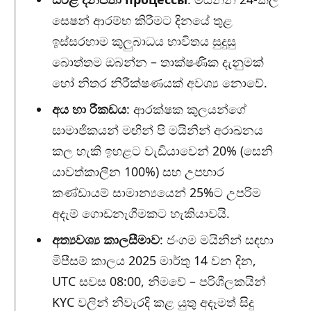
සෙෂන් ආරම්භ කිරීමට දිනයේ තුළ
ඉස්සරහාම කුලුබාධය භාවිතය සුදුසු
බොත්තම ඔබන්න – තාක්ෂණික දැනුමක්
හෝ නිතර නිරීක්ෂණයක් අවශ්‍ය නොවේ.
අය හා රීකඩය
: ආරක්ෂක කුලයන්ගේ
සාමාජිකයන් මඟින් පි මයිනින් අරාඛනය
කල හැකි ඉහළට වැඩියාවෙන් 20% (සෙනි
යාවත්කාලීන 100%) සහ උපහාර
කණ්ඩායම් සාමාන්‍යයෙන් 25%ට උපරිම
අදැම් ගොඩනැගීමකට හැකියාවයි.
අත්‍යවශ්‍ය කාලසීමාව
: ජංගම මයිනින් සඳහා
මිපීසම් කාලය 2025 මාර්තු 14 වන දින,
UTC සවස 08:00, නිමවේ – පරිශීලකයින්
KYC වලින් නිවැරදි කළ යුතු අදෑමත් සිදු