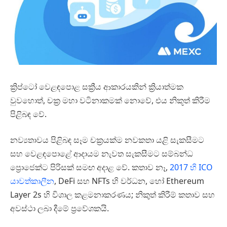
ක්‍රිප්ටෝ වෙළඳපොළ සක්‍රීය ආකාරයකින් ක්‍රියාත්මක
වුවහොත්, චක්‍ර මහා වටිනාකමක් නොවේ, එය නිකූත් කිරීම
පිළිබඳ වේ.
නව්‍යතාවය පිළිබඳ සෑම චක්‍රයක්ම නවකතා යළි සැකසීමට
සහ වෙළඳපොළේ ආදායම නැවත සැකසීමට සම්බන්ධ
ප්‍රොජෙක්ට පිරිසක් සමඟ අදාළ වේ. කතාව නෑ,
2017 හි ICO
යාවත්කාලීන
, DeFi සහ NFTs හි වර්ධන, හෝ Ethereum
Layer 2s හි විශාල කළමනාකරණය; නිකුත් කිරීම් කතාව සහ
අවස්ථා ලබා දීමේ ප්‍රවේශකයි.