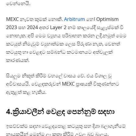
වෙන්නෙයි.
MEXC නැවත කුමක් නොකී.
Arbitrum
හෝ Optimism
2023 සහ 2024 අතර Layer 2 නම් කාලයේදී සැළැස්මක් වී
නොහැක. අපි මෙම ව්‍යුහය පරිබාහන කරන ලදී.නමුත් මෙම
කටයුත් නිමැවුම් ව්‍යුහාත්මක ලෙස පිරුණා නැත, වෙනත්
කටයුතු හා වෙළඳට සම්බන්ධ කටමානයට අත්වැලක්
කාරණයක්.
සියලුම නිකුත් කිරීම් වහලේ වාසය වේ. එය විශාල වූ
අවිවාසයයි. වෙළඳකරුවන් MEXC ප්‍රාෂයකි විකුණන්නට
ඇතුළත් කළ හැකිය.
4.ක්‍රියාවලීන් වෙළඳ පෙන්නුම් සඳහා
ඉසව්වක්ම සඳහා වෙළඳපොළ කටයුතු සහ දිශා බලාගැනීමේ
නායකයීන් මෙන්ම ලෑ කතා කිරීම් උවල බව බැලූය.