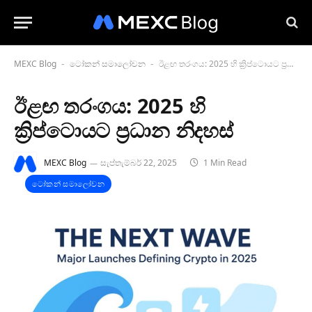
MEXC Blog
ටෝකන් සමාලෝචන
ඊළඟ තරංගය: 2025 හි ක්‍රිප්ටොයට ප්‍රධාන නිදහස්
-
-
ඊළඟ තරංගය: 2025 හි
ක්‍රිප්ටොයට ප්‍රධාන නිදහස්
MEXC Blog
සැප්තැම්බර් 22, 2025
1 Min Read
ටෝකන් සමාලෝචන