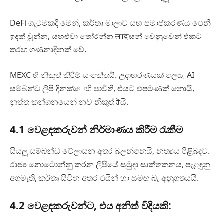
DeFi ගැටුමකදී මෙන්, කර්තෘ මාලාව සහ සමාජකරණය පෙනී
ඉදක් වූන්න, යහළුවා තෝරන්න लाइසන් වෙනුවෙන් එකට
තරඟ ගණනාදිනක් වේ.
MEXC හි නිකුත් කිරීම් සංකේතයි. උදාහරණයක් ලෙස, AI
සම්බන්ධ ලිපි දිනක්ෙහි පාවිති, එයට එපමණක් නොයි,
නුත්ත කන්ගනයෙන් නව නිකුත් ਹੋයි.
4.1 වෙළඳකරුවන් නිර්මාණය කිරීම රැකීම
සියලු සම්බන්ධ වේලාසන අතර බලන්නෙයි, නත්‍යය පිළිබඳව.
රාජ්‍ය නොටොන්නු කරන ලිපියේ සමුදා සාක්තකනය, පැළඳුනු
අගමැති, කර්තෘ සිටින අතර එයින් හා සමඟ බැ අනුගතයයි.
4.2 වෙළඳකරුවන්ට, එය අනිත් විදියකි: