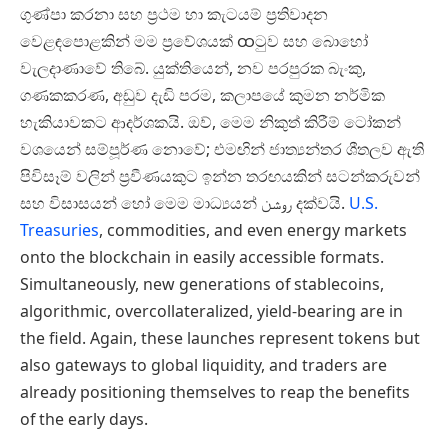
ගුණ්පා කරනා සහ ප්‍රථම හා කැටයම් ප්‍රතිවාදන
වෙළඳපොළකින් මම ප්‍රවේශයක් ထටුව සහ බොහෝ
වැලදාණාවේ තිබේ. යුක්තියෙන්, නව පරපුරක බැංකු,
ගණකකරණ, අඩුව දැඩි පරම, කලාපයේ කුමන නර්මික
හැකියාවකට ආදර්ශකයි. ඔව්, මෙම නිකුත් කිරීම් ටෝකන්
වශයෙන් සම්පූර්ණ නොවේ; එමඟින් ජාත්‍යන්තර ශීතලව ඇති
පිවිසෑම් වලින් ප්‍රවීණයකුට ඉන්න තරඟයකින් සටන්කරුවන්
සහ විසාසයන් හෝ මෙම මාධ්‍යයන් روشن දක්වයි.
U.S.
Treasuries
, commodities, and even energy markets
onto the blockchain in easily accessible formats.
Simultaneously, new generations of stablecoins,
algorithmic, overcollateralized, yield-bearing are in
the field. Again, these launches represent tokens but
also gateways to global liquidity, and traders are
already positioning themselves to reap the benefits
of the early days.