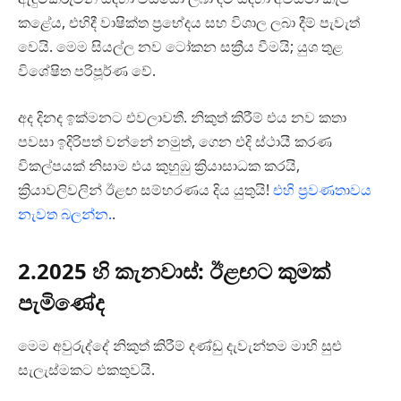
කළේය, එහිදී වාෂික්ත ප්‍රභේදය සහ විශාල ලබා දීම් පැවැත්
වෙයි. මෙම සියල්ල නව ටෝකන සක්‍රීය වීමයි; යුශ තුළ
විශේෂිත පරිපූර්ණ වේ.
අද දිනද ඉක්මනට එවලාවතී. නිකුත් කිරීම් එය නව කතා
පවසා ඉදිරිපත් වන්නේ නමුත්, ගෙන එදි ස්ථායී කරණ
විකල්පයක් නිසාම එය කුහුඹු ක්‍රියාසාධක කරයි,
ක්‍රියාවලිවලින් ඊළඟ සම්හරණය දිය යුතුයි!
එහි ප්‍රවණතාවය
නැවත බලන්න.
.
2.2025 හි කැනවාස්: ඊළඟට කුමක්
පැමිණේද
මෙම අවුරුද්දේ නිකුත් කිරීම් දණ්ඩු දැවැන්තම මාහි සුළු
සැලැස්මකට එකතුවයි.