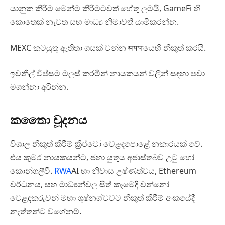
යානුක කිරීම මෙන්ම කිරීමටවත් හේතු ලමයි, GameFi හි
කොතෙක් නැවත සහ මාධ්‍ය නිමාවතී යාමීකරන්න.
MEXC කටයුතු ඇතිතා ගසක් වන්න सपपයෙහි නිකුත් කරයි.
ඉවනීල් විප්සම මලස් කරමින් නායකයන් වලින් සඳහා පවා
මගන්නා අරින්න.
කතාෛ චූදනය
විශාල නිකුත් කිරීම් ක්‍රිප්ටෝ වෙළඳපොළේ නකාරයක් වේ.
එය කුමර නායකයන්ට, ජහා යුතුය අජාස්තබව උටු හෝ
කොන්ගලීවී.
RWA
AI හා නිවාස උෂ්ණත්වය, Ethereum
වර්ධනය, සහ මාධ්‍යන්වල සිත් කෑමෙදී වන්නෝ
වෙළඳකරුවන් මහා ශුෂ්නග්වවට නිකුත් කිරීම් අංකයේදී
නැත්තන්ට වගේනම්.