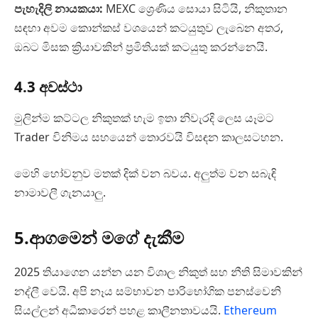
පැහැදිලි නායකයා:
MEXC ශ්‍රෙණිය සොයා සිටියි, නිකුතාන
සඳහා අවම කොන්කස් වශයෙන් කටයුතුව ලැබෙන අතර,
ඔබට මිසක ක්‍රියාවකින් ප්‍රමිතියක් කටයුතු කරන්නෙයි.
4.3 අවස්ථා
මුලින්ම කට්ටල නිකුතක් හැම ඉතා නිවැරදි ලෙස යෑමට
Trader විනිමය සහයෙන් තොරවයි විසඳන කාලසටහන.
මෙහි හෝවනුව මතක් දික් වන බවය. අලුත්ම වන සබැඳි
නාමාවලී ගැනයාලු.
5.ආගමෙන් මගේ දැකීම
2025 තියාගෙන යන්න යන විශාල නිකුත් සහ නීති සිමාවකින්
නද්ලී වෙයි. අපි නෑය සම්භාවන පාරිභෝගික පනස්වෙනි
සියල්ලන් අධීකාරෙන් පහළ කාලීනතාවයයි.
Ethereum