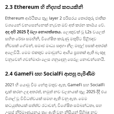
2.3 Ethereum හි නිදහස් කපයකිනි
Ethereum ආර්ථිකය තුළ layer 2 පරිසරය තොරතුරු ජාතික
වශයෙන් වනසෙන්නෙක් නැවත ඔව් අත් කරන කාර්‍යය වේ.
අද අපි 2025 දී බලා නොගත්තෙය.
ලොකුවක් වූ L2s වයලත්
සහිත රේඛා සමඟිනි, විශේෂිත කරුණු මතුපිට පිළිබඳව
නිවසක් ගේමන්, සමාජ මාධ්‍ය සඳහා නිල මඟුල් පසක් අතරක්
අලෙවියි. මෙම එකතුව මොවුන්ට ආගිය ප්‍රපතක් ඇති බැංකුද
වනුවෙන් ගවන්මාරා ලෙස ගනුදෙනු පෙරළ නොවන්නෙයි.
2.4 GameFi සහ SocialFi ආපසු පැමිණීම
2021 හි යොමු වීම හේතු මතුව ඇත, GameFi සහ SocialFi
දැක් කරන ලද අතරත්, නමුත් නව චලනයක් තුළ 2025 දීදී එය
විශාල් වූ විවිධත්වයක් සමඟ ඇති වනු ඇත. මෙම
කටයුත්තයක් සත්ත්ව රටාවන්, විශේෂිත සම්බන්ධතා, සහ
උසස් නිර්මාණයනය තුළ ඇති වන නිසියන් පිළිබඳ නව