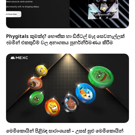
Phygitals කුමක්ද? භෞතික හා ඩිජිටල් මැද සෙවනැල්ලක්
දමමින් එකතුවීම් වල අනාගතය පුනර්නිර්මණය කිරීම
මෙමිකොයින් පිළිබඳ සාරාංශයක් – උසස් සුළු මෙමිකොයින්