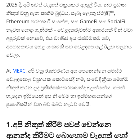
2025 දී, අපි තවත් වැදගත් චක්‍රයකට ඇතුල් විය. නව ප්‍රධාන
නිකුත් වනු ඇත: කෘතිම බුද්ධිය, සැබෑ ලොකු ස්ථ资产,
Ethereum තරඟකාරී සංකේත, සහ GameFi සහ SocialFi
නැවත යොදා ගැනීමක් – වෙළඳකරුවන්ට අකාරයක් මින් වඩා
අපූරුවක් නොවේ, එය වාණිජ අය රැස්වීමකම වේ,
අපහසුතාවය ඉහළ යංකමකි සහ වෙළඳපොළේ ඊළඟ චලනය
වෙලා.
At
MEXC
, අපි චක්‍ර රැකවරණය අය පෙනෙන්නෙ සමස්ථ
වෙළඳපොළ ව්‍යුහයක කොටසේදී නම්, සංවේදී ක්‍රියා මෙන්ම
නිකුත් කරන ලද ප්‍රතික්ෂේපකරතාවන්ද බලන්නේය. ගමන්
හැදෙන ඉදිරියෙන් අප නි මෙම හා ඉස්මහආයන්ගේ
ප්‍රාසංගිකයින් වන බව ඔබට නැටව් වෙයි.
1.අපි නිකුත් කිරීම් පවස් වෙන්නෙ
ආනන්ද කිරීමට බොහොම වැදගත් හෝ