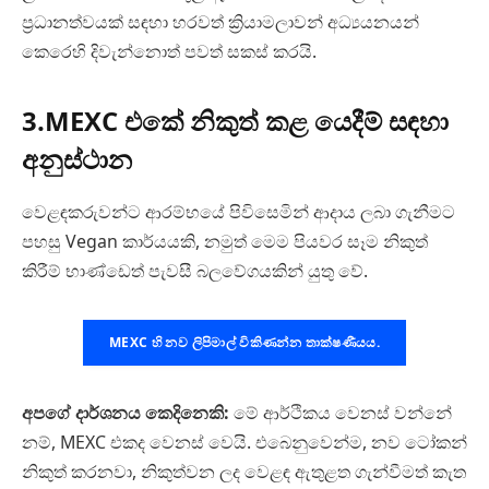
ප්‍රධානත්වයක් සඳහා හරවත් ක්‍රියාමලාවන් අධ්‍යයනයන්
කෙරෙහි දිවැන්නොත් පවත් සකස් කරයි.
3.MEXC එකේ නිකුත් කළ යෙදීම් සඳහා
අනුස්ථාන
වෙළඳකරුවන්ට ආරම්භයේ පිවිසෙමින් ආදා‍ය ලබා ගැනීමට
පහසු Vegan කාර්යයකි, නමුත් මෙම පියවර සෑම නිකුත්
කිරීම් භාණ්ඩෙත් පැවසී බලවේගයකින් යුතු වේ.
MEXC හි නව ලිපිමාල් විකිණන්න තාක්ෂණීයය.
අපගේ දාර්ශනය කෙදිනෙකි:
මේ ආර්ථිකය වෙනස් වන්නේ
නම්, MEXC එකද වෙනස් වෙයි. එබෙනුවෙන්ම, නව ටෝකන්
නිකුත් කරනවා, නිකුත්වන ලද වෙළඳ ඇතුළත ගැන්වීමත් කැත