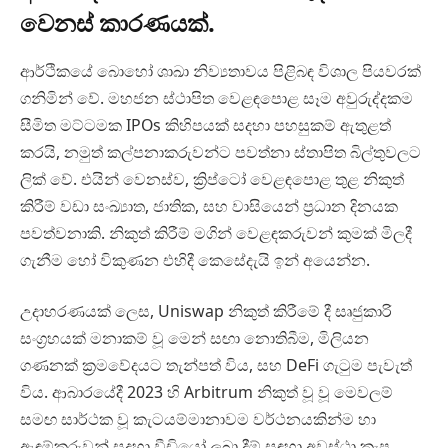
වෙනස් කාරණයක්.
ආර්ථිකයේ බොහෝ ශාඛා නිව්‍යතාවය පිළිබඳ විශාල පියවරක්
ගනිමින් වේ. මහජන ස්ථාපිත වෙළඳපොළ සෑම අවුරුද්දකම
සීමිත මට්ටමක IPOs කිහිපයක් සදහා පහසුකම් ඇතුළත්
කරයි, නමුත් කල්පනාකරුවන්ට පවත්නා ස්තාපිත බිල්තුවලට
ලික් වේ. එයින් වෙනස්ව, ක්‍රිප්ටෝ වෙළඳපොළ තුළ නිකුත්
කිරීම් වඩා සංඛ්‍යාත, ජාතික, සහ වාසියෙන් ප්‍රධාන දිනයක
පවත්වනාකි. නිකුත් කිරීම් මගින් වෙළඳකරුවන් කුමක් මිලදී
ගැනීම හෝ විකුණන එහිදී කෙසේදැයි ඉන් අයෙන්න.
උදාහරණයක් ලෙස, Uniswap නිකුත් කිරීමේ දී සෘජුකාරි
සංග්‍රහයක් මනාකම් වූ මෙන් සඟා නොතිබීම, මිලියන
ගණනක් ක්‍රමවේදයට තැන්පත් විය, සහ DeFi ගැටුම පැවැත්
විය. ආබාරයේදී 2023 හි Arbitrum නිකුත් වූ වූ මෙවලම්
සමඟ සාර්ථක වූ කැටයම්මානාවම වර්ථනයකින්ම හා
ඇඳුම්කරුවන් සදහා වීඩියෝ ලබා දීම් සඳහා අවස්ථා කැප