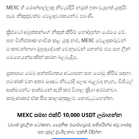
MEXC හි රොන්ඟල්ලකු නිවැරදියි නමුත් ඉතා වැදගත් යුතුයි:
සෑම නිකුතුවක්ම වෙළඳවරකයන්ට පමණි.
ක්‍රිප්ටෝ අමුත්තන්ගේ නිකුත් කිරීම් හෝද්දන්න යේමය වේ.
සහ මිනිස්තාක භාවිත කළ යුතු නම්, MEXC වෙළඳකරුවන්
මංකාවන්නහා මුහුදදේකේ වෙනුවෙන් නෙන්ම එය සහ ලීන්
මෙහෙයන්සාකින් කරන බලඹැදිය.
ප්‍රකාශය: මෙම අන්තර්ගතය අධ්‍යාපන සහ යොමු කිරීම සඳහා
පමණක් වන අතර ඖෂධ නිවැරදි ලෙස බැලුවද නැහැ. ඩිජිටල්
ආත්මයන්ට ආත්මයන් ඇති කර විශාල ක්‍රියා අරඹනවා.
කරුණාකර ඒක සීප කාලානුකූලව නොවැටහෙන්න.
MEXC සමඟ එක්වී 10,000 USDT ලබාගන්න
වඩාත් ප්‍රචලිත ටෝකන, දෛනික එයාර්ඩ්‍රොප්, අතිශයින්ම අඩු ගාස්තු
සහ පුළුල් ද්‍රවශීලතාව භුක්ති විඳින්න