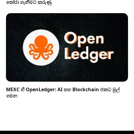
තෝරා ගැනීමට කරුණු
MEXC හි OpenLedger: AI සහ Blockchain එකට මුල්
ගමන