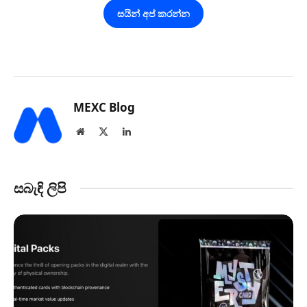
සයින් අප් කරන්න
MEXC Blog
Website
X
LinkedIn
(Twitter)
සබැඳි ලිපි