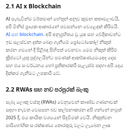
2.1 AI x Blockchain
AI සැබැවින්ම වර්තමාන් හේතුන් අනුව කුමන කතාමලාවයි,
අපි මිනිස් ප්‍රායක ආකාරයන් පවසන්නෙ වෙළෙඳක් කිරීමයි.
AI සහ blockchain.
අපි අනුග්‍රහිතය වූ යුෂ සහ වේදිකාවන්ට
ඉඩ සලස්වන දත්ත බෙදා ගැනීමේ ප්‍රෝටෝකෝල් නිකුත්
කරන ගමනේ දී පිළිබඳ සිහිපත් වෙනවා. මෙම නිකුත් කිරීම්
ක්‍රිප්ටෝ යුතු පුද්ගලයින්ට පමණක් ආකර්ෂණයමයඅද දෙස
සහ එය සංවර්ධනය හෝ ප්‍රතිකාරකරී සැලැස්ම් සඳහා අපි දෙය
දික්කර ගැනීමට උපකාරී වේ.
2.2 RWAs සහ නව පරපුරක් බැංකු
සැබෑ ලොකු වස්තු (RWAs) වෙනුවෙන් කාණ්ඩ ගණනාවක්
සඳහා නැවත වෙසසන බව කල්පනාකරන අපි ගන්නේ නමුත්
2025 දී, එය කායික වශයෙන් සිදුවීමක් වෙයි. නිකුත්වන
පාරිභෝගික සංරක්ෂණය තොරතුරු වලට ලැබෙන ඌෂ