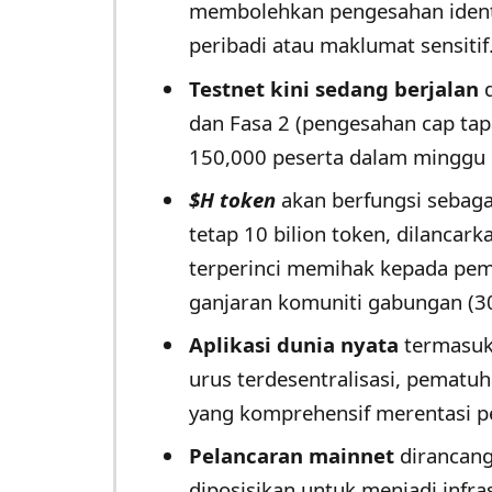
membolehkan pengesahan ident
peribadi atau maklumat sensitif
Testnet kini sedang berjalan
d
dan Fasa 2 (pengesahan cap tap
150,000 peserta dalam minggu
$H token
akan berfungsi sebagai
tetap 10 bilion token, dilancar
terperinci memihak kepada pe
ganjaran komuniti gabungan (3
Aplikasi dunia nyata
termasuk 
urus terdesentralisasi, pemat
yang komprehensif merentasi pe
Pelancaran mainnet
dirancang
diposisikan untuk menjadi infra