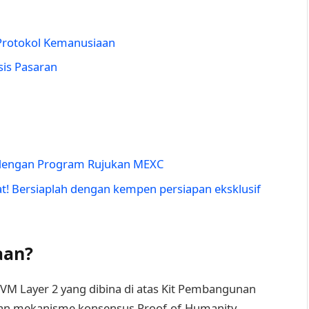
Protokol Kemanusiaan
sis Pasaran
 dengan Program Rujukan MEXC
t! Bersiaplah dengan kempen persiapan eksklusif
aan?
VM Layer 2 yang dibina di atas Kit Pembangunan
an mekanisme konsensus Proof-of-Humanity