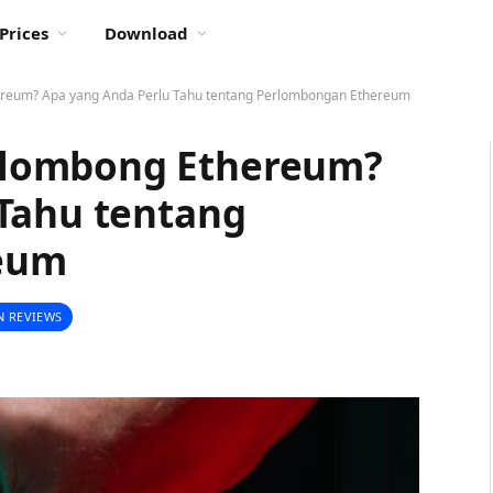
Prices
Download
eum? Apa yang Anda Perlu Tahu tentang Perlombongan Ethereum
lombong Ethereum?
Tahu tentang
eum
N REVIEWS