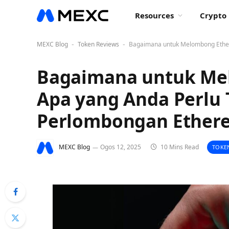
Resources
Crypto 
MEXC Blog
Token Reviews
Bagaimana untuk Melombong Ether
-
-
Bagaimana untuk Me
Apa yang Anda Perlu 
Perlombongan Ether
MEXC Blog
Ogos 12, 2025
10 Mins Read
TOKE