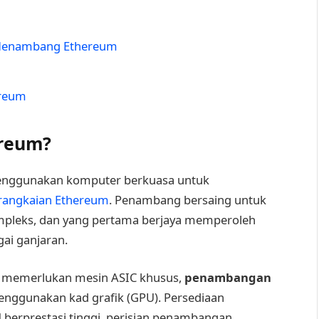
Menambang Ethereum
ereum
ereum?
enggunakan komputer berkuasa untuk
rangkaian Ethereum
. Penambang bersaing untuk
mpleks, dan yang pertama berjaya memperoleh
gai ganjaran.
g memerlukan mesin ASIC khusus,
penambangan
enggunakan kad grafik (GPU). Persediaan
berprestasi tinggi, perisian penambangan