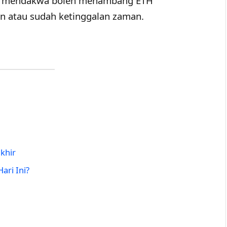
g mendakwa boleh menambang ETH
n atau sudah ketinggalan zaman.
khir
ri Ini?