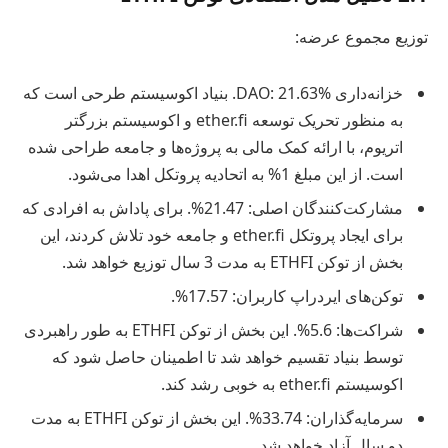
توزیع مجموع عرضه:
خزانه‌داری DAO: 21.63%. بنیاد اکوسیستم طرحی است که
به منظور تحریک توسعه ether.fi و اکوسیستم بزرگتر
اتریوم، با ارائه کمک مالی به پروژه‌ها و جامعه طراحی شده
است. از این مبلغ 1% به اتحادیه پروتکل اهدا می‌شود.
مشارکت‌کنندگان اصلی: 21.47%. برای پاداش به افرادی که
برای ایجاد پروتکل ether.fi و جامعه خود تلاش کردند، این
بخش از توکن ETHFI به مدت 3 سال توزیع خواهد شد.
توکن‌های ایردراپ کاربران: 17.57%.
شراکت‌ها: 5.6%. این بخش از توکن ETHFI به طور راهبردی
توسط بنیاد تقسیم خواهد شد تا اطمینان حاصل شود که
اکوسیستم ether.fi به خوبی رشد کند.
سرمایه‌گذاران: 33.74%. این بخش از توکن ETHFI به مدت
دو سال آزاد خواهد شد.