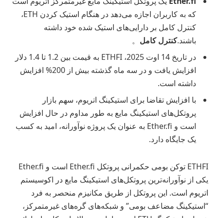
Ether.fi
یک پروتکل استیکینگ مایع غیرمتمرکز اتریوم است
که به کاربران اجازه می‌دهد در هنگام استیک کردن ETH،
کنترل کامل بر دارایی‌های استیک شده خود داشته
باشند.
کنترل کامل
。
در تاریخ 14 اوت 2025، ETHFI به قیمت بین 1.2 تا 1.4 دلار
افزایش یافت و در سه ماه گذشته بیش از 200% افزایش
داشته است.
با افزایش تقاضا برای استیکینگ اتریوم، سهم بازار
پروتکل‌های استیکینگ مایع به طور مداوم در حال افزایش
است و Ether.fi به عنوان یک پروژه نوآورانه، امید به کسب
یک جایگاه دارد.
ETHFI توکن بومی حکمرانی پروتکل Ether.fi است و Ether.fi
یکی از نوآورانه‌ترین پروتکل‌های استیکینگ مایع در اکوسیستم
اتریوم است. این پروتکل از طریق مکانیزم منحصر به فرد
“استیکینگ مضاعف بومی” و شبکه‌های گره‌های غیرمتمرکز،