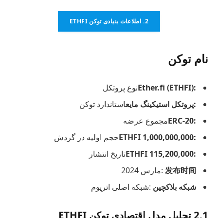
2. اطلاعات بنیادی توکن ETHFI
نام توکن
:Ether.fi (ETHFI)
نوع پروتکل
:پروتکل استیکینگ مایع
استاندارد توکن
:ERC-20
مجموع عرضه
:1,000,000,000 ETHFI
حجم اولیه در گردش
:115,200,000 ETHFI
تاریخ انتشار
发布时间
:مارس 2024
شبکه بلاکچین
:شبکه اصلی اتریوم
2.1 تحلیل مدل اقتصادی توکن ETHFI