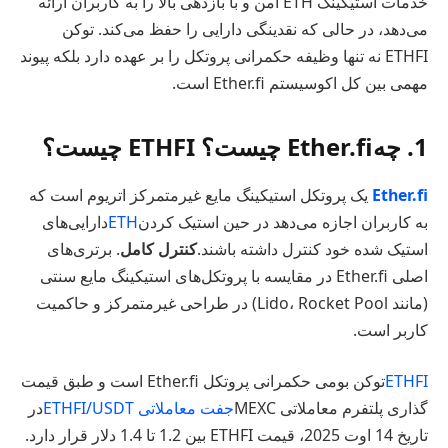
خدمات استیکینگ ETH امن و با بازدهی بالا را به کاربران ارائه
می‌دهد، در حالی که نقدینگی دارایی را حفظ می‌کند. توکن
ETHFI نه تنها وظیفه حکمرانی پروتکل را بر عهده دارد بلکه پیوند
مهمی بین کل اکوسیستم Ether.fi است.
1. چه
Ether.fi
چیست؟ ETHFI چیست؟
Ether.fi
یک پروتکل استیکینگ مایع غیرمتمرکز اتریوم است که
به کاربران اجازه می‌دهد در حین استیک کردن
ETH
دارایی‌های
استیک شده خود کنترل داشته باشند.
کنترل کامل
. برتری‌های
اصلی Ether.fi در مقایسه با پروتکل‌های استیکینگ مایع سنتی
(مانند Lido، Rocket Pool) در طراحی غیرمتمرکز و حاکمیت
کاربر است.
ETHFI
توکن بومی حکمرانی پروتکل Ether.fi است و طبق قیمت
گذاری پلتفرم معاملاتی MEXC
جفت معاملاتی ETHFI/USDT
در
تاریخ 14 اوت 2025، قیمت ETHFI بین 1.2 تا 1.4 دلار قرار دارد.