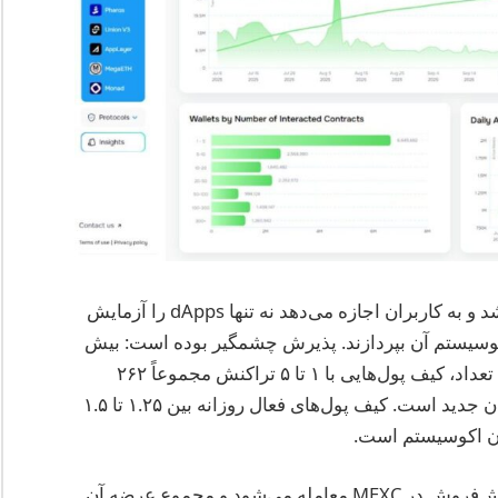
شبکه آزمایشی موند در ۱۹ فوریه ۲۰۲۵ راه‌اندازی شد و به کاربران اجازه می‌دهد نه تنها dApps را آزمایش
 اکوسیستم آن بپردازند. پذیرش چشمگیر بوده است: بیش
از ۳۷۹ میلیون کیف پول تعامل داشته‌اند—که از این تعداد، کیف پول‌هایی با ۱ تا ۵ تراکنش مجموعاً ۲۶۲
میلیون هستند—که نشان‌دهنده ورود گسترده کاربران جدید است. کیف پول‌های فعال روزانه بین ۱.۲۵ تا ۱.۵
ودن اکوسیستم است.
هم‌اکنون با قیمت حدود ۰.۹۴ دلار در پیش‌فروش در MEXC معامله می‌شود و مجموع عرضه آن