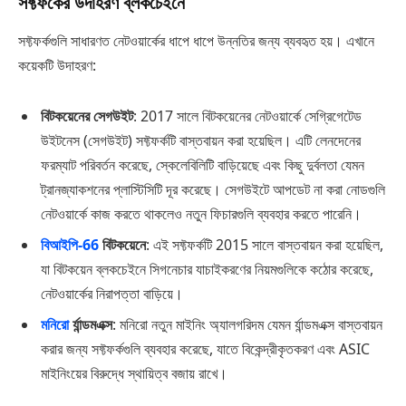
সফ্টফর্কের উদাহরণ ব্লকচেইনে
সফ্টফর্কগুলি সাধারণত নেটওয়ার্কের ধাপে ধাপে উন্নতির জন্য ব্যবহৃত হয়। এখানে
কয়েকটি উদাহরণ:
বিটকয়েনের সেগউইট
: 2017 সালে বিটকয়েনের নেটওয়ার্কে সেগ্রিগেটেড
উইটনেস (সেগউইট) সফ্টফর্কটি বাস্তবায়ন করা হয়েছিল। এটি লেনদেনের
ফরম্যাট পরিবর্তন করেছে, স্কেলেবিলিটি বাড়িয়েছে এবং কিছু দুর্বলতা যেমন
ট্রানজ্যাকশনের প্লাস্টিসিটি দূর করেছে। সেগউইটে আপডেট না করা নোডগুলি
নেটওয়ার্কে কাজ করতে থাকলেও নতুন ফিচারগুলি ব্যবহার করতে পারেনি।
বিআইপি-66
বিটকয়েনে
: এই সফ্টফর্কটি 2015 সালে বাস্তবায়ন করা হয়েছিল,
যা বিটকয়েন ব্লকচেইনে সিগনেচার যাচাইকরণের নিয়মগুলিকে কঠোর করেছে,
নেটওয়ার্কের নিরাপত্তা বাড়িয়ে।
মনিরো
র্যান্ডমএক্স
: মনিরো নতুন মাইনিং অ্যালগরিদম যেমন র্যান্ডমএক্স বাস্তবায়ন
করার জন্য সফ্টফর্কগুলি ব্যবহার করেছে, যাতে বিকেন্দ্রীকৃতকরণ এবং ASIC
মাইনিংয়ের বিরুদ্ধে স্থায়িত্ব বজায় রাখে।