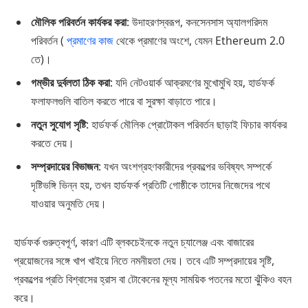
মৌলিক পরিবর্তন কার্যকর করা
: উদাহরণস্বরূপ, কনসেনসাস অ্যালগরিদম
পরিবর্তন (
প্রমাণের কাজ
থেকে প্রমাণের অংশে, যেমন Ethereum 2.0
তে)।
গম্ভীর দুর্বলতা ঠিক করা
: যদি নেটওয়ার্ক আক্রমণের মুখোমুখি হয়, হার্ডফর্ক
ফলাফলগুলি বাতিল করতে পারে বা সুরক্ষা বাড়াতে পারে।
নতুন সুযোগ সৃষ্টি
: হার্ডফর্ক মৌলিক প্রোটোকল পরিবর্তন ছাড়াই ফিচার কার্যকর
করতে দেয়।
সম্প্রদায়ের বিভাজন
: যখন অংশগ্রহণকারীদের প্রকল্পের ভবিষ্যৎ সম্পর্কে
দৃষ্টিভঙ্গি ভিন্ন হয়, তখন হার্ডফর্ক প্রতিটি গোষ্ঠীকে তাদের নিজেদের পথে
যাওয়ার অনুমতি দেয়।
হার্ডফর্ক গুরুত্বপূর্ণ, কারণ এটি ব্লকচেইনকে নতুন চ্যালেঞ্জ এবং বাজারের
প্রয়োজনের সঙ্গে খাপ খাইয়ে নিতে নমনীয়তা দেয়। তবে এটি সম্প্রদায়ের সৃষ্টি,
প্রকল্পের প্রতি বিশ্বাসের হ্রাস বা টোকেনের মূল্য সাময়িক পতনের মতো ঝুঁকিও বহন
করে।