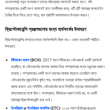
ডেভেলপার) নতুন সংস্করণে তাদের সফ্টওয়্যার আপডেট করতে হবে। যদি
সম্প্রদায়ের একটি অংশ আপডেট হতে অস্বীকার করে, এটি দুটি স্বতন্ত্র ব্লকচেইন
তৈরির দিকে নিয়ে যেতে পারে, যার প্রতিটি আলাদাভাবে উন্নয়ন করবে।
ক্রিপ্টোকারেন্সি প্রকল্পগুলোর মধ্যে হার্ডফর্কের উদাহরণ
ক্রিপ্টোকারেন্সির জগতের মধ্যে হার্ডফর্কগুলি বিরল নয়। এখানে কয়েকটি পরিচিত
উদাহরণ:
বিটকয়েন ক্যাশ
(BCH)
: 2017 সালে বিটকয়েন নেটওয়ার্কে একটি হার্ডফর্ক
হয়েছিল, যা নেটওয়ার্কের ব্লকের আকার নিয়ে সম্প্রদায়ের মধ্যে দ্বন্দ্বের কারণে
হয়েছে। সম্প্রদায়ের একটি অংশ ব্লকের আকার বাড়াতে চেয়েছিল যাতে
নেটওয়ার্কের ব্যান্ডউইথ বৃদ্ধি পায়, অন্যদিকে অন্যরা বর্তমান প্যারামিটারগুলি
বজায় রাখতে এবং লাইটনিং নেটওয়ার্কের মতো দ্বিতীয় স্তরের সমাধানগুলি
বাস্তবায়নের পক্ষে ছিল। ফলস্বরূপ, বিটকয়েন ক্যাশ তৈরি হয়, যা একটি
স্বতন্ত্র ক্রিপ্টোকারেন্সি হয়ে ওঠে।
ইথেরিয়াম
и
ইথেরিয়াম ক্লাসিক
(ETC)
: ২০১৬ সালে Ethereum