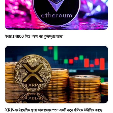
ইথার $4000 নিচে পড়ার পর পুনরুদ্ধার হচ্ছে
XRP-এর বৈদেশিক মুদ্রা ভারসাম্যের পতন একটি নতুন র্যালিকে উদ্দীপিত করছে