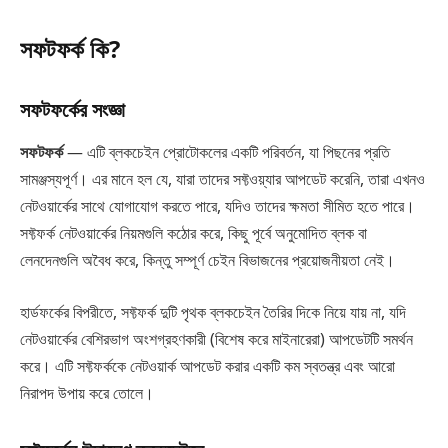
সফটফর্ক কি?
সফটফর্কের সংজ্ঞা
সফটফর্ক
— এটি ব্লকচেইন প্রোটোকলের একটি পরিবর্তন, যা পিছনের প্রতি
সামঞ্জস্যপূর্ণ। এর মানে হল যে, যারা তাদের সফ্টওয়্যার আপডেট করেনি, তারা এখনও
নেটওয়ার্কের সাথে যোগাযোগ করতে পারে, যদিও তাদের ক্ষমতা সীমিত হতে পারে।
সফ্টফর্ক নেটওয়ার্কের নিয়মগুলি কঠোর করে, কিছু পূর্বে অনুমোদিত ব্লক বা
লেনদেনগুলি অবৈধ করে, কিন্তু সম্পূর্ণ চেইন বিভাজনের প্রয়োজনীয়তা নেই।
হার্ডফর্কের বিপরীতে, সফ্টফর্ক দুটি পৃথক ব্লকচেইন তৈরির দিকে নিয়ে যায় না, যদি
নেটওয়ার্কের বেশিরভাগ অংশগ্রহণকারী (বিশেষ করে মাইনারেরা) আপডেটটি সমর্থন
করে। এটি সফ্টফর্ককে নেটওয়ার্ক আপডেট করার একটি কম স্বতন্ত্র এবং আরো
নিরাপদ উপায় করে তোলে।