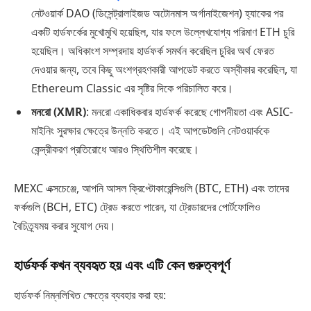
নেটওয়ার্ক DAO (ডিসেন্ট্রালাইজড অটোনমাস অর্গানাইজেশন) হ্যাকের পর
একটি হার্ডফর্কের মুখোমুখি হয়েছিল, যার ফলে উল্লেখযোগ্য পরিমাণ ETH চুরি
হয়েছিল। অধিকাংশ সম্প্রদায় হার্ডফর্ক সমর্থন করেছিল চুরির অর্থ ফেরত
দেওয়ার জন্য, তবে কিছু অংশগ্রহণকারী আপডেট করতে অস্বীকার করেছিল, যা
Ethereum Classic এর সৃষ্টির দিকে পরিচালিত করে।
মনরো (XMR)
: মনরো একাধিকবার হার্ডফর্ক করেছে গোপনীয়তা এবং ASIC-
মাইনিং সুরক্ষার ক্ষেত্রে উন্নতি করতে। এই আপডেটগুলি নেটওয়ার্ককে
কেন্দ্রীকরণ প্রতিরোধে আরও স্থিতিশীল করেছে।
MEXC এক্সচেঞ্জে, আপনি আসল ক্রিপ্টোকারেন্সিগুলি (BTC, ETH) এবং তাদের
ফর্কগুলি (BCH, ETC) ট্রেড করতে পারেন, যা ট্রেডারদের পোর্টফোলিও
বৈচিত্র্যময় করার সুযোগ দেয়।
হার্ডফর্ক কখন ব্যবহৃত হয় এবং এটি কেন গুরুত্বপূর্ণ
হার্ডফর্ক নিম্নলিখিত ক্ষেত্রে ব্যবহার করা হয়: