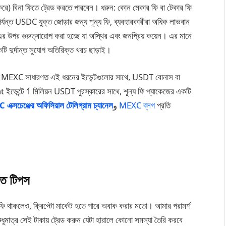
রে) বিনা ফিতে ট্রেড করতে পারবেন। ধরুন: কোন মেকার ফি বা টেকার ফি
র্যন্ত USDC যুক্ত জোড়ার জন্য শূন্য ফি, ব্যবহারকারীরা অধিক লাভবান
পর গুরুত্বারোপ করা হচ্ছে যা অস্থির এবং জনপ্রিয় কয়েন। এর মানে
একটি দুর্দান্ত সুযোগ অতিরিক্ত খরচ ছাড়াই।
হয় না। MEXC সাধারণত এই ধরনের ইভেন্টগুলোর সাথে, USDT বোনাস বা
 ইভেন্টে 1 মিলিয়ন USDT পুরস্কারের সাথে, শূন্য ফি প্যাকেজের একটি
ক্সচেঞ্জের অফিসিয়াল টেলিগ্রাম চ্যানেল
و
MEXC ব্লগ
প্রতি
গত টিপস
য ফি থাকলেও, ক্রিপ্টো মার্কেট হতে পারে অবাক করার মতো। আমার পরামর্শ
শুধুমাত্র সেই টাকায় ট্রেড করুন যেটা হারালে কোনো সমস্যা তৈরি করবে