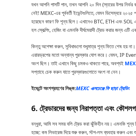
যখন আপনি পাসটি পান, তখন আপনি ২০ দিন (স্তরের উপর নির্ভর ক
নেই! MEXC-এর পূর্ববর্তী ইভেন্টগুলিতে, যেমন ডিসেম্বরে ২০২৫ প
হয়েছেন কারণ ফি শূন্য ছিল। এখানেও BTC, ETH এবং SOL এর উ
হল স্কেল্পিং, হেজিং বা এমনকি দীর্ঘমেয়াদী ট্রেড করার জন্য এটি 
কিন্তু অপেক্ষা করুন, সুবিধাগুলো শুধুমাত্র শূন্য ফিতে শেষ 
এয়ারড্রপের মতো অন্যান্য পুরস্কার যোগ করে। যেমন, IP Event
অংশ ছিল। তাই এখানে কিছু চমকও থাকতে পারে, অবশ্যই
MEXC এ
সপ্তাহে চেক করুন যাতে পুরস্কারগুলোতে অংশ না নেন।
ইভেন্টে অংশগ্রহণের লিঙ্ক:
MEXC এক্সচেঞ্জে ফি ছাড়া ট্রেডিং
6. ট্রেডারদের জন্য নিরাপত্তা এবং কৌশল
বন্ধুরা, আমি সব সময় বলি ট্রেড করা ঝুঁকিহীন নয়। এমনকি শূন্
হচ্ছে: কম লিভারেজ দিয়ে শুরু করুন, স্টপ-লস ব্যবহার করুন এবং 