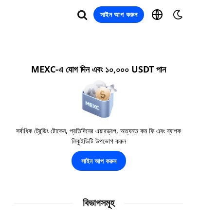
সাইন আপ করুন
MEXC-এ যোগ দিন এবং ১০,০০০ USDT পান
সর্বাধিক ট্রেন্ডিং টোকেন, প্রতিদিনের এয়ারড্রপ, অত্যন্ত কম ফি এবং ব্যাপক
লিকুইডিটি উপভোগ করুন
সাইন আপ করুন
বিভাগসমূহ