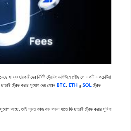
়েছে যা ব্যবহারকারীদের নির্দিষ্ট ট্রেডিং ভলিউমে পৌঁছালে একটি একচেটিয়া
ি ছাড়াই ট্রেড করার সুযোগ দেয় যেমন
BTC
،
ETH
و
SOL
ট্রেড
সুযোগ আছে, তাই দ্রুত কাজ শুরু করুন যাতে ফি ছাড়াই ট্রেড করার সুবিধা