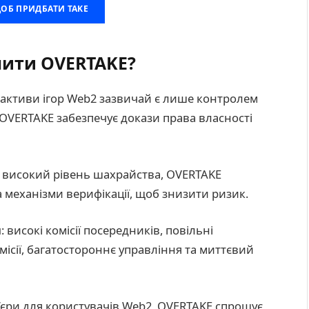
ЩОБ ПРИДБАТИ TAKE
шити OVERTAKE?
: активи ігор Web2 зазвичай є лише контролем
 OVERTAKE забезпечує докази права власності
 високий рівень шахрайства, OVERTAKE
 механізми верифікації, щоб знизити ризик.
и
: високі комісії посередників, повільні
ісії, багатостороннє управління та миттєвий
р’єри для користувачів Web2, OVERTAKE спрощує