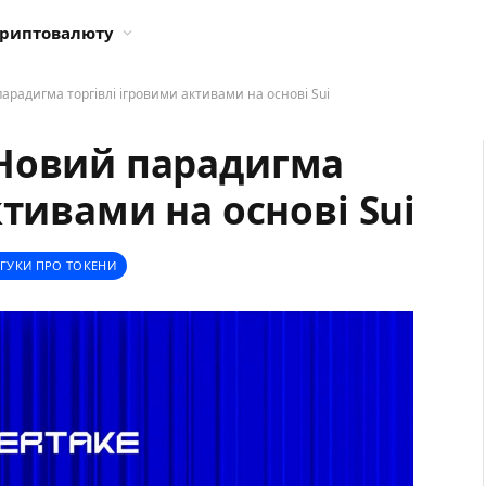
криптовалюту
арадигма торгівлі ігровими активами на основі Sui
 Новий парадигма
ктивами на основі Sui
ДГУКИ ПРО ТОКЕНИ