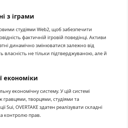
ні з іграми
ровими студіями Web2, щоб забезпечити
повідність фактичній ігровій поведінці. Активи
атні динамічно змінюватися залежно від
ить власність не тільки підтверджуваною, але й
ї економіки
ьну економічну систему. У цій системі
 гравцями, творцями, студіями та
ї Sui, OVERTAKE здатен реалізувати складні
та контролю прав.