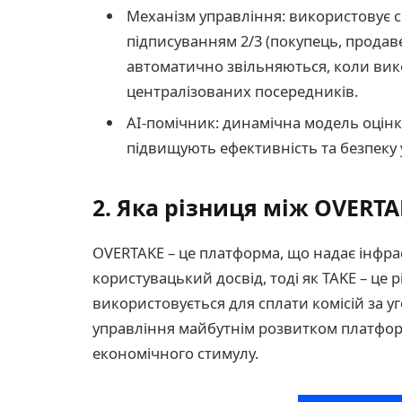
Механізм управління: використовує с
підписуванням 2/3 (покупець, продав
автоматично звільняються, коли ви
централізованих посередників.
AI-помічник: динамічна модель оцінк
підвищують ефективність та безпеку 
2. Яка різниця між OVERTA
OVERTAKE – це платформа, що надає інфраст
користувацький досвід, тоді як TAKE – це 
використовується для сплати комісій за у
управління майбутнім розвитком платформи
економічного стимулу.