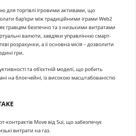
ю для торгівлі ігровими активами, що
долати бар’єри між традиційними іграми Web2
ляє гравцям безпечно та з низькими витратами
іртуальні валюти, завдяки управлінню смарт-
єві розрахунки, а її основна місія – дозволити
едині гри.
уктивності та об’єктній моделі, що робить
ані на блокчейні, із високою масштабованістю
TAKE
т-контрактів Move від Sui, що забезпечує
зькі витрати на газ.