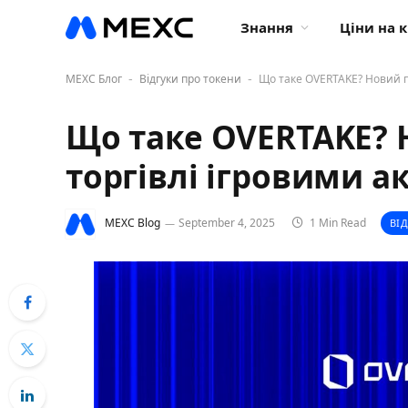
Знання
Ціни на 
MEXC Блог
Відгуки про токени
Що таке OVERTAKE? Новий п
-
-
Що таке OVERTAKE?
торгівлі ігровими а
MEXC Blog
September 4, 2025
1 Min Read
ВІ