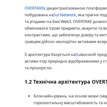
OVERTAKE
є децентралізованою платформо
побудована на
Sui Network
, яка прагне по
та угодами на базі Web3. OVERTAKE дозво
обмінювати ігрові предмети, акаунти та в
контрактами, що забезпечує довіру та митт
гравцям дійсно «володіти» активами всер
Її архітектура базується на
Sui
високій прод
активи ігор природно відображеними у ст
та прозорістю.
1.2 Технічна архітектура OVER
Блокчейн-рівень: на основі мови смар
горизонтальну масштабованість та ни