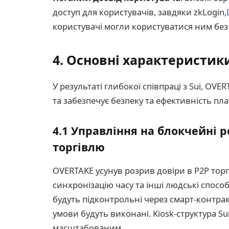
доступ для користувачів, завдяки zkLogin,
користувачі могли користуватися ним без
4. Основні характеристик
У результаті глибокої співпраці з Sui, OVE
та забезпечує безпеку та ефективність пла
4.1 Управління на блокчейні 
торгівлю
OVERTAKE усунув розрив довіри в P2P торг
синхронізацію часу та інші людські спос
будуть підконтрольні через смарт-контрак
умови будуть виконані. Kiosk-структура S
масштабованим.