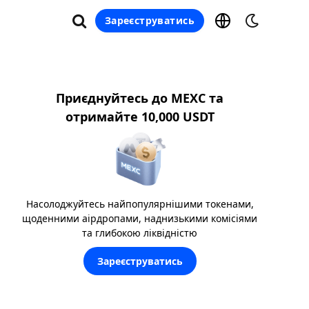
Зареєструватись
Приєднуйтесь до MEXC та
отримайте 10,000 USDT
Насолоджуйтесь найпопулярнішими токенами,
щоденними аірдропами, наднизькими комісіями
та глибокою ліквідністю
Зареєструватись