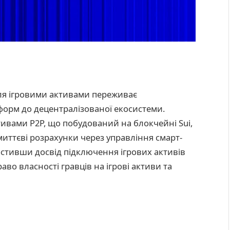
вля ігровими активами переживає
форм до децентралізованої екосистеми.
тивами P2P, що побудований на блокчейні Sui,
миттєві розрахунки через управління смарт-
стивши досвід підключення ігрових активів
о власності гравців на ігрові активи та