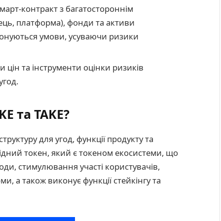
март-контракт з багатостороннім
ець, платформа), фонди та активи
конуються умови, усуваючи ризики
и цін та інструменти оцінки ризиків
угод.
KE та TAKE?
руктуру для угод, функції продукту та
рідний токен, який є токеном екосистеми, що
годи, стимулювання участі користувачів,
, а також виконує функції стейкінгу та