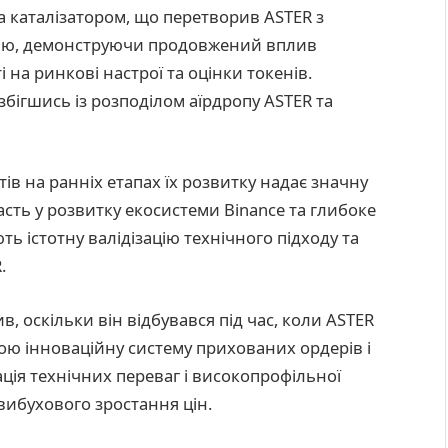
ла каталізатором, що перетворив ASTER з
ацію, демонструючи продовжений вплив
 на ринкові настрої та оцінки токенів.
збігшись із розподілом аїрдропу ASTER та
ів на ранніх етапах їх розвитку надає значну
сть у розвитку екосистеми Binance та глибоке
ь істотну валідізацію технічного підходу та
.
, оскільки він відбувався під час, коли ASTER
ою інноваційну систему прихованих ордерів і
ація технічних переваг і високопрофільної
вибухового зростання цін.