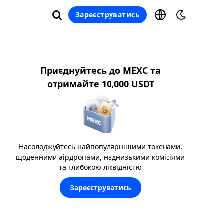
Зареєструватись
Приєднуйтесь до MEXC та
отримайте 10,000 USDT
Насолоджуйтесь найпопулярнішими токенами,
щоденними аірдропами, наднизькими комісіями
та глибокою ліквідністю
Зареєструватись