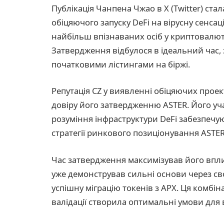
Публікація Чанпена Чжао в X (Twitter) ста
обіцяючого запуску DeFi на вірусну сенс
найбільш впізнаваних осіб у криптовалюті
Затвердження відбулося в ідеальний час, 
початковими лістингами на біржі.
Репутація CZ у виявленні обіцяючих проект
довіру його затвердженню ASTER. Його уча
розуміння інфраструктури DeFi забезпечуют
стратегії ринкового позиціонування ASTER
Час затвердження максимізував його вплив
уже демонстрував сильні основи через св
успішну міграцію токенів з APX. Ця комбін
валідації створила оптимальні умови для 