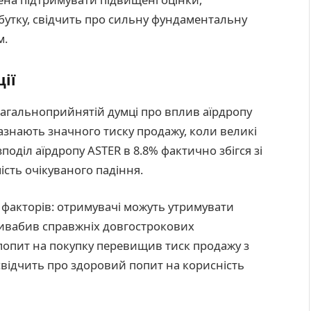
утку, свідчить про сильну фундаментальну
м.
ії
загальноприйнятій думці про вплив аїрдропу
зазнають значного тиску продажу, коли великі
оділ аїрдропу ASTER в 8.8% фактично збігся зі
сть очікуваного падіння.
 факторів: отримувачі можуть утримувати
привабив справжніх довгострокових
 попит на покупку перевищив тиск продажу з
свідчить про здоровий попит на корисність