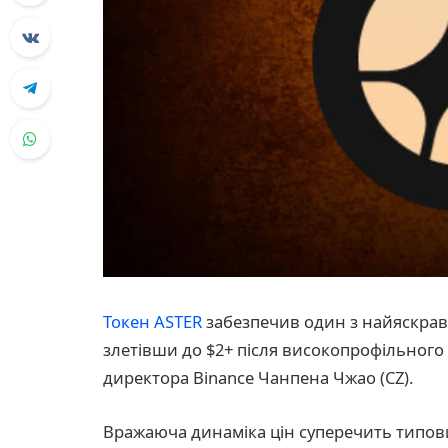
Токен ASTER
забезпечив один з найяскрав
злетівши до $2+ після високопрофільног
директора Binance Чанпена Чжао (CZ).
Вражаюча динаміка цін суперечить типов