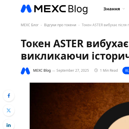
Знання
MEXC Блог
Відгуки про токени
Токен ASTER вибухає після 
-
-
Токен ASTER вибухає
викликаючи історич
MEXC Blog
September 27, 2025
1 Min Read
В