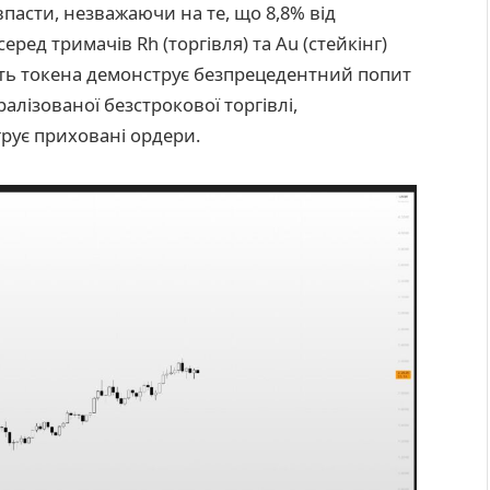
впасти, незважаючи на те, що 8,8% від
ред тримачів Rh (торгівля) та Au (стейкінг)
ість токена демонструє безпрецедентний попит
алізованої безстрокової торгівлі,
грує приховані ордери.