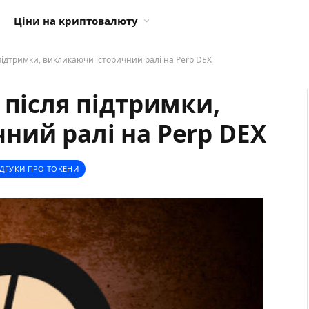
Ціни на криптовалюту
підтримки, викликаючи історичний ралі на Perp DEX
 після підтримки,
ний ралі на Perp DEX
ІДГУКИ ПРО ТОКЕНИ