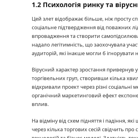
1.2 Психологія ринку та вірус
Цей злет відображає більше, ніж просту с
соціальне підтвердження від поважних лід
впровадження та створити самопідсилюва
надало легітимність, що заохочувала участ
аудиторій, які інакше могли б ігнорувати 
Вірусний характер зростання привернув ува
торгівельних груп, створивши кілька хвиль
відкривали проект через різні соціальні м
органічний маркетинговий ефект експон
вплив.
На відміну від схем підняття і падіння, я
через кілька торгових сесій свідчить про
технологій та бізнес-моделі. Здатність то