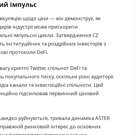
ний імпульс
пекуляцію щодо ціни — він демонструє, як
ерів індустрії може прискорити
льні імпульсні цикли. Затвердження CZ
ь інституційних та роздрібних інвесторів з
нові протоколи DeFi.
гу крипто Twitter, спільнот DeFi та
 покупального тиску, оскільки різні аудиторії
едіа канали та інвестиційні спільноти. Цей
енційно підсилював первинний ціновий
кі швидко руйнуються, тривала динаміка ASTER
 справжній ринковий інтерес до основних
кена підтримувати підвищені оцінки,