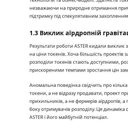
незважаючи на природне отримання приб
підтримку під спекулятивним захоплення
1.3 Виклик аїрдропній гравітац
Результати роботи ASTER кидали виклик 
на ціни токенів. Хоча більшість проектів 
розподіли токенів стають доступними, розп
прискореними темпами зростання цін замі
Аномальна поведінка свідчить про кілька
токени, а не відразу продавати, проект 
прихильників, а не фермерів аїрдропів, а
боку отримувачів розподілу. Ця динаміка 
ASTER і його майбутній потенціал.