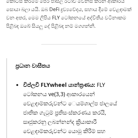
කොටස් කිරීමේ පෙර පාසල රටාව වෙනස් කරන ආකාරය
සොයා බලා යයි. ඔබ DeFi ද්‍රව්‍යවේදය, සහාය දීමේ වෙළඳාමක්
වන අතර, මෙම ලිපිය FLY ටෝකනයේ අද්විතීය වටිනාකම
පිළිබඳ ඔබේ සියලු දේ පිළිබඳ නම් මගගන්නි.
ප්‍රධාන වාසීතය
විප්ලවී FLYwheel යාන්ත්‍රණය:
FLY
ටෝකනය ve(3,3) ආකාරයෙන්
වෙළඳාම්කරුවන්ට ෙයම්ශාල්ප ජාලයේ
ජාතික ගැටුම් ප්‍රතිසංස්කරණය කරයි,
සෘජුකරනු ලබන්නන්ද ක්‍රියාකාරී
වෙළඳාම්කරුවන්ට යොමු කිරීම් සහ