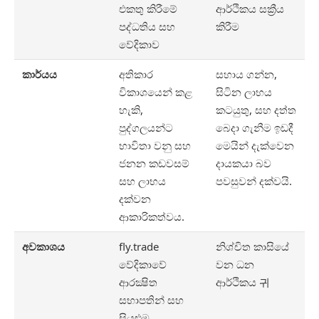
එකතු කිරීමේ
ආර්ථිකය සක්‍රීය
පද්ධතිය සහ
කිරීම
වේදිකාව
කාර්යය
අතිකාර
සහාය ගන්න,
විකාශයෙන් කළ
සිටින ලාභය
හැකි,
කටයුතු, සහ දත්ත
පුද්ගලයන්ට
බෙදා ගැනීම ඉඩදී
භාවිතා වනු සහ
මෙයින් දැක්වෙන
ජනන කඩවසම්
දායකයා බව
සහ ලාභය
පවසුවන් දක්වයි.
දක්වන
ආකාරිකත්වය.
අවකාශය
fly.trade
නිශ්චිත කාසියේ
වේදිකාවේ
වන ධන
ආරක්‍ෂිත
ආර්ථිකය 귀
සභාපතින් සහ
සියළුම