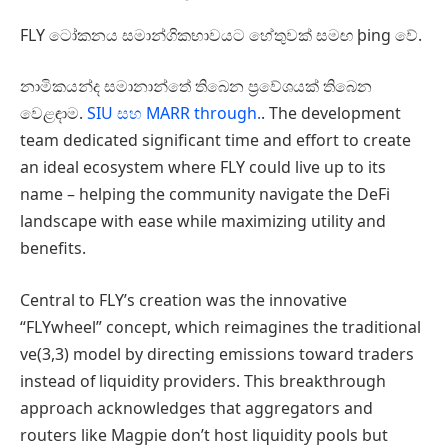
FLY ටෝකනය සමාන්ගිකභාවයට හේතුවක් සමඟ þing වේ.
නාමිකයන්ද සමානාන්තේ තිබෙන ප්‍රවේශයක් තිබෙන
වෙළඳාම.
SIU සහ MARR through.
. The development
team dedicated significant time and effort to create
an ideal ecosystem where FLY could live up to its
name – helping the community navigate the DeFi
landscape with ease while maximizing utility and
benefits.
Central to FLY’s creation was the innovative
“FLYwheel” concept, which reimagines the traditional
ve(3,3) model by directing emissions toward traders
instead of liquidity providers. This breakthrough
approach acknowledges that aggregators and
routers like Magpie don’t host liquidity pools but