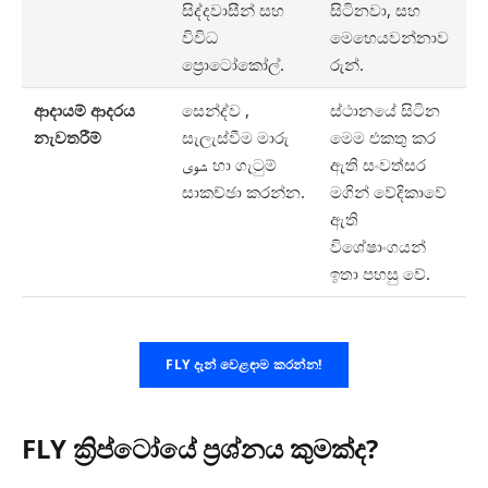
සිද්දවාසීන් සහ
සිටිනවා, සහ
විවිධ
මෙහෙයවන්නාව
ප්‍රොටෝකෝල්.
රුන්.
ආදායම් ආදරය
සෙන්ද්ව ,
ස්ථානයේ සිටින
නැවතරීම්
සැලැස්වීම මාරු
මෙම එකතු කර
شوی හා ගැටුම්
ඇති සංවත්සර
සාකච්ඡා කරන්න.
මගින් වේදිකාවේ
ඇති
විශේෂාංගයන්
ඉතා පහසු වේ.
FLY දැන් වෙළඳාම කරන්න!
FLY ක්‍රිප්ටෝයේ ප්‍රශ්නය කුමක්ද?