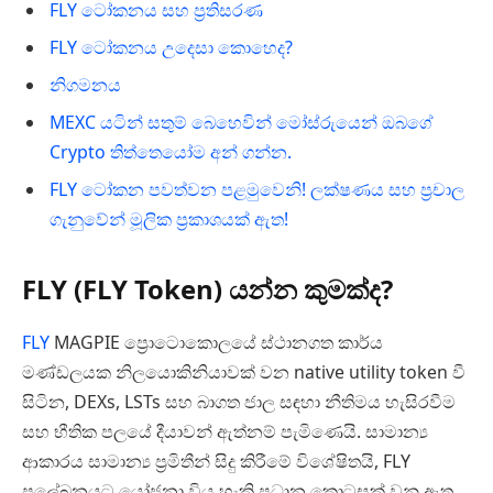
FLY ටෝකනය සහ ප‍්‍රතිසරණ
FLY ටෝකනය උදෙසා කොහෙද?
නිගමනය
MEXC යටින් සතුම් බෙහෙවින් මෝස්රුයෙන් ඔබගේ
Crypto තිත්තෙයෝම අන් ගන්න.
FLY ටෝකන පවත්වන පළමුවෙනි! ලක්ෂණය සහ ප්‍රචාල
ගැනුවේන් මූලික ප්‍රකාශයක් ඇත!
FLY (FLY Token) යන්න කුමක්ද?
FLY
MAGPIE ප්‍රොටොකොලයේ ස්ථානගත කාර්ය
මණ්ඩලයක නිලයොකිනියාවක් වන native utility token වී
සිටින, DEXs, LSTs සහ බාගත ජාල සඳහා නීතිමය හැසිරවීම
සහ භීතික පලයේ දීයාවන් ඇත්නම් පැමිණෙයි. සාමාන්‍ය
ආකාරය සාමාන්‍ය ප්‍රමිතීන් සිදු කිරීමේ විශේෂිතයි, FLY
ප්‍රලේඛනයට යෝජනා විය හැකි ප්‍රධාන කොටසක් වනු ඇත.