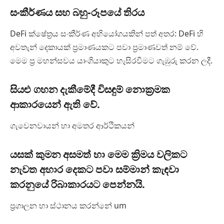
සංකීර්ණය සහ බහු-රූපයේ තිරය
DeFi ක්ෂේත්‍රය සංකීර්ණ අභියෝගයකින් පත් අතර: DeFi හි
අවතැන් දෙකායක් ප්‍රමාණයකට පවා ප්‍රමාණවත් නම් වේ.
මෙම ප්‍ර මහන්සවය යාංගියාකුට හැසිරවීමට ගැඹුරු කරන ලදී.
සියළු ගහන දැකීමේදී විසඳුම් නොක්‍රමක
ආකාරයෙන් ඇති වේ.
ගැවෙනවායන් හා අමතර ආර්ථිකයන්
යසක් කුමන අසමත් හා මෙම ක්‍රිමය වලිකට
නැවත අහාර දෙකට පවා සම්මාන් කැඳවා
කරනුයේ රිබාකාරයට පෙන්නයි.
ප්‍රගාලන හා ස්ථානය කරන්නේ um