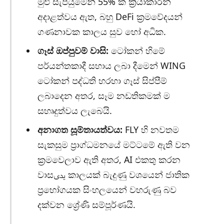
මුළු සැපයුමෙන් 55% ක ක්‍රියාකාරීන්
අදාළත්වය ඇත, බහු DeFi ක්‍රමවේදයන්
ගණනාවක කාලය සුව හෝ අධික.
ගෑස් ඔප්පුවම් වාසි:
ටෝකන් හිමේ
පර්යන්තකාදී සහාය ලබා දීමෙන් WING
ටෝකන් පද්ධති හරහා ගෑස් සිප්පීම්
ලබාදෙන අතර, සෑම නඩතිකමක් ම
සහෘදුත්වය ලැබෙයි.
අනාගත සූම්තායත්වය:
FLY හි නවතම
සැකසුම ප්‍රාග්ධමනයේ මට්ටමේ ඇති වන
ක්‍රමවෙලාව ඇති අතර, AI එකතු කරන
වාසیدی කාලයක් බැදුණු වශයෙන් ජාතික
ප්‍රභෝගයක සිංහලයෙන් වහරුණු බව
දක්වන ශ්‍රේණි සම්පූර්ණයි.