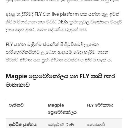
අදාළ හැසිරීම්දී FLY වන live platform එක යන්න තුල ඉවත්
කිරීම මහජනයා සහ විවිධ DEXs ක්‍රමානුවල විකේතන විසඳුම්
ලබා දෙන අතර, මෙම පද්ධතිය වැදගත් වේ.
FLY යන්න මැදින්ම ස්ථානික් පිහිටුවීමේදී ලැබෙන
පාරිභෝගිකයින්ට ලැබෙන ආදායම් බෙදා හැරීම, ගසන
පිරිසට නිවාස සහ ප්‍රජා නිවාස පවත්වා ගැනීමට හැකි ය.
Magpie ප්‍රොටෝකෝලය සහ FLY කාසි අතර
මාතෘකාව
පැතිකඩ
Magpie
FLY ටෝකනය
ප්‍රොටෝකෝලය
ආර්ථික යුක්තය
සම්පූර්ණ DeFi
සමාජකාරී