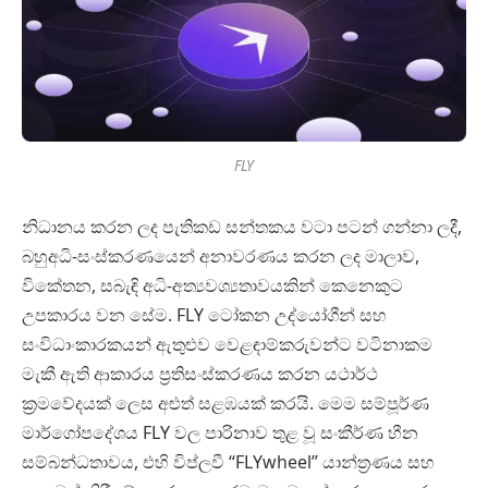
FLY
නිධානය කරන ලද පැතිකඩ සන්තකය වටා පටන් ගන්නා ලදී,
බහුඅධි-සංස්කරණයෙන් අනාවරණය කරන ලද මාලාව,
විකේතන, සබැඳි අධි-අත්‍යවශ්‍යතාවයකින් කෙනෙකුට
උපකාරය වන සේම. FLY ටෝකන උද්යෝගීන් සහ
සංවිධාංකාරකයන් ඇතුළුව වෙළඳාම්කරුවන්ට වටිනාකම
මැකී ඇති ආකාරය ප්‍රතිසංස්කරණය කරන යථාර්ථ
ක්‍රමවේදයක් ලෙස අළුත් සළඹයක් කරයි. මෙම සම්පූර්ණ
මාර්ගෝපදේශය FLY වල පාරිනාව තුළ වූ සංකීර්ණ හීන
සම්බන්ධතාවය, එහි විප්ලවී “FLYwheel” යාන්ත්‍රණය සහ