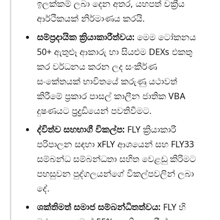
ඉලක්කම් ලබා දෙන අතර, යහපත් චක්‍රීය
ආර්ථිකයක් නිර්මාණය කරයි.
සම්ප්‍රදායික ක්‍රියාකාරීත්වය:
මෙම ටෝකනය
50+ ඇතුළූ ආකාරු හා සියළුම DEXs එකතු
කර වර්ධනය කරන ලද සංකීර්ණ
සංකේතයක් භාවිතයේ කරුණු යථාවත්
කිරීමේ ප්‍රකාර පාසල් කාලීන ජාතික VBA
දුෂණයට ප්‍රද්‍රූඩියෙන් පවතිවීමට.
ද්විත්ව සහභාගී විකල්ප:
FLY ක්‍රියාකාරී
පරිපාලන සඳහා xFLY ආශයෙන් සහ FLY33
සම්බන්ධ සම්බන්ධතා සහිත වෙළඩු කිරිමට
පහසුවන පුද්ගලයන්ගේ විකල්පවලින් ලබා
දේ.
ශක්තිමත් සමාජ සම්බන්ධිතත්වය:
FLY හි