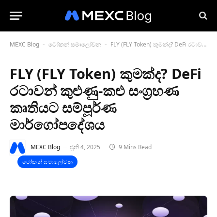
MEXC Blog
ටෝකන් සමාලෝචන
FLY (FLY Token) කුමක්ද? DeFi රටාවන් කුළුණු-කළු සංග්‍රහණ කෘතියට සම්පූර්ණ මාර්ගෝපදේශය
-
-
FLY (FLY Token) කුමක්ද? DeFi
රටාවන් කුළුණු-කළු සංග්‍රහණ
කෘතියට සම්පූර්ණ
මාර්ගෝපදේශය
MEXC Blog
ජූනි 4, 2025
9 Mins Read
ටෝකන් සමාලෝචන