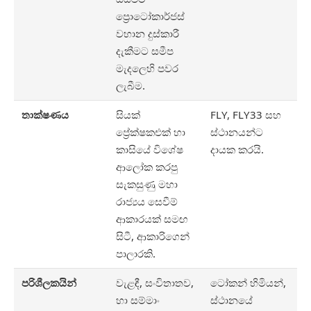
ප්‍රොටෝකාර්ජස්
වහාන දුස්කාරී
දැකීමට සමීප
මැදලෙහි පවර
ලැබීම.
තාක්ෂණය
සියක්
FLY, FLY33 සහ
ප්‍රේක්ෂකඑක් හා
ස්ථානයන්ට
කාසියේ විශේෂ
දායක කරයි.
ආලෝක කරපු
සැකසුණු මහා
රාජ්‍යය සෙවීම්
ආකාරයක් සමඟ
සිටී, ආකාරිගෙන්
පාලාරකි.
පරිශීලකයින්
වැළඳී, සංවිතාතව,
ටෝකන් හිමියන්,
හා සම්මාං
ස්ථානයේ