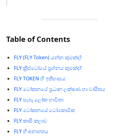
Table of Contents
FLY (FLY Token) යන්න කුමක්ද?
FLY ක්‍රිප්ටෝයේ ප්‍රශ්නය කුමක්ද?
FLY TOKEN හි ඉතිහාසය
FLY ටෝකනයේ ප්‍රධාන ලක්ෂණ හා වාසීතය
FLY සැබෑ ලෝක භාවිතා
FLY ටෝකනයේ ටෝකොමික
FLY කාසි කලාව
FLY හි අනාගතය