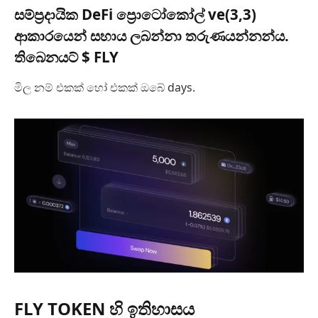
සම්ප්‍රදායික DeFi ප්‍රොටෝකෝල් ve(3,3)
ආකාරයෙන් සහාය ලබන්නා තරුණයන්නන්ය.
තිබෙනයට් $ FLY
මිල නම් එකක් හෝ එකක් ඔබේ days.
FLY TOKEN හි ඉතිහාසය