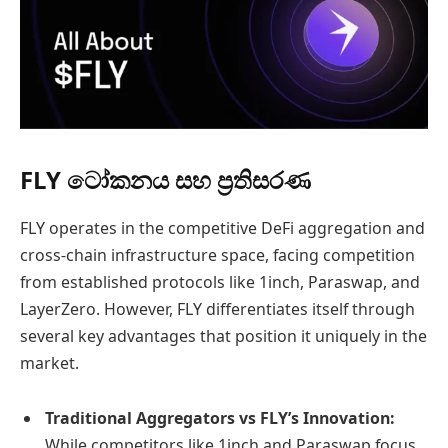
FLY ටෝකනය සහ ප‍්‍රතිසරණ
FLY operates in the competitive DeFi aggregation and
cross-chain infrastructure space, facing competition
from established protocols like 1inch, Paraswap, and
LayerZero. However, FLY differentiates itself through
several key advantages that position it uniquely in the
market.
Traditional Aggregators vs FLY’s Innovation:
While competitors like 1inch and Paraswap focus