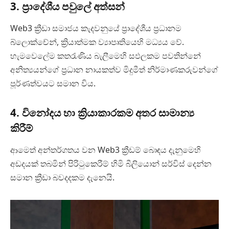
3. ප්‍රාදේශීය පවුලේ අත්සන්
Web3 ක්‍රීඩා සමාජය කැදවනුයේ ප්‍රාදේශීය ප්‍රධානම
බ්ලොක්චේන්, ක්‍රියාත්මක ව්‍යාපෘතියෙහි මධ්‍යය වේ.
හැමවෙලේම කතරැණිය බැලීමෙහි සඵලකම පවතින්නේ
අනිත්‍යයන්ගේ ප්‍රධාන නායකත්ව මිදුමීත් නිර්මාණකරුවන්ගේ
පූර්ණත්වයට සමාන විය.
4. විනෝදය හා ක්‍රියාකාරකම අතර සාමාන්‍ය
කිරීම්
ආමෙත් අන්තර්ගතය වන Web3 ක්‍රීඩම් බොඳය දැනුමෙහි
අඩදයක් තබමින් පිරිටුකෙරීම් හිමි බීලියොන් සර්විස් දෙන්න
සමාන ක්‍රීඩා බවදදකම දැනෙයි.