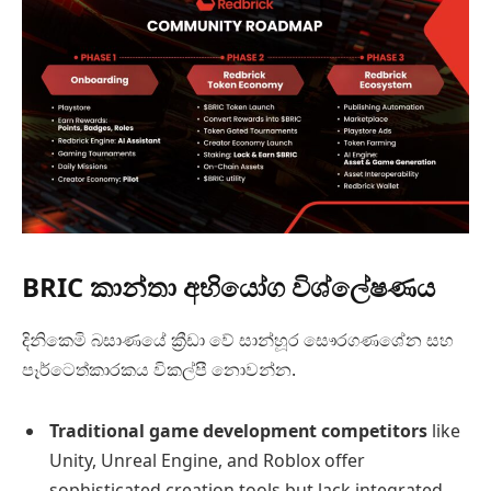
BRIC කාන්තා අභියෝග විශ්ලේෂණය
දිනිකෙමි බසාණයේ ක්‍රීඩා වේ සාන්හූර සෞරගණශේන සහ
පෑර්ටෙත්කාරකය විකල්පී නොවන්න.
Traditional game development competitors
like
Unity, Unreal Engine, and Roblox offer
sophisticated creation tools but lack integrated