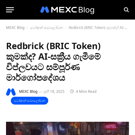
MEXC Blog
ටෝකන් සමාලෝචන
Redbrick (BRIC Token) කුමක්ද? AI-සක්‍රීය ගැමීමේ විප්ලවයට සම්පූර්ණ මාර්ගෝපදේශය
-
-
Redbrick (BRIC Token)
කුමක්ද? AI-සක්‍රීය ගැමීමේ
විප්ලවයට සම්පූර්ණ
මාර්ගෝපදේශය
MEXC Blog
ජූනි 18, 2025
4 Mins Read
ටෝකන් සමාලෝචන