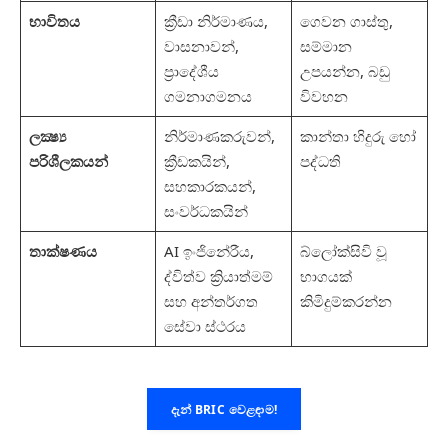
භාවිතය
ක්‍රීඩා නිර්මාණය,
ගෙවන ගාස්තු,
වාසනාවන්,
සම්මාන
ප්‍රාදේශීය
උපයන්න, බඩු
ගමනාගමනය
විවහන
ලක්‍ෂ්‍ය
නිර්මාණකරුවන්,
කාන්තා හිදුරු හෝ
පරිශීලකයන්
ක්‍රීඩකයින්,
පද්ධති
සහකාරකයන්,
සංවර්ධකයින්
තාක්ෂණය
AI ඉංජිනේරීය,
බ්ලෝක්සිවි වූ
ද්විත්ව ක්‍රියාත්මම්
භාගයක්
සහ අන්තර්ගත
කිමිදුම්කරන්න
සේවා ස්ථරය
දැන් BRIC වෙළඳාම!