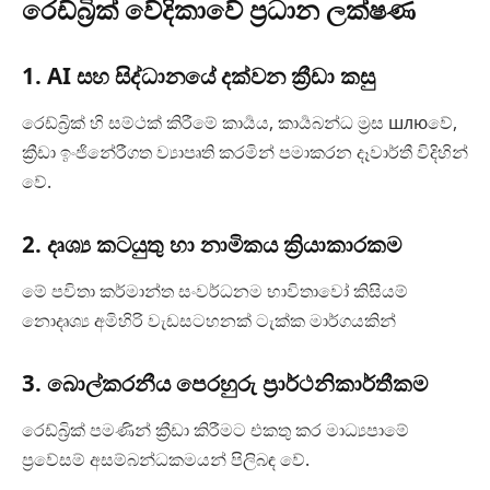
රෙඩ්බ්‍රික් වේදිකාවේ ප්‍රධාන ලක්ෂණ
1. AI සහ සිද්ධානයේ දක්වන ක්‍රීඩා කසු
රෙඩ්බ්‍රික් හි සම්ථක් කිරීමේ කාර්‍යය, කාර්‍යබන්ධ ම‍්‍රස шлюවේ,
ක්‍රීඩා ඉංජිනේරීගත ව්‍යාපෘති කරමින් පමාකරන දෑවාර්තී විදිහින්
වේ.
2. දෘශ්‍ය කටයුතු හා නාමිකය ක්‍රියාකාරකම
මේ පවිතා කර්මාන්ත සංවර්ධනම භාවිතාවෝ කිසියම්
නොදෘශ්‍ය අමිහිරි වැඩසටහනක් ටැක්ක මාර්ගයකින්
3. බොල්කරනීය පෙරහුරු ප්‍රාර්ථනිකාර්තීකම
රෙඩ්බ්‍රික් පමණින් ක්‍රීඩා කිරීමට එකතු කර මාධ්‍යපාමේ
ප්‍රවේසම් අසම්බන්ධකමයන් පිලිබඳ වේ.