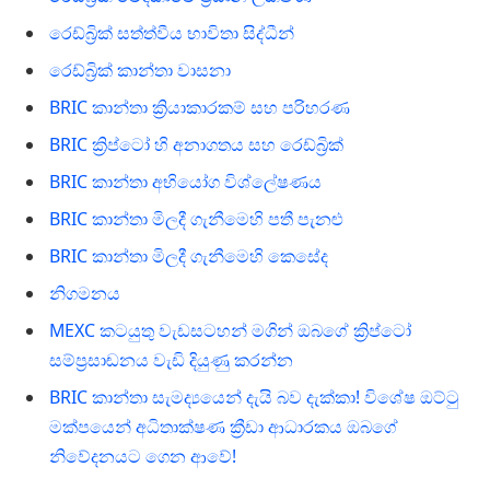
රෙඩ්බ්‍රික් සත්ත්වීය භාවිතා සිද්ධීන්
රෙඩ්බ්‍රික් කාන්තා වාසනා
BRIC කාන්තා ක්‍රියාකාරකම් සහ පරිහරණ
BRIC ක්‍රිප්ටෝ හි අනාගතය සහ රෙඩ්බ්‍රික්
BRIC කාන්තා අභියෝග විශ්ලේෂණය
BRIC කාන්තා මිලදී ගැනීමෙහි පතී පැනළු
BRIC කාන්තා මිලදී ගැනීමෙහි කෙසේද
නිගමනය
MEXC කටයුතු වැඩසටහන් මගින් ඔබගේ ක්‍රිප්ටෝ
සම්ප්‍රසාඬනය වැඩි දියුණු කරන්න
BRIC කාන්තා සැමද්‍යයෙන් දැයි බව දැක්කා! විශේෂ ඔට්ටු
මක්පයෙන් අධිතාක්ෂණ ක්‍රීඩා ආධාරකය ඔබගේ
නිවේදනයට ගෙන ආවේ!