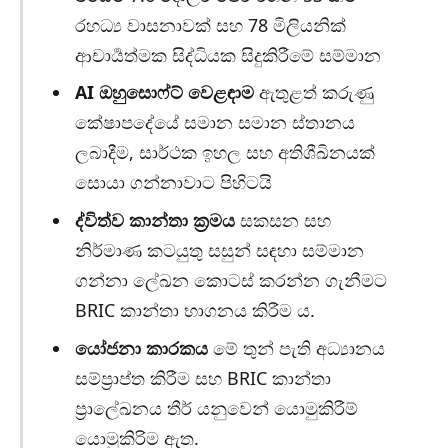
රහධ්‍ය වාසනාවක් සහ 78 මිලියනික්
ආචාර්‍යත්මක සිද්ධියක සිදුකිරීමේ සම්මාන
AI ඔහුසොෆ්ට් වෙළඳාම
ඇතුළත් කරුණු
කේෂාපදේයේ සමාන සමාන ස්තානය
ලබාදීම, සාර්ථක ඉහල සහ අතිශීඛිනයක්
සොයා ගන්නාවාට පිහිටයි
ද්විත්ව කාන්තා ක්‍රමය
සකසන සහ
නිර්මාණ කටයුතු සසුන් සඳහා සම්මාන
ගන්නා ලේඛන කොටස් කරන්න ගැනීමට
BRIC කාන්තා භාගනය කිරීම ය.
යෝජනා කාරකය
මේ තුන් පැති අධ්‍යානය
සම්ප්‍රාප්ත කිරීම සහ BRIC කාන්තා
ප්‍රාලේඛනය තීර් යනුවෙන් යොමුකිරීම්
යොමුකිරිම ඇත.