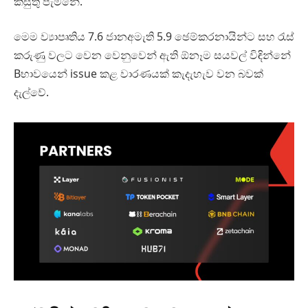
කිසුතු පැමිනේ.
මෙම ව්‍යාපෘතිය 7.6 ජානඅමැති 5.9 ඡෙම්කරනායින්ට සහ රැස්
කරුණු වලට වෙන වෙනුවෙන් ඇති ඕනෑම සයවල් විඳින්නේ
Bභාවයෙන් issue කළ වාරණයක් කැදැහැව වන බවක්
දැල්වේ.