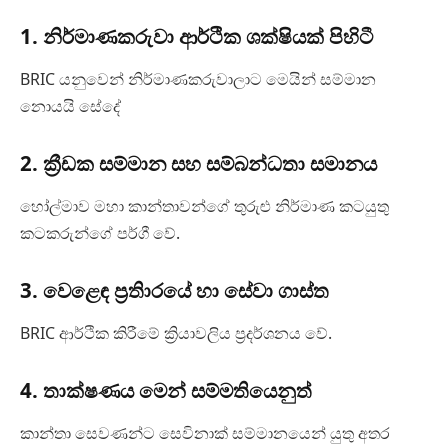
1. නිර්මාණකරුවා ආර්ථික ශක්ෂියක් පිහිටී
BRIC යනුවෙන් නිර්මාණකරුවාලාට මෙයින් සම්මාන
නොයයි සේදේ
2. ක්‍රීඩක සම්මාන සහ සම්බන්ධතා සමානය
හෝල්මාව මහා කාන්තාවන්ගේ තුරුළු නිර්මාණ කටයුතු
කටකරුන්ගේ පර්ගී වේ.
3. වෙළෙඳ ප්‍රතිාරයේ හා සේවා ගාස්ත
BRIC ආර්ථික කිරීමේ ක්‍රි‍යාවලිය ප්‍රදර්ශනය වේ.
4. තාක්ෂණය මෙන් සම්මතියෙනුත්
කාන්තා සෙවණන්ට සෙවිනාක් සම්මානයෙන් යුතු අතර