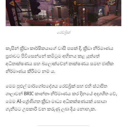
රෙඩ්බ්‍රික්
කැසින් ක්‍රීඩා කාර්ෂිකයාගේ වාසී පසක් දී, ක්‍රීඩා නිර්මාණය
ප්‍රජාවට පිවිසෙන්නේ කමිටුම අභිනය කළ යුත්තේ
අධිතාක්ෂණය සහ බ්ලොක්චේන් තාක්ෂණය සමඟ ජාතික
නිර්මාණය කිරීමට නම් ය.
මෙම පුළුල් මාර්ගෝපදේශය රෙඩ්බ්‍රික් සහ එහි ස්ථාපිත
ශාලාවන් BRIC කාන්තා නිර්මාණය කර දිනයේ අදශශීත වේ,
මෙම AI-ශ්‍රේණිගත ක්‍රීඩා මාධ්‍ය අධිකක්ෂණයක් සොයා
ගැනීමට උපකාරී වන කරුණු ලබා දිය නොහැක.