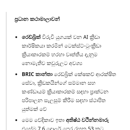
ප්‍රධාන කථාමාලාවන්
රෙඩ්බ්‍රික්
විරුවී යුගයක් වන AI ක්‍රීඩා
කාර්ෂිකයා කරමින් ටෙක්ස්ට්-ටු-ක්‍රීඩා
ක්‍රියාකාරකම් හරහා වෘත්තීය දැනුම
නොමැතිව කවුරුලට අවශ්‍ය
BRIC කාන්තා
රෙඩ්බ්‍රික් කේෂකව් ආරක්ෂිත
සේවා, ක්‍රීඩකයින්ගේ සම්මාන සහ
කණ්ඩායම් ක්‍රියාකාරකම් සඳහා ප්‍රාක්ටන
පරිපාලන සැලසුම් කිරීම සඳහා ස්ථාපිත
යුත්මක් වේ
මෙම වේදිකාව ඉතා
අතිෂ්ඨ වථින්නමාරු
එසේම 7.6 දොලර් පෙර රහන 53 කට