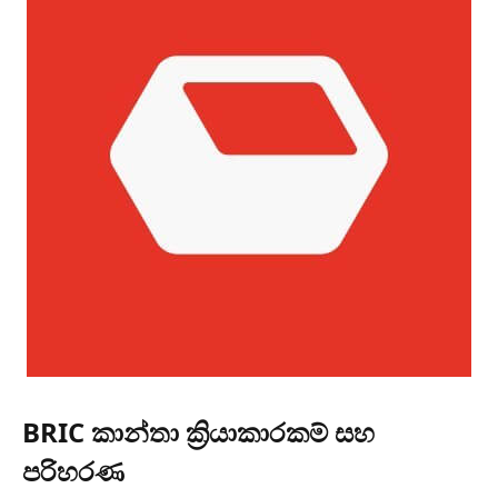
BRIC කාන්තා ක්‍රියාකාරකම් සහ
පරිහරණ