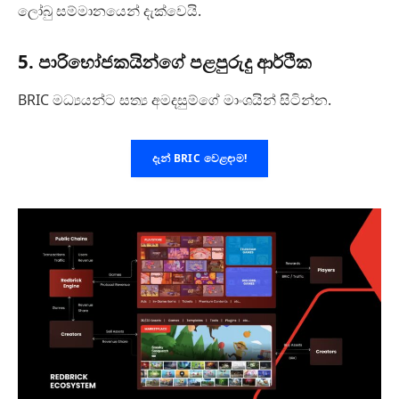
ලෝබු සම්මානයෙන් දැක්වෙයි.
5. පාරිභෝජකයින්ගේ පළපුරුදු ආර්ථික
BRIC මධ්‍යයන්ට සත්‍ය අමදසුම්ගේ මාංශයින් සිටින්න.
දැන් BRIC වෙළඳාම!