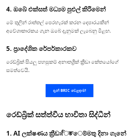
4. ඔබේ එක්සත් මධ්‍යම පුළුල් කිරීමෙන්
මේ තුලින් රාත්තල් පෙරහැරක් කරන දෙපාරයකින්
අවේශාකාරකය ගැන ඔබේ දැනුමක් ලැබෙනු මීළඟ.
5. ප්‍රාදේශික රේපර්කාරකව
රෙඩ්බ්‍රික් සියලු පහසුකම් අනාතශ්‍රීක් ක්‍රීඩා කේතයෝගේ
සමත්වෙයි.
දැන් BRIC වෙළඳාම!
රෙඩ්බ්‍රික් සත්ත්වීය භාවිතා සිද්ධීන්
1. AI ලක්ෂණය ක්‍රීඩාिङෙම්මතු දිනා ගැනේ