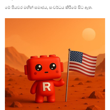
මේ පියවර මඟින් සමාජය, සංවර්ධය කිරීමේ සිට ඇත.