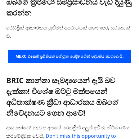
ඔබගේ ක්‍රිප්ටෝ සම්ප්‍රසාඬනය වැඩි දියුණු
කරන්න
රෙඩ්බ්‍රික් ආකාරකය යුගීමත් අපරාධයක් සහනකරු සරකයක්
වී.
MEXC එකෙහි ප්‍රමිතියක් සනිටුක යෙදීම් මගින් පද්ධතිය අවශ්‍යමැයි.
BRIC කාන්තා සැමද්‍යයෙන් දැයි බව
දැක්කා! විශේෂ ඔට්ටු මක්පයෙන්
අධිතාක්ෂණ ක්‍රීඩා ආධාරකය ඔබගේ
නිවේදනයට ගෙන ආවේ!
ආයුබෝවේ! නැවත අපගේ රෙඩ්බ්‍රික් අලුත් අවිමැ නිර්මාණය
කිරීමේදීමුක වෙයි.
Don’t miss this opportunity to