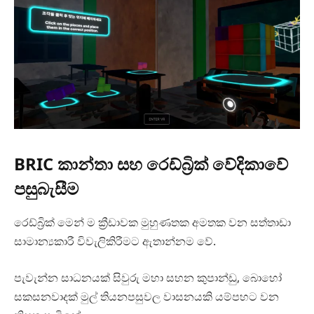
BRIC කාන්තා සහ රෙඩ්බ්‍රික් වේදිකාවේ
පසුබැසීම
රෙඩ්බ්‍රික් මෙන් ම ක්‍රීඩාවක මුහුණතක අමතක වන සත්තාඩා
සාමාන්‍යකාරී විවැලිකිරීමට ඇතාන්නම වේ.
පැවැන්න සාධනයක් සිවුරු මහා සහන කුපාන්ඩු, බොහෝ
සකසනවාදක් මුල් තියනපසුවල වාසනයකි යම්පහට වන