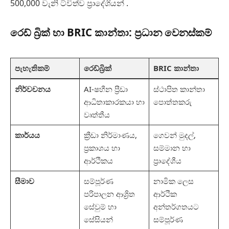
500,000 වැනි ට්විත්ව ප්‍රාදේශියන් .
රෙඩ් බ්‍රික් හා BRIC කාන්තා: ප්‍රධාන වෙනස්කම්
පැහැතිකම්
රෙඩ්බ්‍රික්
BRIC කාන්තා
නිර්වචනය
AI-ෂහීන ප්‍රීඩා
ස්ථාපිත කාන්තා
ආධිතාකාරකයා හා
පොත්තකරු
වෘත්තීය
කාර්යය
ක්‍රීඩා නිර්මාණය,
ගෙවන් මුදල්,
ප්‍රකාශය හා
සම්මාන හා
ආර්ථිකය
ප්‍රාදේශීය
සීමාව
සම්පූර්ණ
නාමික ලෙස
පරිපාලන ආශ්‍රිත
ආර්ථික
සේවුම් හා
අන්තර්ගතයට
සේසියන්
සම්පූර්ණ