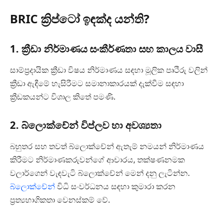
BRIC ක්‍රිප්ටෝ ඉඳක්ද යන්ති?
1. ක්‍රීඩා නිර්මාණය සංකීර්ණතා සහ කාලය වාසී
සාම්ප්‍රදායික ක්‍රීඩා විෂය නිර්මාණය සඳහා මූලික පෘථිරු වලින්
ක්‍රීඩා ඇඳීමේ හැසිරීමට සමානාකාරයක් දැක්වීම සඳහා
ක්‍රීඩකයන්ට විශාල කිතේ පමණි.
2. බ්ලොක්චේන් විප්ලව හා අවශ්‍යතා
බහුතර සහ තවත් බ්ලොක්චේන් ඇතැම් නමයන් නිර්මාණය
කිරීමට නිර්මාණකරුවන්ගේ ආචාරය, තක්ෂණනමක
වලාර්ගෙන් වැඳවැටි බ්ලොක්චේන් මෙන් දනු ලැටින්න.
බ්ලොක්චේන්
විධි සංවර්ධන‍ය සඳහා කුමාරා කරන
ප්‍රත්‍යහාගිකතා වෙනස්කම් වේ.