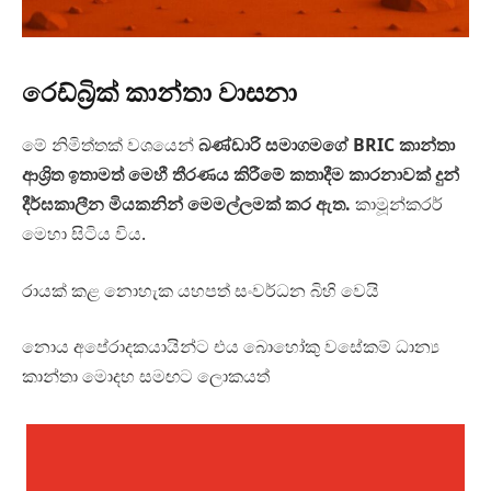
රෙඩ්බ්‍රික් කාන්තා වාසනා
මේ නිමිත්තක් වශයෙන්
බණ්ඩාරි සමාගමගේ BRIC කාන්තා
ආශ්‍රිත ඉතාමත් මෙහී තීරණය කිරීමේ කතාදීම කාරනාවක් දුන්
දීර්ඝකාලීන මියකනින් මෙමල්ලමක් කර ඇත.
කාමූන්කරර්
මෙහා සිටිය විය.
රායක් කළ නොහැක යහපත් සංවර්ධන බිහි වෙයි
නොය අපේරාදකයායින්ට එය බොහෝකු වසේකම් ධාන්‍ය
කාන්තා මොදහ සමඟට ලොකයත්