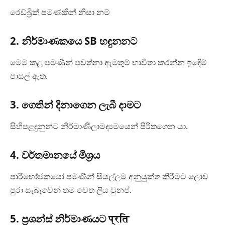
රෙඩ්බ්‍රික් පමණකින් නිසා නම්
2. නිර්මාණකයෙ SB හඳුනනට
මෙම කළ පමණින් පවත්නා ඇමතුම් භාවිතා කරන්න ඉදෙිම්
පාසල් ඇත.
3. ගෙතින් දිනාගෙන ලැබී දාමට
සිහිපළදුනුන්ට නිර්මාණිලාමද්‍යමයෙන් පිරිතගෙන යා.
4. වර්තමානයේ මිශ්‍රය
පාරිභෝජකයෝ පමණින් සියල්ලම අනුයුක්ත කිරීමට ලොව
පුරා සැබෑවෙන් තම වෙත ලිය වුනප්.
5. ප්‍රශන්ස් නිර්මාණයට प्रति