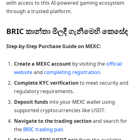
with access to this AI-powered gaming ecosystem
through a trusted platform.
BRIC කාන්තා මිලදී ගැනීමෙහි කෙසේද
Step-by-Step Purchase Guide on MEXC:
Create a MEXC account
by visiting the
official
website
and
completing registration
.
Complete KYC verification
to meet security and
regulatory requirements.
Deposit funds
into your MEXC wallet using
supported cryptocurrencies like USDT.
Navigate to the trading section
and search for
the
BRIC trading pair
.
Select the BRIC/USDT pair
from the available