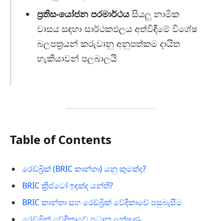
ප්‍රතිසංයෝජන පරමාර්ථය
සියලු නාමික
වාසය සඳහා සාර්ථකඵලය අත්විඳීමේ විශේෂ
බලපත්‍රයන් කරුවානු අනුපත්කම දායිත
හැකියාවන් පලබාලයි
Table of Contents
රෙඩ්බ්‍රික් (BRIC කාන්තා) යනු කුමක්ද?
BRIC ක්‍රිප්ටෝ ඉඳක්ද යන්ති?
BRIC කාන්තා සහ රෙඩ්බ්‍රික් වේදිකාවේ පසුබැසීම
රෙඩ්බ්‍රික් වේදිකාවේ ප්‍රධාන ලක්ෂණ