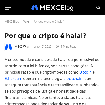
MEXC Blog
Wiki
Por que o cripto é halal?
-
-
Por que o cripto é halal?
MEXC Wiki
Julho 17, 2025
4 Mins Read
A criptomoeda é considerada halal, ou permissível de
acordo com a lei islâmica, sob certas condições. A
principal razão é que criptomoedas como
Bitcoin
e
Ethereum
operam na tecnologia
blockchain
, que
assegura transparência e rastreabilidade, alinhando-
se aos princípios de justiça e honestidade das
finanças islâmicas. No entanto, o status halal das
criptomoedas pode depender de seu uso e da