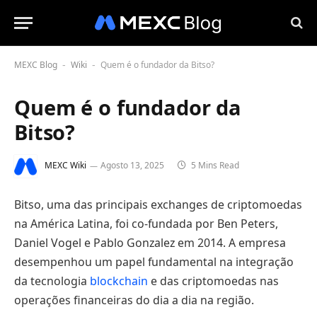
MEXC Blog
Wiki
Quem é o fundador da Bitso?
-
-
Quem é o fundador da
Bitso?
MEXC Wiki
Agosto 13, 2025
5 Mins Read
Bitso, uma das principais exchanges de criptomoedas
na América Latina, foi co-fundada por Ben Peters,
Daniel Vogel e Pablo Gonzalez em 2014. A empresa
desempenhou um papel fundamental na integração
da tecnologia
blockchain
e das criptomoedas nas
operações financeiras do dia a dia na região.