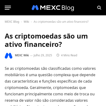
MEXC Blog
Wiki
As criptomoedas são um ativo financeiro?
-
-
As criptomoedas são um
ativo financeiro?
MEXC Wiki
Julho 29, 2025
4 Mins Read
Se as criptomoedas são classificadas como valores
mobiliários é uma questão complexa que depende
das características e funções específicas de cada
criptomoeda. Geralmente, criptomoedas que
funcionam principalmente como meio de troca ou
reserva de valor não são consideradas valores