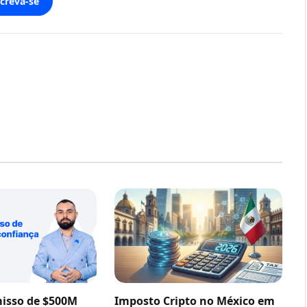
screva-se
sso de $500M
Imposto Cripto no México em