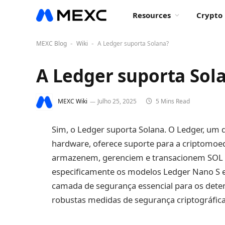
Resources
Crypto 
MEXC Blog
Wiki
A Ledger suporta Solana?
-
-
A Ledger suporta Sol
MEXC Wiki
Julho 25, 2025
5 Mins Read
Sim, o Ledger suporta Solana. O Ledger, um d
hardware, oferece suporte para a criptomoed
armazenem, gerenciem e transacionem SOL d
especificamente os modelos Ledger Nano S e
camada de segurança essencial para os deten
robustas medidas de segurança criptográfica