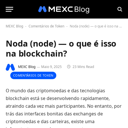
MEXC Blog
Comentários de Token
Noda (node) — o que é isso na blockchain?
-
-
Noda (node) — o que é isso
na blockchain?
MEXC Blog
Maio 9, 2025
23 Mins Read
COMENTÁRIOS DE TOKEN
O mundo das criptomoedas e das tecnologias
blockchain está se desenvolvendo rapidamente,
atraindo cada vez mais participantes. No entanto, por
trás das interfaces bonitas das exchanges de
criptomoedas e das carteiras, existe uma