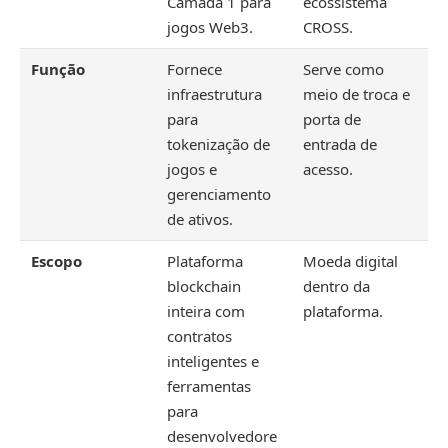
Camada 1 para
ecossistema
jogos Web3.
CROSS.
Função
Fornece
Serve como
infraestrutura
meio de troca e
para
porta de
tokenização de
entrada de
jogos e
acesso.
gerenciamento
de ativos.
Escopo
Plataforma
Moeda digital
blockchain
dentro da
inteira com
plataforma.
contratos
inteligentes e
ferramentas
para
desenvolvedore