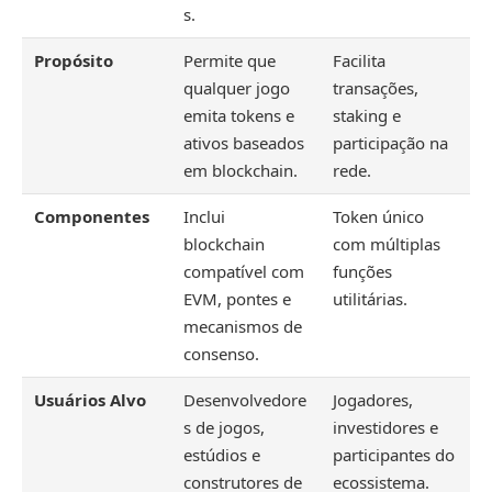
s.
Propósito
Permite que
Facilita
qualquer jogo
transações,
emita tokens e
staking e
ativos baseados
participação na
em blockchain.
rede.
Componentes
Inclui
Token único
blockchain
com múltiplas
compatível com
funções
EVM, pontes e
utilitárias.
mecanismos de
consenso.
Usuários Alvo
Desenvolvedore
Jogadores,
s de jogos,
investidores e
estúdios e
participantes do
construtores de
ecossistema.