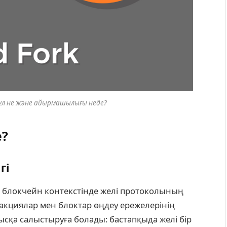
ұл не және айырмашылығы неде?
е?
гі
 блокчейн контекстінде желі протоколының
нзакциялар мен блоктар өңдеу ережелерінің
ысқа салыстыруға болады: бастапқыда желі бір