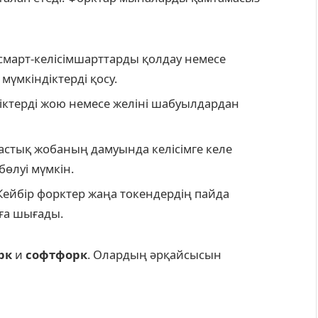
 смарт-келісімшарттарды қолдау немесе
үмкіндіктерді қосу.
ліктерді жою немесе желіні шабуылдардан
дастық жобаның дамуында келісімге келе
 бөлуі мүмкін.
 Кейбір форктер жаңа токендердің пайда
аға шығады.
рк
и
софтфорк
. Олардың әрқайсысын