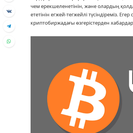
чем ерекшеленетінін, және олардың қолд
ететінін егжей-тегжейлі түсіндіреміз. Егер 
криптобиржадағы өзгерістерден хабардар