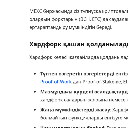
MEXC биржасында сіз түпнұсқа криптовалю
олардың форктарын (BCH, ETC) да саудала
әртараптандыру мүмкіндігін береді.
Хардфорк қашан қолданылад
Хардфорк келесі жағдайларда қолданыла
Түптен өзгеретін өзгерістерді енгіз
Proof-of-Work
дан Proof-of-Stake-ке, E
Мазмұндағы күрделі осалдықтард
хардфорк салдарын жоюына немесе қау
Жаңа мүмкіндіктерді жасау
: Хардф
болмайтын функцияларды енгізуге мү
Қауымдастықтың бөлінуі
: Егер қ