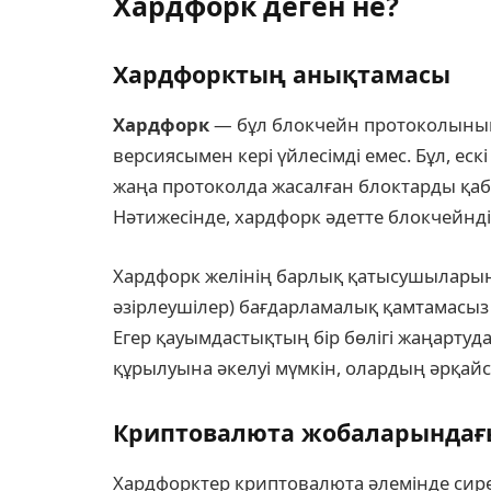
Хардфорк деген не?
Хардфорктың анықтамасы
Хардфорк
— бұл блокчейн протоколының 
версиясымен кері үйлесімді емес. Бұл, еск
жаңа протоколда жасалған блоктарды қабы
Нәтижесінде, хардфорк әдетте блокчейнді е
Хардфорк желінің барлық қатысушылары
әзірлеушілер) бағдарламалық қамтамасыз 
Егер қауымдастықтың бір бөлігі жаңартудан
құрылуына әкелуі мүмкін, олардың әрқай
Криптовалюта жобаларындағ
Хардфорктер криптовалюта әлемінде сирек