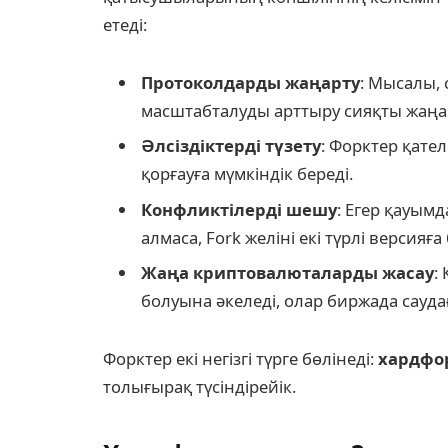
етеді:
Протоколдарды жаңарту
: Мысалы,
масштабталуды арттыру сияқты жаңа м
Әлсіздіктерді түзету
: Форктер қате
қорғауға мүмкіндік береді.
Конфликтілерді шешу
: Егер қауым
алмаса, Fork желіні екі түрлі версияға
Жаңа криптовалюталарды жасау
:
болуына әкеледі, олар биржада сауд
Форктер екі негізгі түрге бөлінеді:
хардфо
толығырақ түсіндірейік.