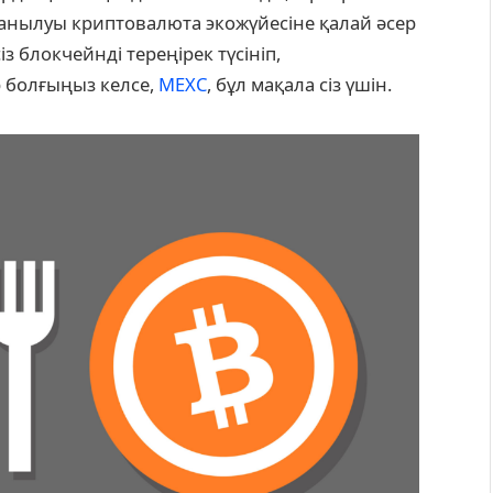
анылуы криптовалюта экожүйесіне қалай әсер
сіз блокчейнді тереңірек түсініп,
 болғыңыз келсе,
MEXC
, бұл мақала сіз үшін.