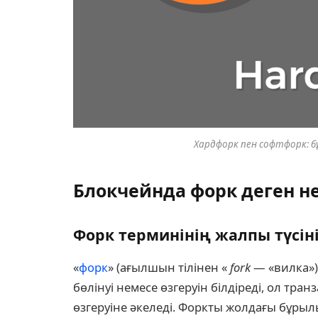
Хардфорк пен софтфорк: б
Блокчейнда форк деген н
Форк терминінің жалпы түсіні
«
форк
» (ағылшын тілінен «
fork
— «вилка»)
бөлінуі немесе өзгеруін білдіреді, ол тра
өзгеруіне әкеледі. Форкты жолдағы бұрыл