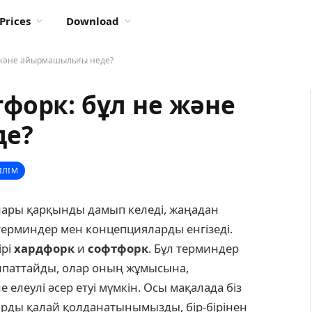
Prices
Download
е және айырмашылығы неде?
форк: бұл не және
де?
ІЛІМ
ары қарқынды дамып келеді, жаңадан
терминдер мен концепцияларды енгізеді.
ірі
хардфорк
и
софтфорк
. Бұл терминдер
ипаттайды, олар оның жұмысына,
елеулі әсер етуі мүмкін. Осы мақалада біз
арды қалай қолданатынымызды, бір-бірінен