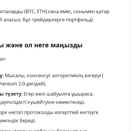
таларды (BTC, ETH) ғана емес, сонымен қатар
й аласыз, бұл трейдерлерге портфельді
ы және ол неге маңызды
ды:
у
: Мысалы, консенсус алгоритмінің өзгеруі (
thereum 2.0-дегідей).
ы түзету
: Егер желі шабуылға ұшыраса,
іпсіздікті күшейтуіне көмектеседі.
орк негізгі протоколды өзгертпей енгізуге
мкіндік береді.
атысушылардың жобаның болашағына