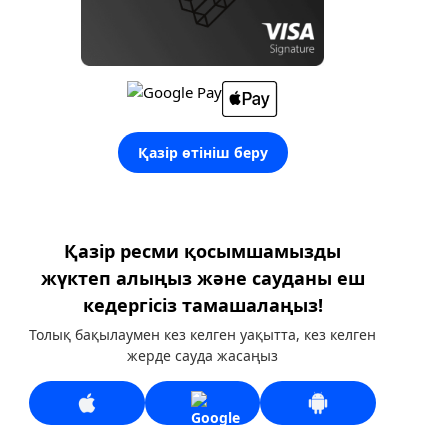
Қазір өтініш беру
Қазір ресми қосымшамызды
жүктеп алыңыз және сауданы еш
кедергісіз тамашалаңыз!
Толық бақылаумен кез келген уақытта, кез келген
жерде сауда жасаңыз