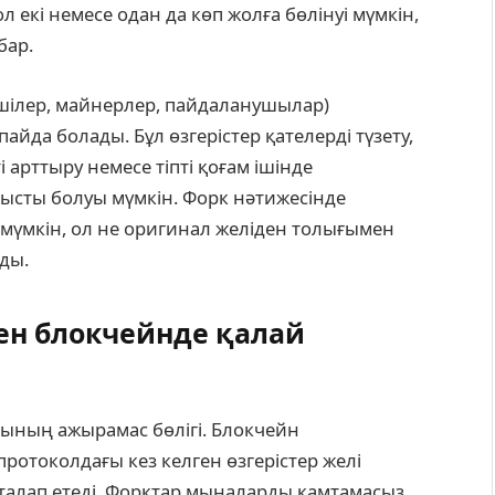
 ол екі немесе одан да көп жолға бөлінуі мүмкін,
бар.
шілер, майнерлер, пайдаланушылар)
айда болады. Бұл өзгерістер қателерді түзету,
 арттыру немесе тіпті қоғам ішінде
ысты болуы мүмкін. Форк нәтижесінде
мүмкін, ол не оригинал желіден толығымен
ады.
ен блокчейнде қалай
ының ажырамас бөлігі. Блокчейн
отоколдағы кез келген өзгерістер желі
 талап етеді. Форктар мыналарды қамтамасыз