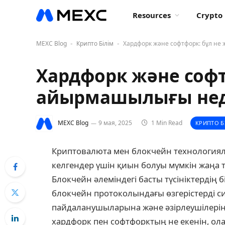
Resources
Crypto 
MEXC Blog
Крипто Білім
Хардфорк және софтфорк: бұл н
-
-
Хардфорк және софт
айырмашылығы не
MEXC Blog
9 мая, 2025
1 Min Read
КРИПТО Б
Криптовалюта мен блокчейн технологиял
келгендер үшін қиын болуы мүмкін жаңа 
Блокчейн әлеміндегі басты түсініктердің б
блокчейн протоколындағы өзгерістерді с
пайдаланушыларына және әзірлеушілеріне 
хардфорк пен софтфорктың не екенін, ол