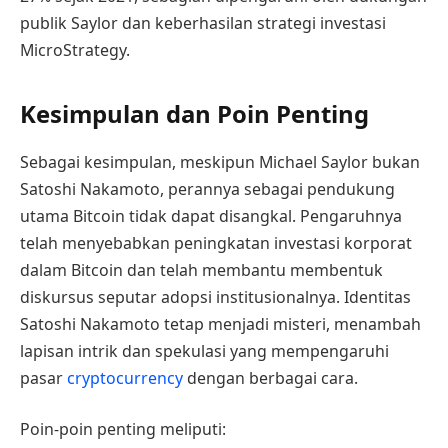
publik Saylor dan keberhasilan strategi investasi
MicroStrategy.
Kesimpulan dan Poin Penting
Sebagai kesimpulan, meskipun Michael Saylor bukan
Satoshi Nakamoto, perannya sebagai pendukung
utama Bitcoin tidak dapat disangkal. Pengaruhnya
telah menyebabkan peningkatan investasi korporat
dalam Bitcoin dan telah membantu membentuk
diskursus seputar adopsi institusionalnya. Identitas
Satoshi Nakamoto tetap menjadi misteri, menambah
lapisan intrik dan spekulasi yang mempengaruhi
pasar
cryptocurrency
dengan berbagai cara.
Poin-poin penting meliputi: