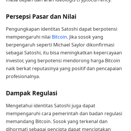
Persepsi Pasar dan Nilai
Pengungkapan identitas Satoshi dapat berpotensi
mempengaruhi nilai
Bitcoin
. Jika sosok yang
berpengaruh seperti Michael Saylor dikonfirmasi
sebagai Satoshi, itu bisa meningkatkan kepercayaan
investor, yang berpotensi mendorong harga Bitcoin
naik berkat reputasinya yang positif dan pencapaian
profesionalnya.
Dampak Regulasi
Mengetahui identitas Satoshi juga dapat
mempengaruhi cara pemerintah dan badan regulasi
memandang Bitcoin. Sosok yang terkenal dan
dihormati sebagai pencipta dapat menciptakan