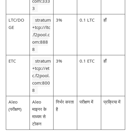
com:333
3
LTC/DO
stratum
3%
0.1 LTC
हाँ
GE
+tcp://ltc
.f2pool.c
om:888
8
ETC
stratum
3%
0.1 ETC
हाँ
+tcp://et
c.f2pool.
com:800
8
Aleo
Aleo
निर्भर करता
परीक्षण में
प्रक्रिया में
(परीक्षण)
माइनर के
है
माध्यम से
टोकन