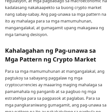
regulasyon, at mga pagbabago sa macroeconomic na
kadalasang nakakaapekto sa buong crypto market
nang sabay-sabay. Ang pag-unawa sa mga pattern na
ito ay mahalaga para sa mga mamumuhunan,
mangangalakal, at gumagamit upang makagawa ng
mga tamang desisyon.
Kahalagahan ng Pag-unawa sa
Mga Pattern ng Crypto Market
Para sa mga mamumuhunan at mangangalakal, ang
pagtukoy sa sabayang paggalaw ng mga
cryptocurrencies ay maaaring maging mahalaga sa
pamamahala ng panganib at sa pagbuo ng mga
estratehiya para sa pagpasok at paglabas. Para sa
mga pangkaraniwang gumagamit, ang pag-unawa sa
mga pattern na ito ay nakakatulong sa paghula ng