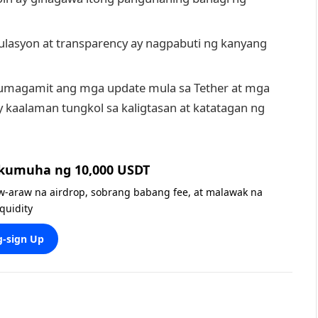
lasyon at transparency ay nagpabuti ng kanyang
umagamit ang mga update mula sa Tether at mga
 kaalaman tungkol sa kaligtasan at katatagan ng
 kumuha ng 10,000 USDT
w-araw na airdrop, sobrang babang fee, at malawak na
iquidity
-sign Up