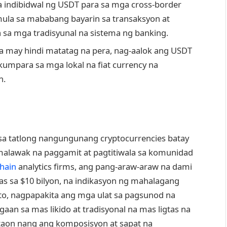
ndibidwal ng USDT para sa mga cross-border
ula sa mababang bayarin sa transaksyon at
 sa mga tradisyunal na sistema ng banking.
a may hindi matatag na pera, nag-aalok ang USDT
umpara sa mga lokal na fiat currency na
n.
 sa tatlong nangungunang cryptocurrencies batay
 malawak na paggamit at pagtitiwala sa komunidad
hain
analytics firms, ang pang-araw-araw na dami
s sa $10 bilyon, na indikasyon ng mahalagang
dito, nagpapakita ang mga ulat sa pagsunod na
aan sa mas likido at tradisyonal na mas ligtas na
aon nang ang komposisyon at sapat na