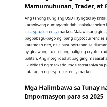
Mamumuhunan, Trader, at
Ang tanong kung ang USDT ay ligtas ay krit
karaniwang gumagamit dahil nakakaapekto i
sa
cryptocurrency
market. Malawakang gina
pagbabagu-bago ng ibang cryptocurrencies a
katatagan nito, na sinusuportahan sa diumano
ay ginawang ito na isang haligi ng crypto tra
palitan. Ang integridad at pagiging maaasa
likwididad ng merkado, mga estratehiya sa 
katatagan ng cryptocurrency market.
Mga Halimbawa sa Tunay n
Impormasyon para sa 2025