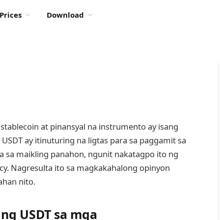
Prices
Download
 stablecoin at pinansyal na instrumento ay isang
USDT ay itinuturing na ligtas para sa paggamit sa
a sa maikling panahon, ngunit nakatagpo ito ng
ncy. Nagresulta ito sa magkakahalong opinyon
han nito.
 ng USDT sa mga