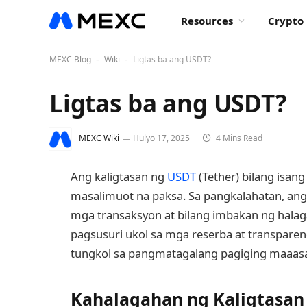
Resources
Crypto 
MEXC Blog
Wiki
Ligtas ba ang USDT?
-
-
Ligtas ba ang USDT?
MEXC Wiki
Hulyo 17, 2025
4 Mins Read
Ang kaligtasan ng
USDT
(Tether) bilang isang
masalimuot na paksa. Sa pangkalahatan, ang 
mga transaksyon at bilang imbakan ng halag
pagsusuri ukol sa mga reserba at transpare
tungkol sa pangmatagalang pagiging maaasa
Kahalagahan ng Kaligtasan