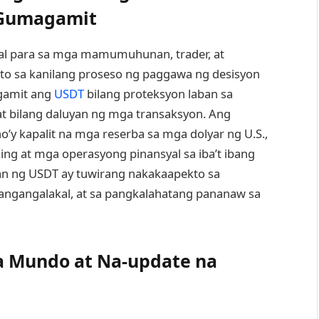
 Gumagamit
ikal para sa mga mamumuhunan, trader, at
to sa kanilang proseso ng paggawa ng desisyon
gamit ang
USDT
bilang proteksyon laban sa
t bilang daluyan ng mga transaksyon. Ang
’y kapalit na mga reserba sa mga dolyar ng U.S.,
ding at mga operasyong pinansyal sa iba’t ibang
han ng USDT ay tuwirang nakakaapekto sa
pangangalakal, at sa pangkalahatang pananaw sa
a Mundo at Na-update na