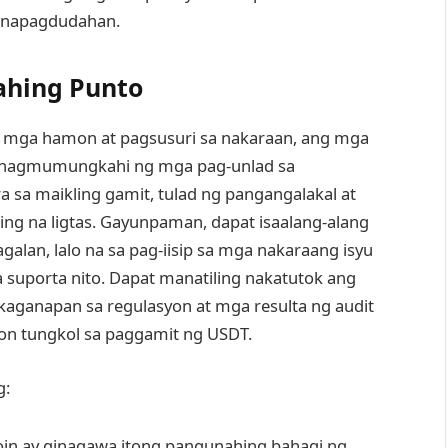
 napagdudahan.
ahing Punto
 mga hamon at pagsusuri sa nakaraan, ang mga
y nagmumungkahi ng mga pag-unlad sa
 sa maikling gamit, tulad ng pangangalakal at
ing na ligtas. Gayunpaman, dapat isaalang-alang
lan, lalo na sa pag-iisip sa mga nakaraang isyu
a suporta nito. Dapat manatiling nakatutok ang
anapan sa regulasyon at mga resulta ng audit
n tungkol sa paggamit ng USDT.
g:
coin ay ginagawa itong pangunahing bahagi ng