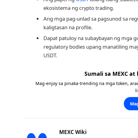
ekosistema ng crypto trading.
Ang mga pag-unlad sa pagsunod sa regu
kaligtasan na profile.
Dapat patuloy na subaybayan ng mga g
regulatory bodies upang manatiling may
USDT.
Sumali sa MEXC at
Mag-enjoy sa pinaka-trending na mga token, ara
l
Mag
MEXC Wiki