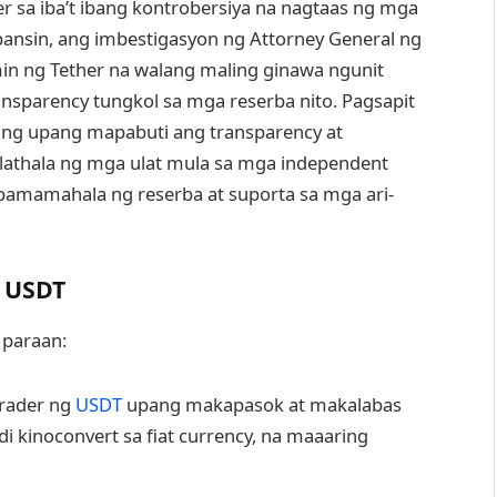
er sa iba’t ibang kontrobersiya na nagtaas ng mga
-pansin, ang imbestigasyon ng Attorney General ng
in ng Tether na walang maling ginawa ngunit
sparency tungkol sa mga reserba nito. Pagsapit
ng upang mapabuti ang transparency at
alathala ng mga ulat mula sa mga independent
 pamamahala ng reserba at suporta sa mga ari-
g USDT
 paraan:
rader ng
USDT
upang makapasok at makalabas
i kinoconvert sa fiat currency, na maaaring