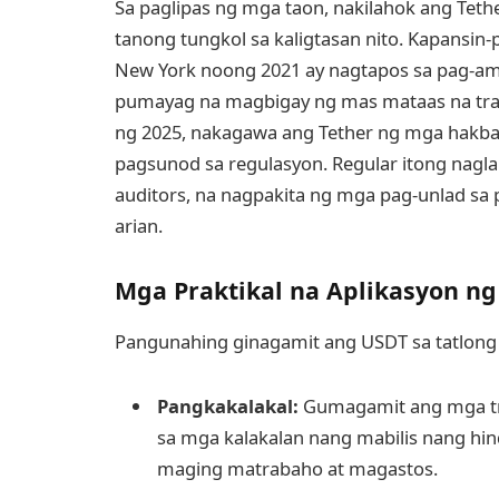
Sa paglipas ng mga taon, nakilahok ang Teth
tanong tungkol sa kaligtasan nito. Kapansin
New York noong 2021 ay nagtapos sa pag-am
pumayag na magbigay ng mas mataas na tran
ng 2025, nakagawa ang Tether ng mga hakba
pagsunod sa regulasyon. Regular itong nagl
auditors, na nagpakita ng mga pag-unlad sa
arian.
Mga Praktikal na Aplikasyon n
Pangunahing ginagamit ang USDT sa tatlong
Pangkakalakal:
Gumagamit ang mga t
sa mga kalakalan nang mabilis nang hind
maging matrabaho at magastos.