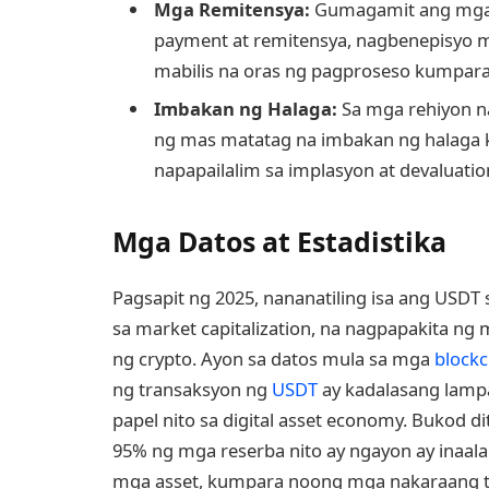
Mga Remitensya:
Gumagamit ang mga i
payment at remitensya, nagbenepisyo m
mabilis na oras ng pagproseso kumpara
Imbakan ng Halaga:
Sa mga rehiyon n
ng mas matatag na imbakan ng halaga k
napapailalim sa implasyon at devaluatio
Mga Datos at Estadistika
Pagsapit ng 2025, nananatiling isa ang USDT
sa market capitalization, na nagpapakita ng
ng crypto. Ayon sa datos mula sa mga
blockc
ng transaksyon ng
USDT
ay kadalasang lampa
papel nito sa digital asset economy. Bukod 
95% ng mga reserba nito ay ngayon ay inaalag
mga asset, kumpara noong mga nakaraang t