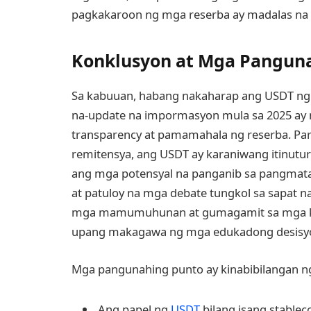
pagkakaroon ng mga reserba ay madalas na
Konklusyon at Mga Pangun
Sa kabuuan, habang nakaharap ang USDT ng
na-update na impormasyon mula sa 2025 a
transparency at pamamahala ng reserba. Para
remitensya, ang USDT ay karaniwang itinutur
ang mga potensyal na panganib sa pangmataga
at patuloy na mga debate tungkol sa sapat n
mga mamumuhunan at gumagamit sa mga kag
upang makagawa ng mga edukadong desisyo
Mga pangunahing punto ay kinabibilangan n
Ang papel ng
USDT
bilang isang stable