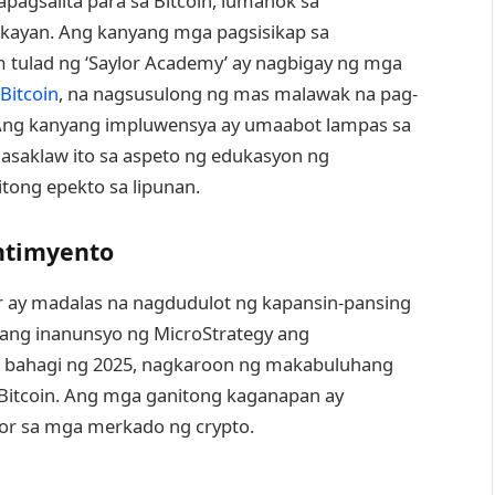
gapagsalita para sa Bitcoin, lumahok sa
akayan. Ang kanyang mga pagsisikap sa
tulad ng ‘Saylor Academy’ ay nagbigay ng mga
Bitcoin
, na nagsusulong ng mas malawak na pag-
 Ang kanyang impluwensya ay umaabot lampas sa
saklaw ito sa aspeto ng edukasyon ng
itong epekto sa lipunan.
ntimyento
r ay madalas na nagdudulot ng kapansin-pansing
nang inanunsyo ng MicroStrategy ang
g bahagi ng 2025, nagkaroon ng makabuluhang
Bitcoin. Ang mga ganitong kaganapan ay
lor sa mga merkado ng crypto.