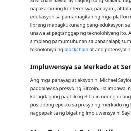
Si Michael Saylor ay naging isang kilalang ta
napakaraming konferensya, panayam, at tal
edukasyon sa pamamagitan ng mga platform 
libreng mapagkukunang pang-edukasyon sa
unawa at pagtanggap ng teknolohiyang ito.
simpleng pamumuhunan sa pananalapi; suma
teknolohiya ng
blockchain
at ang potensyal n
Impluwensya sa Merkado at Se
Ang mga pahayag at aksyon ni Michael Saylo
paggalaw sa presyo ng Bitcoin. Halimbawa, 
karagdagang pagbili ng Bitcoin noong unan
positibong epekto sa presyo ng merkado ng 
nagpapakita ng bigat ng impluwensya ni Say