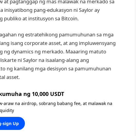
aw at pagtanggap ng mas malawak na merkado sa
 inisyatibong pang-edukasyon ni Saylor ay
ubliko at institusyon sa Bitcoin.
alagahan ng estratehikong pamumuhunan sa mga
lang isang corporate asset, at ang impluwensyang
bog ng dynamics ng merkado. Maaaring matuto
arte ni Saylor na isaalang-alang ang
ekto ng kanilang mga desisyon sa pamumuhunan
al asset.
 kumuha ng 10,000 USDT
w-araw na airdrop, sobrang babang fee, at malawak na
iquidity
-sign Up