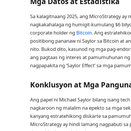
Mga Datos at Estadistika
Sa kalagitnaang 2025, ang MicroStrategy ay 
nagkakahalaga ng humigit-kumulang $6 bilyo
corporate holder ng
Bitcoin
. Ang estratehik
positibong pananaw ni Saylor sa Bitcoin at 
nito. Bukod dito, kasunod ng mga pag-endorso
ang pagtaas ng interes at pamumuhunan ng m
nagpapakita ng ‘Saylor Effect’ sa mga pamu
Konklusyon at Mga Panguna
Ang papel ni Michael Saylor bilang isang tec
nagkaroon ng malalim na epekto sa mga sekt
kanyang estratehikong diskarte sa pamumuh
MicroStrategy ay hindi lamang nagpabuti sa 