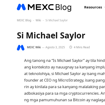
Resources
MEXC Blog
Wiki
Si Michael Saylor
-
-
Si Michael Saylor
MEXC Wiki
Agosto 3, 2025
4 Mins Read
Ang tanong na “Is Michael Saylor” ay tila h
ang konteksto ay nauugnay sa kanyang impl
at teknolohiya, si Michael Saylor ay isang m
founder at CEO ng MicroStrategy, isang pang
rin ay kinilala para sa kanyang malalaking
adbokasiya para sa mga cryptocurrencies. A
ng mga pamumuhunan sa Bitcoin ay naglagay