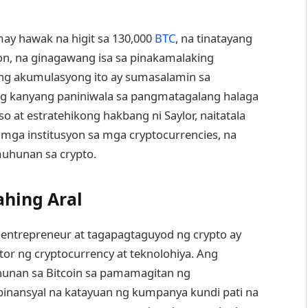
may hawak na higit sa 130,000
BTC
, na tinatayang
n, na ginagawang isa sa pinakamalaking
ong akumulasyong ito ay sumasalamin sa
ang kanyang paniniwala sa pangmatagalang halaga
 at estratehikong hakbang ni Saylor, naitatala
ga institusyon sa mga cryptocurrencies, na
muhunan sa crypto.
hing Aral
h entrepreneur at tagapagtaguyod ng crypto ay
or ng cryptocurrency at teknolohiya. Ang
unan sa Bitcoin sa pamamagitan ng
pinansyal na katayuan ng kumpanya kundi pati na