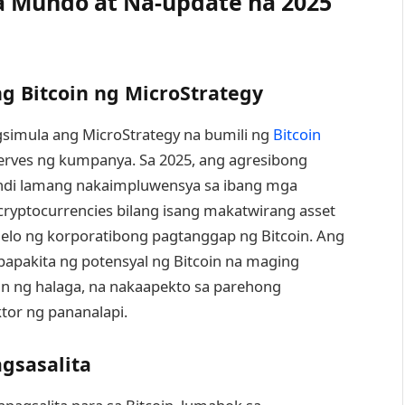
 Mundo at Na-update na 2025
 Bitcoin ng MicroStrategy
gsimula ang MicroStrategy na bumili ng
Bitcoin
erves ng kumpanya. Sa 2025, ang agresibong
 hindi lamang nakaimpluwensya sa ibang mga
ryptocurrencies bilang isang makatwirang asset
delo ng korporatibong pagtanggap ng Bitcoin. Ang
papakita ng potensyal ng Bitcoin na maging
kan ng halaga, na nakaapekto sa parehong
tor ng pananalapi.
gsasalita