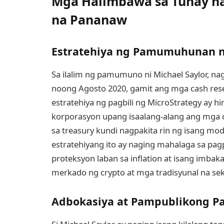
Mga Halimbawa sa Tunay na
na Pananaw
Estratehiya ng Pamumuhunan ng
Sa ilalim ng pamumuno ni Michael Saylor, na
noong Agosto 2020, gamit ang mga cash res
estratehiya ng pagbili ng MicroStrategy ay
korporasyon upang isaalang-alang ang mga c
sa treasury kundi nagpakita rin ng isang mo
estratehiyang ito ay naging mahalaga sa pag
proteksyon laban sa inflation at isang imba
merkado ng crypto at mga tradisyunal na sek
Adbokasiya at Pampublikong Pa