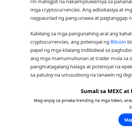
rin mahigpit na nakaimpluwensya sa panan
mga cryptocurrencies. Ang adbokasiya at mga
nagpaunlad ng pang-unawa at pagtanggap ng p
Kabilang sa mga pangunahing aral ang kah
cryptocurrencies, ang potensyal ng
Bitcoin
bi
papel ng mga kilalang indibidwal sa paghu
ang mga mamumuhunan at trader mula sa disk
pangmatagalang halaga at potensyal na ep
sa patuloy na umuusbong na tanawin ng digit
Sumali sa MEXC at
Mag-enjoy sa pinaka-trending na mga token, ara
l
Mag