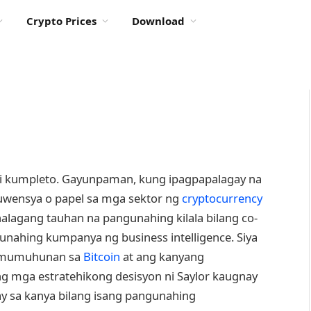
Crypto Prices
Download
indi kumpleto. Gayunpaman, kung ipagpapalagay na
uwensya o papel sa mga sektor ng
cryptocurrency
ahalagang tauhan na pangunahing kilala bilang co-
unahing kumpanya ng business intelligence. Siya
 pamumuhunan sa
Bitcoin
at ang kanyang
ng mga estratehikong desisyon ni Saylor kaugnay
 sa kanya bilang isang pangunahing