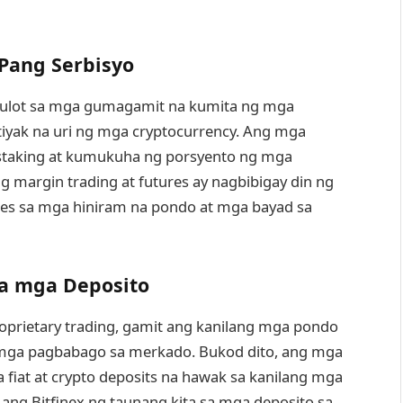
 Pang Serbisyo
tulot sa mga gumagamit na kumita ng mga
iyak na uri ng mga cryptocurrency. Ang mga
 staking at kumukuha ng porsyento ng mga
g margin trading at futures ay nagbibigay din ng
es sa mga hiniram na pondo at mga bayad sa
sa mga Deposito
oprietary trading, gamit ang kanilang mga pondo
 mga pagbabago sa merkado. Bukod dito, ang mga
 fiat at crypto deposits na hawak sa kanilang mga
ang Bitfinex ng taunang kita sa mga deposito sa