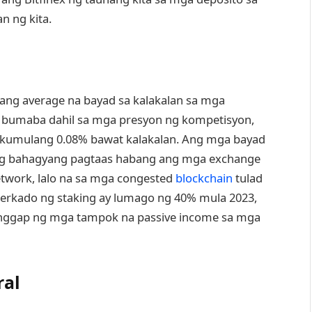
n ng kita.
, ang average na bayad sa kalakalan sa mga
 bumaba dahil sa mga presyon ng kompetisyon,
-kumulang 0.08% bawat kalakalan. Ang mga bayad
 ng bahagyang pagtaas habang ang mga exchange
etwork, lalo na sa mga congested
blockchain
tulad
merkado ng staking ay lumago ng 40% mula 2023,
nggap ng mga tampok na passive income sa mga
ral