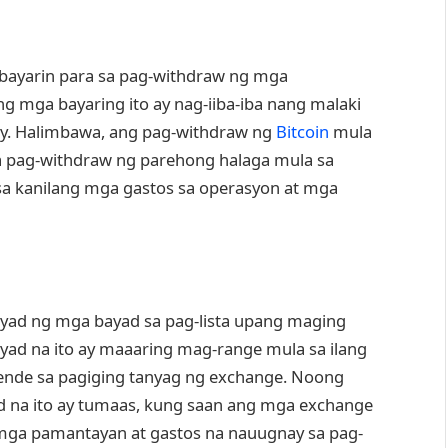
 bayarin para sa pag-withdraw ng mga
g mga bayaring ito ay nag-iiba-iba nang malaki
cy. Halimbawa, ang pag-withdraw ng
Bitcoin
mula
a pag-withdraw ng parehong halaga mula sa
sa kanilang mga gastos sa operasyon at mga
yad ng mga bayad sa pag-lista upang maging
yad na ito ay maaaring mag-range mula sa ilang
pende sa pagiging tanyag ng exchange. Noong
d na ito ay tumaas, kung saan ang mga exchange
 mga pamantayan at gastos na nauugnay sa pag-