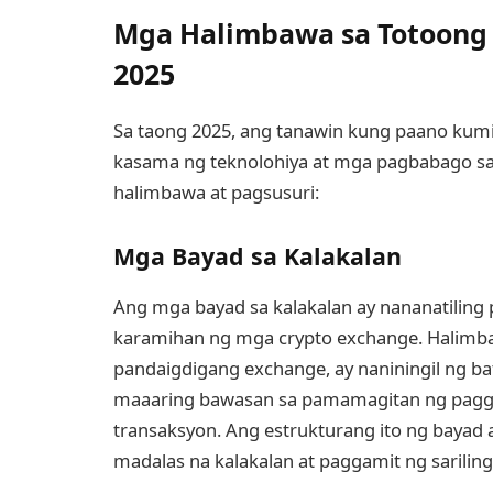
Mga Halimbawa sa Totoong 
2025
Sa taong 2025, ang tanawin kung paano kum
kasama ng teknolohiya at mga pagbabago sa r
halimbawa at pagsusuri:
Mga Bayad sa Kalakalan
Ang mga bayad sa kalakalan ay nananatiling
karamihan ng mga crypto exchange. Halimba
pandaigdigang exchange, ay naniningil ng ba
maaaring bawasan sa pamamagitan ng paggam
transaksyon. Ang estrukturang ito ng bayad 
madalas na kalakalan at paggamit ng sariling