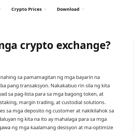
Crypto Prices
Download
mga crypto exchange?
unahing sa pamamagitan ng mga bayarin na
 iba pang transaksyon. Nakakabuo rin sila ng kita
d sa pag-lista para sa mga bagong token, at
taking, margin trading, at custodial solutions.
es sa mga deposito ng customer at nakikilahok sa
aluyan ng kita na ito ay mahalaga para sa mga
a ng mga kaalamang desisyon at ma-optimize