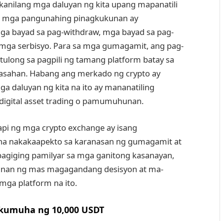
kanilang mga daluyan ng kita upang mapanatili
g mga pangunahing pinagkukunan ay
mga bayad sa pag-withdraw, mga bayad sa pag-
ng mga serbisyo. Para sa mga gumagamit, ang pag-
long sa pagpili ng tamang platform batay sa
aasahan. Habang ang merkado ng crypto ay
a daluyan ng kita na ito ay mananatiling
digital asset trading o pamumuhunan.
api ng mga crypto exchange ay isang
na nakakaapekto sa karanasan ng gumagamit at
agiging pamilyar sa mga ganitong kasanayan,
an ng mas magagandang desisyon at ma-
mga platform na ito.
 kumuha ng 10,000 USDT