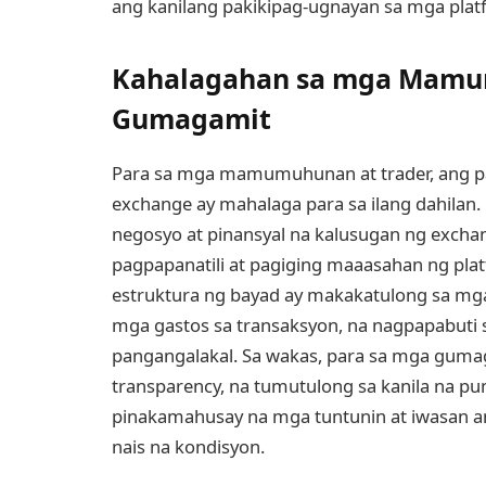
ang kanilang pakikipag-ugnayan sa mga platf
Kahalagahan sa mga Mamum
Gumagamit
Para sa mga mamumuhunan at trader, ang p
exchange ay mahalaga para sa ilang dahilan.
negosyo at pinansyal na kalusugan ng excha
pagpapanatili at pagiging maaasahan ng pl
estruktura ng bayad ay makakatulong sa mg
mga gastos sa transaksyon, na nagpapabuti 
pangangalakal. Sa wakas, para sa mga gumag
transparency, na tumutulong sa kanila na pu
pinakamahusay na mga tuntunin at iwasan a
nais na kondisyon.