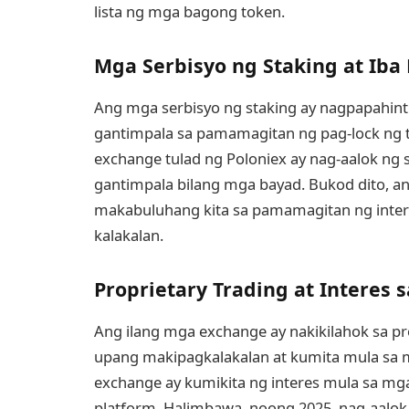
lista ng mga bagong token.
Mga Serbisyo ng Staking at Iba
Ang mga serbisyo ng staking ay nagpapahin
gantimpala sa pamamagitan ng pag-lock ng t
exchange tulad ng Poloniex ay nag-aalok ng
gantimpala bilang mga bayad. Bukod dito, an
makabuluhang kita sa pamamagitan ng inter
kalakalan.
Proprietary Trading at Interes 
Ang ilang mga exchange ay nakikilahok sa pr
upang makipagkalakalan at kumita mula sa
exchange ay kumikita ng interes mula sa mga
platform. Halimbawa, noong 2025, nag-aalok 