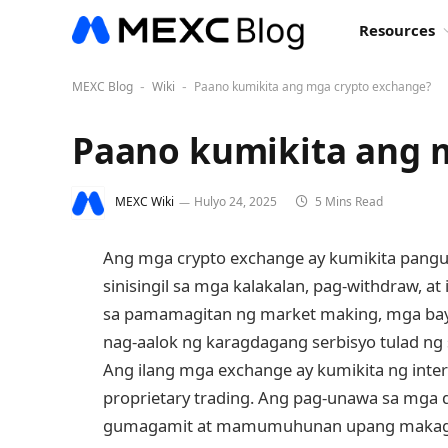
Resources
MEXC Blog
Wiki
Paano kumikita ang mga crypto exchange?
-
-
Paano kumikita ang 
MEXC Wiki
Hulyo 24, 2025
5 Mins Read
Ang mga crypto exchange ay kumikita pang
sinisingil sa mga kalakalan, pag-withdraw, at
sa pamamagitan ng market making, mga baya
nag-aalok ng karagdagang serbisyo tulad ng s
Ang ilang mga exchange ay kumikita ng inter
proprietary trading. Ang pag-unawa sa mga d
gumagamit at mamumuhunan upang makagaw