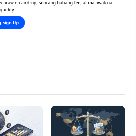
w-araw na airdrop, sobrang babang fee, at malawak na
iquidity
-sign Up