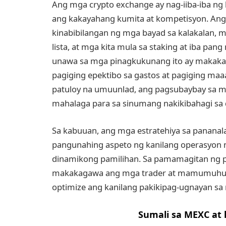
Ang mga crypto exchange ay nag-iiba-iba ng 
ang kakayahang kumita at kompetisyon. An
kinabibilangan ng mga bayad sa kalakalan, 
lista, at mga kita mula sa staking at iba pa
unawa sa mga pinagkukunang ito ay makakatu
pagiging epektibo sa gastos at pagiging ma
patuloy na umuunlad, ang pagsubaybay sa mg
mahalaga para sa sinumang nakikibahagi sa 
Sa kabuuan, ang mga estratehiya sa pananal
pangunahing aspeto ng kanilang operasyon 
dinamikong pamilihan. Sa pamamagitan ng p
makakagawa ang mga trader at mamumuhun
optimize ang kanilang pakikipag-ugnayan sa 
Sumali sa MEXC at