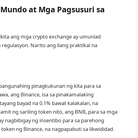
Mundo at Mga Pagsusuri sa
ikita ang mga crypto exchange ay umunlad
egulasyon. Narito ang ilang praktikal na
 pangunahing pinagkukunan ng kita para sa
wa, ang Binance, isa sa pinakamalaking
tayang bayad na 0.1% bawat kalakalan, na
it ng sariling token nito, ang BNB, para sa mga
ay nagbibigay ng insentibo para sa parehong
 token ng Binance, na nagpapabuti sa likwididad.