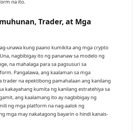
orm na ito.
uhunan, Trader, at Mga
ag-unawa kung paano kumikita ang mga crypto
 Una, nagbibigay ito ng pananaw sa modelo ng
nge, na mahalaga para sa pagsusuri sa
atform. Pangalawa, ang kaalaman sa mga
a trader na epektibong pamahalaan ang kanilang
sa kakayahang kumita ng kanilang estratehiya sa
amit, ang kaalamang ito ay nagbibigay ng
mili ng mga platform na nag-aalok ng
ng mga may nakatagong bayarin o hindi kanais-