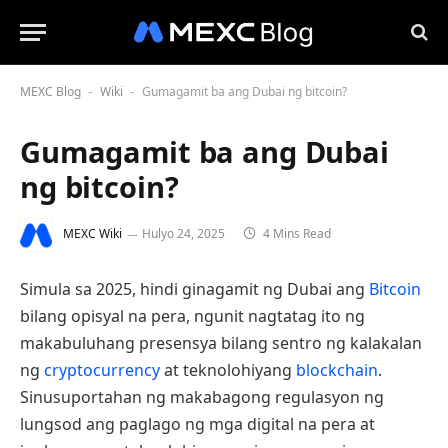
MEXC Blog
Wiki
Gumagamit ba ang Dubai ng bitcoin?
-
-
Gumagamit ba ang Dubai
ng bitcoin?
MEXC Wiki
Hulyo 24, 2025
4 Mins Read
Simula sa 2025, hindi ginagamit ng Dubai ang
Bitcoin
bilang opisyal na pera, ngunit nagtatag ito ng
makabuluhang presensya bilang sentro ng kalakalan
ng
cryptocurrency
at teknolohiyang
blockchain
.
Sinusuportahan ng makabagong regulasyon ng
lungsod ang paglago ng mga digital na pera at