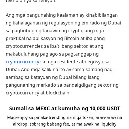
teknolohiya sa rehiyon.
Ang mga pangunahing kaalaman ay kinabibilangan
ng kahalagahan ng regulasyon ng emirado ng Dubai
sa paghubog ng tanawin ng crypto, ang mga
praktikal na aplikasyon ng Bitcoin at iba pang
cryptocurrencies sa iba’t ibang sektor, at ang
makabuluhang paglago sa pagtanggap ng
cryptocurrency
sa mga residente at negosyo sa
Dubai. Ang mga salik na ito ay sama-samang nag-
aambag sa katayuan ng Dubai bilang isang
pangunahing merkado sa pandaigdigang sektor ng
cryptocurrency at blockchain.
Sumali sa MEXC at kumuha ng 10,000 USDT
Mag-enjoy sa pinaka-trending na mga token, araw-araw na
airdrop, sobrang babang fee, at malawak na liquidity