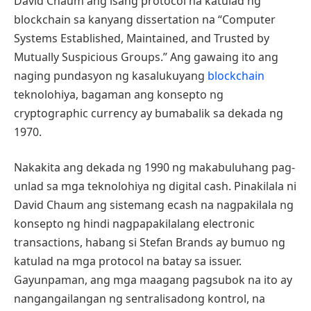
David Chaum ang isang protocol na katulad ng
blockchain sa kanyang dissertation na “Computer
Systems Established, Maintained, and Trusted by
Mutually Suspicious Groups.” Ang gawaing ito ang
naging pundasyon ng kasalukuyang
blockchain
teknolohiya, bagaman ang konsepto ng
cryptographic currency ay bumabalik sa dekada ng
1970.
Nakakita ang dekada ng 1990 ng makabuluhang pag-
unlad sa mga teknolohiya ng digital cash. Pinakilala ni
David Chaum ang sistemang ecash na nagpakilala ng
konsepto ng hindi nagpapakilalang electronic
transactions, habang si Stefan Brands ay bumuo ng
katulad na mga protocol na batay sa issuer.
Gayunpaman, ang mga maagang pagsubok na ito ay
nangangailangan ng sentralisadong kontrol, na