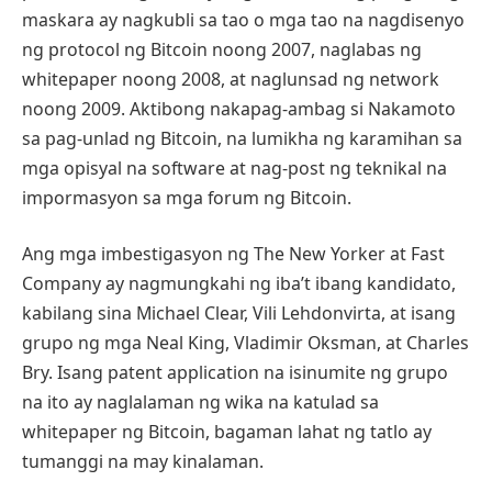
maskara ay nagkubli sa tao o mga tao na nagdisenyo
ng protocol ng Bitcoin noong 2007, naglabas ng
whitepaper noong 2008, at naglunsad ng network
noong 2009. Aktibong nakapag-ambag si Nakamoto
sa pag-unlad ng Bitcoin, na lumikha ng karamihan sa
mga opisyal na software at nag-post ng teknikal na
impormasyon sa mga forum ng Bitcoin.
Ang mga imbestigasyon ng The New Yorker at Fast
Company ay nagmungkahi ng iba’t ibang kandidato,
kabilang sina Michael Clear, Vili Lehdonvirta, at isang
grupo ng mga Neal King, Vladimir Oksman, at Charles
Bry. Isang patent application na isinumite ng grupo
na ito ay naglalaman ng wika na katulad sa
whitepaper ng Bitcoin, bagaman lahat ng tatlo ay
tumanggi na may kinalaman.