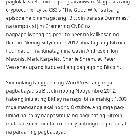
pagkilala sa Bitcoin sa pangkaraniwan. Nagpakita ang
cryptocurrency sa CBS’s “The Good Wife” sa isang
episode na pinamagatang “Bitcoin para sa Dummies,”
na tampok si Jim Cramer ng CNBC na
nagpapaliwanag ng peer-to-peer na kalikasan ng
Bitcoin. Noong Setyembre 2012, itinatag ang Bitcoin
Foundation, na itinatag nina Gavin Andresen, Jon
Matonis, Mark Karpelès, Charlie Shrem, at Peter
Vessenes upang itaguyod ang paglago ng Bitcoin.
Sinimulang tanggapin ng WordPress ang mga
pagbabayad sa Bitcoin noong Nobyembre 2012,
habang iniulat ng BitPay na nagsilbi sa mahigit 1,000
mga mangangalakal noong Oktubre. Ang mga pag-
unlad na ito ay nagpasimula ng paglipat ng Bitcoin
mula sa experimental currency patungo sa praktikal
na paraan ng pagbabayad.