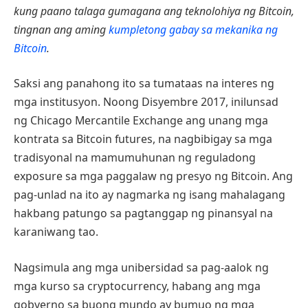
kung paano talaga gumagana ang teknolohiya ng Bitcoin,
tingnan ang aming
kumpletong gabay sa mekanika ng
Bitcoin
.
Saksi ang panahong ito sa tumataas na interes ng
mga institusyon. Noong Disyembre 2017, inilunsad
ng Chicago Mercantile Exchange ang unang mga
kontrata sa Bitcoin futures, na nagbibigay sa mga
tradisyonal na mamumuhunan ng reguladong
exposure sa mga paggalaw ng presyo ng Bitcoin. Ang
pag-unlad na ito ay nagmarka ng isang mahalagang
hakbang patungo sa pagtanggap ng pinansyal na
karaniwang tao.
Nagsimula ang mga unibersidad sa pag-aalok ng
mga kurso sa cryptocurrency, habang ang mga
gobyerno sa buong mundo ay bumuo ng mga