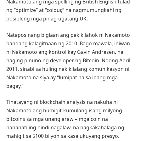
Nakamoto ang mga spelling ng British English tulad
ng “optimize” at “colour,” na nagmumungkahi ng
posibleng mga pinag-ugatang UK.
Natapos nang biglaan ang pakikilahok ni Nakamoto
bandang kalagitnaan ng 2010. Bago mawala, iniwan
ni Nakamoto ang kontrol kay Gavin Andresen, na
naging pinuno ng developer ng Bitcoin. Noong Abril
2011, sinabi sa huling nakikilalang komunikasyon ni
Nakamoto na siya ay “lumipat na sa ibang mga
bagay.”
Tinatayang ni blockchain analysis na nakuha ni
Nakamoto ang humigit-kumulang isang milyong
bitcoins sa mga unang araw – mga coin na
nananatiling hindi nagalaw, na nagkakahalaga ng
mahigit sa $100 bilyon sa kasalukuyang presyo.