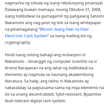
nagmarka ng simula ng isang rebolusyong pinansyal.
Dalawang buwan mamaya, noong Oktubre 31, 2008,
isang indibidwal na gumagamit ng pangalang Satoshi
Nakamoto ang nag-post ng link sa isang whitepaper
na pinamagatang “
Bitcoin: Isang Peer-to-Peer
Electronic Cash System
” sa isang mailing list ng
cryptography.
Hindi isang solong bahagi ang inobasyon ni
Nakamoto – binanggit ng computer scientist na si
Arvind Narayanan na ang lahat ng indibidwal na
elemento ay nagmula sa naunang akademikong
literatura. Sa halip, ang talino ni Nakamoto ay
nakasalalay sa pagsasama-sama ng mga elemento na
ito sa unang decentralized, Sybil-resistant, Byzantine
fault-tolerant digital cash system.