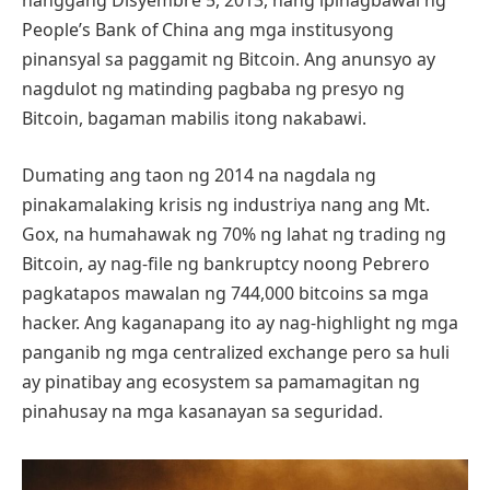
hanggang Disyembre 5, 2013, nang ipinagbawal ng
People’s Bank of China ang mga institusyong
pinansyal sa paggamit ng Bitcoin. Ang anunsyo ay
nagdulot ng matinding pagbaba ng presyo ng
Bitcoin, bagaman mabilis itong nakabawi.
Dumating ang taon ng 2014 na nagdala ng
pinakamalaking krisis ng industriya nang ang Mt.
Gox, na humahawak ng 70% ng lahat ng trading ng
Bitcoin, ay nag-file ng bankruptcy noong Pebrero
pagkatapos mawalan ng 744,000 bitcoins sa mga
hacker. Ang kaganapang ito ay nag-highlight ng mga
panganib ng mga centralized exchange pero sa huli
ay pinatibay ang ecosystem sa pamamagitan ng
pinahusay na mga kasanayan sa seguridad.