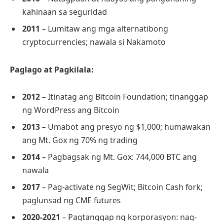
kahinaan sa seguridad
2011
– Lumitaw ang mga alternatibong
cryptocurrencies; nawala si Nakamoto
Paglago at Pagkilala:
2012
– Itinatag ang Bitcoin Foundation; tinanggap
ng WordPress ang Bitcoin
2013
– Umabot ang presyo ng $1,000; humawakan
ang Mt. Gox ng 70% ng trading
2014
– Pagbagsak ng Mt. Gox: 744,000 BTC ang
nawala
2017
– Pag-activate ng SegWit; Bitcoin Cash fork;
paglunsad ng CME futures
2020-2021
– Pagtanggap ng korporasyon: nag-