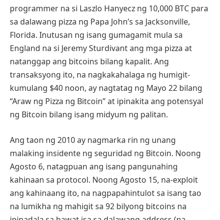
programmer na si Laszlo Hanyecz ng 10,000 BTC para
sa dalawang pizza ng Papa John’s sa Jacksonville,
Florida. Inutusan ng isang gumagamit mula sa
England na si Jeremy Sturdivant ang mga pizza at
natanggap ang bitcoins bilang kapalit. Ang
transaksyong ito, na nagkakahalaga ng humigit-
kumulang $40 noon, ay nagtatag ng Mayo 22 bilang
“Araw ng Pizza ng Bitcoin” at ipinakita ang potensyal
ng Bitcoin bilang isang midyum ng palitan.
Ang taon ng 2010 ay nagmarka rin ng unang
malaking insidente ng seguridad ng Bitcoin. Noong
Agosto 6, natagpuan ang isang pangunahing
kahinaan sa protocol. Noong Agosto 15, na-exploit
ang kahinaang ito, na nagpapahintulot sa isang tao
na lumikha ng mahigit sa 92 bilyong bitcoins na
ipinadala sa bawat isa sa dalawang address (na