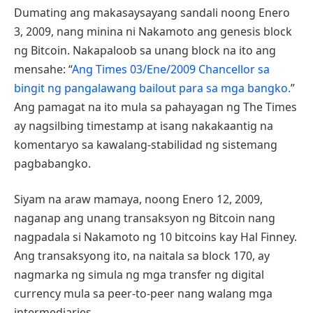
Dumating ang makasaysayang sandali noong Enero
3, 2009, nang minina ni Nakamoto ang genesis block
ng Bitcoin. Nakapaloob sa unang block na ito ang
mensahe: “
Ang Times 03/Ene/2009 Chancellor sa
bingit ng pangalawang bailout para sa mga bangko.
”
Ang pamagat na ito mula sa pahayagan ng The Times
ay nagsilbing timestamp at isang nakakaantig na
komentaryo sa kawalang-stabilidad ng sistemang
pagbabangko.
Siyam na araw mamaya, noong Enero 12, 2009,
naganap ang unang transaksyon ng Bitcoin nang
nagpadala si Nakamoto ng 10 bitcoins kay Hal Finney.
Ang transaksyong ito, na naitala sa block 170, ay
nagmarka ng simula ng mga transfer ng digital
currency mula sa peer-to-peer nang walang mga
intermediaries.