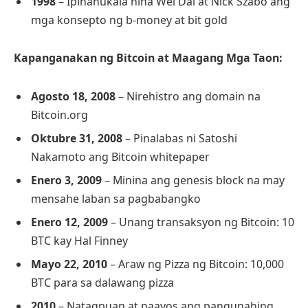
1998
– Ipinanukala nina Wei Dai at Nick Szabo ang
mga konsepto ng b-money at bit gold
Kapanganakan ng Bitcoin at Maagang Mga Taon:
Agosto 18, 2008
– Nirehistro ang domain na
Bitcoin.org
Oktubre 31, 2008
– Pinalabas ni Satoshi
Nakamoto ang Bitcoin whitepaper
Enero 3, 2009
– Minina ang genesis block na may
mensahe laban sa pagbabangko
Enero 12, 2009
– Unang transaksyon ng Bitcoin: 10
BTC kay Hal Finney
Mayo 22, 2010
– Araw ng Pizza ng Bitcoin: 10,000
BTC para sa dalawang pizza
2010
– Natagpuan at naayos ang pangunahing