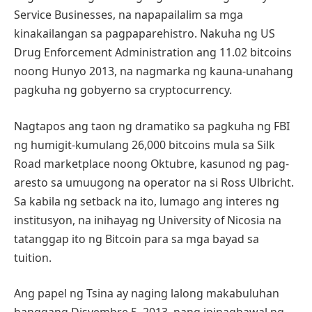
Service Businesses, na napapailalim sa mga
kinakailangan sa pagpaparehistro. Nakuha ng US
Drug Enforcement Administration ang 11.02 bitcoins
noong Hunyo 2013, na nagmarka ng kauna-unahang
pagkuha ng gobyerno sa cryptocurrency.
Nagtapos ang taon ng dramatiko sa pagkuha ng FBI
ng humigit-kumulang 26,000 bitcoins mula sa Silk
Road marketplace noong Oktubre, kasunod ng pag-
aresto sa umuugong na operator na si Ross Ulbricht.
Sa kabila ng setback na ito, lumago ang interes ng
institusyon, na inihayag ng University of Nicosia na
tatanggap ito ng Bitcoin para sa mga bayad sa
tuition.
Ang papel ng Tsina ay naging lalong makabuluhan