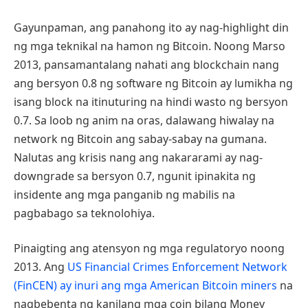
Gayunpaman, ang panahong ito ay nag-highlight din
ng mga teknikal na hamon ng Bitcoin. Noong Marso
2013, pansamantalang nahati ang blockchain nang
ang bersyon 0.8 ng software ng Bitcoin ay lumikha ng
isang block na itinuturing na hindi wasto ng bersyon
0.7. Sa loob ng anim na oras, dalawang hiwalay na
network ng Bitcoin ang sabay-sabay na gumana.
Nalutas ang krisis nang ang nakararami ay nag-
downgrade sa bersyon 0.7, ngunit ipinakita ng
insidente ang mga panganib ng mabilis na
pagbabago sa teknolohiya.
Pinaigting ang atensyon ng mga regulatoryo noong
2013. Ang
US Financial Crimes Enforcement Network
(FinCEN) ay inuri ang mga American Bitcoin miners
na
nagbebenta ng kanilang mga coin bilang Money