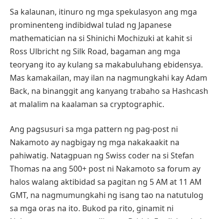
Sa kalaunan, itinuro ng mga spekulasyon ang mga
prominenteng indibidwal tulad ng Japanese
mathematician na si Shinichi Mochizuki at kahit si
Ross Ulbricht ng Silk Road, bagaman ang mga
teoryang ito ay kulang sa makabuluhang ebidensya.
Mas kamakailan, may ilan na nagmungkahi kay Adam
Back, na binanggit ang kanyang trabaho sa Hashcash
at malalim na kaalaman sa cryptographic.
Ang pagsusuri sa mga pattern ng pag-post ni
Nakamoto ay nagbigay ng mga nakakaakit na
pahiwatig. Natagpuan ng Swiss coder na si Stefan
Thomas na ang 500+ post ni Nakamoto sa forum ay
halos walang aktibidad sa pagitan ng 5 AM at 11 AM
GMT, na nagmumungkahi ng isang tao na natutulog
sa mga oras na ito. Bukod pa rito, ginamit ni