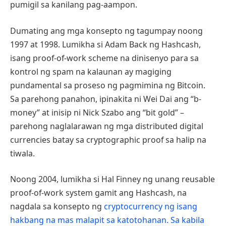
pumigil sa kanilang pag-aampon.
Dumating ang mga konsepto ng tagumpay noong
1997 at 1998. Lumikha si Adam Back ng Hashcash,
isang proof-of-work scheme na dinisenyo para sa
kontrol ng spam na kalaunan ay magiging
pundamental sa proseso ng pagmimina ng Bitcoin.
Sa parehong panahon, ipinakita ni Wei Dai ang “b-
money” at inisip ni Nick Szabo ang “bit gold” –
parehong naglalarawan ng mga distributed digital
currencies batay sa cryptographic proof sa halip na
tiwala.
Noong 2004, lumikha si Hal Finney ng unang reusable
proof-of-work system gamit ang Hashcash, na
nagdala sa konsepto ng
cryptocurrency ng isang
hakbang na mas malapit sa katotohanan. Sa kabila