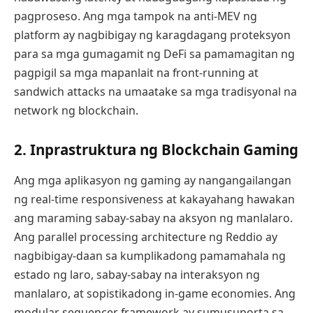
pagproseso. Ang mga tampok na anti-MEV ng
platform ay nagbibigay ng karagdagang proteksyon
para sa mga gumagamit ng DeFi sa pamamagitan ng
pagpigil sa mga mapanlait na front-running at
sandwich attacks na umaatake sa mga tradisyonal na
network ng blockchain.
2. Inprastruktura ng Blockchain Gaming
Ang mga aplikasyon ng gaming ay nangangailangan
ng real-time responsiveness at kakayahang hawakan
ang maraming sabay-sabay na aksyon ng manlalaro.
Ang parallel processing architecture ng Reddio ay
nagbibigay-daan sa kumplikadong pamamahala ng
estado ng laro, sabay-sabay na interaksyon ng
manlalaro, at sopistikadong in-game economies. Ang
modular sequencer framework ay sumusuporta sa