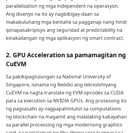
parallelization ng mga independent na operasyon.
Ang disenyo na ito ay nagbibigay-daan sa
makabuluhang mga bentahe sa pagganap nang hindi
ipinapasakripisyo ang seguridad at predictability na
kinakailangan ng mga aplikasyon ng smart contract.
2. GPU Acceleration sa pamamagitan ng
CuEVM
Sa pakikipagtulungan sa National University of
Singapore, isinama ng Reddio ang teknolohiyang
CuEVM na nagta-translate ng EVM opcodes sa CUDA
para sa execution sa NVIDIA GPUs. Ang prosesong ito
ng pagsasalin ay nagpapahintulot sa computations
ng blockchain na magamit ang malalaking kakayahan
sa parallel processing ng mga modernong graphics
card, na naglalaman ng libu-libong core kumpara sa