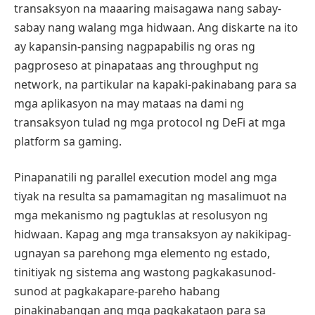
transaksyon na maaaring maisagawa nang sabay-
sabay nang walang mga hidwaan. Ang diskarte na ito
ay kapansin-pansing nagpapabilis ng oras ng
pagproseso at pinapataas ang throughput ng
network, na partikular na kapaki-pakinabang para sa
mga aplikasyon na may mataas na dami ng
transaksyon tulad ng mga protocol ng DeFi at mga
platform sa gaming.
Pinapanatili ng parallel execution model ang mga
tiyak na resulta sa pamamagitan ng masalimuot na
mga mekanismo ng pagtuklas at resolusyon ng
hidwaan. Kapag ang mga transaksyon ay nakikipag-
ugnayan sa parehong mga elemento ng estado,
tinitiyak ng sistema ang wastong pagkakasunod-
sunod at pagkakapare-pareho habang
pinakinabangan ang mga pagkakataon para sa