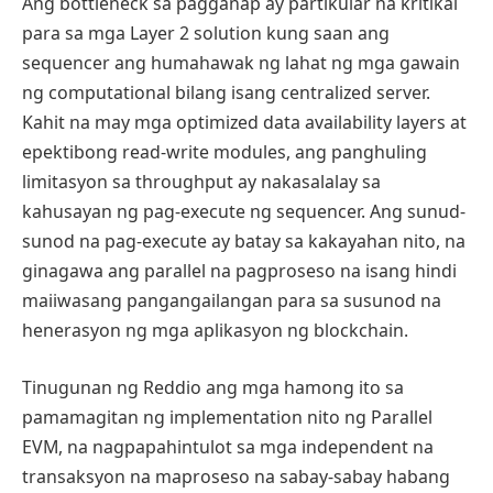
Ang bottleneck sa pagganap ay partikular na kritikal
para sa mga Layer 2 solution kung saan ang
sequencer ang humahawak ng lahat ng mga gawain
ng computational bilang isang centralized server.
Kahit na may mga optimized data availability layers at
epektibong read-write modules, ang panghuling
limitasyon sa throughput ay nakasalalay sa
kahusayan ng pag-execute ng sequencer. Ang sunud-
sunod na pag-execute ay batay sa kakayahan nito, na
ginagawa ang parallel na pagproseso na isang hindi
maiiwasang pangangailangan para sa susunod na
henerasyon ng mga aplikasyon ng blockchain.
Tinugunan ng Reddio ang mga hamong ito sa
pamamagitan ng implementation nito ng Parallel
EVM, na nagpapahintulot sa mga independent na
transaksyon na maproseso na sabay-sabay habang