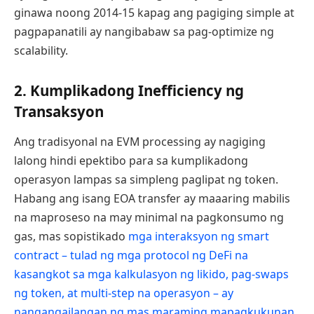
ginawa noong 2014-15 kapag ang pagiging simple at
pagpapanatili ay nangibabaw sa pag-optimize ng
scalability.
2. Kumplikadong Inefficiency ng
Transaksyon
Ang tradisyonal na EVM processing ay nagiging
lalong hindi epektibo para sa kumplikadong
operasyon lampas sa simpleng paglipat ng token.
Habang ang isang EOA transfer ay maaaring mabilis
na maproseso na may minimal na pagkonsumo ng
gas, mas sopistikado
mga interaksyon ng smart
contract – tulad ng mga protocol ng DeFi na
kasangkot sa mga kalkulasyon ng likido, pag-swaps
ng token, at multi-step na operasyon – ay
nangangailangan ng mas maraming mapagkukunan