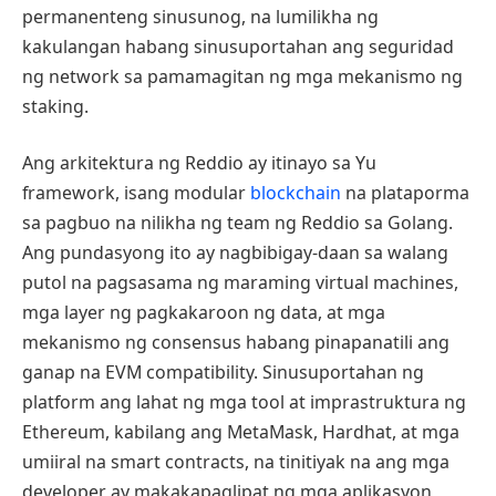
permanenteng sinusunog, na lumilikha ng
kakulangan habang sinusuportahan ang seguridad
ng network sa pamamagitan ng mga mekanismo ng
staking.
Ang arkitektura ng Reddio ay itinayo sa Yu
framework, isang modular
blockchain
na plataporma
sa pagbuo na nilikha ng team ng Reddio sa Golang.
Ang pundasyong ito ay nagbibigay-daan sa walang
putol na pagsasama ng maraming virtual machines,
mga layer ng pagkakaroon ng data, at mga
mekanismo ng consensus habang pinapanatili ang
ganap na EVM compatibility. Sinusuportahan ng
platform ang lahat ng mga tool at imprastruktura ng
Ethereum, kabilang ang MetaMask, Hardhat, at mga
umiiral na smart contracts, na tinitiyak na ang mga
developer ay makakapaglipat ng mga aplikasyon