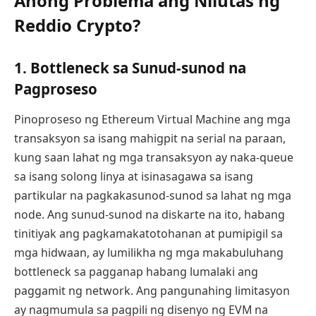
Anong Problema ang Nilutas ng
Reddio Crypto?
1. Bottleneck sa Sunud-sunod na
Pagproseso
Pinoproseso ng Ethereum Virtual Machine ang mga
transaksyon sa isang mahigpit na serial na paraan,
kung saan lahat ng mga transaksyon ay naka-queue
sa isang solong linya at isinasagawa sa isang
partikular na pagkakasunod-sunod sa lahat ng mga
node. Ang sunud-sunod na diskarte na ito, habang
tinitiyak ang pagkamakatotohanan at pumipigil sa
mga hidwaan, ay lumilikha ng mga makabuluhang
bottleneck sa pagganap habang lumalaki ang
paggamit ng network. Ang pangunahing limitasyon
ay nagmumula sa pagpili ng disenyo ng EVM na