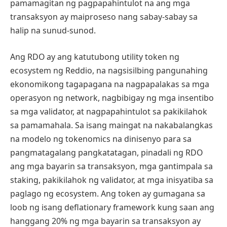
pamamagitan ng pagpapahintulot na ang mga
transaksyon ay maiproseso nang sabay-sabay sa
halip na sunud-sunod.
Ang RDO ay ang katutubong utility token ng
ecosystem ng Reddio, na nagsisilbing pangunahing
ekonomikong tagapagana na nagpapalakas sa mga
operasyon ng network, nagbibigay ng mga insentibo
sa mga validator, at nagpapahintulot sa pakikilahok
sa pamamahala. Sa isang maingat na nakabalangkas
na modelo ng tokenomics na dinisenyo para sa
pangmatagalang pangkatatagan, pinadali ng RDO
ang mga bayarin sa transaksyon, mga gantimpala sa
staking, pakikilahok ng validator, at mga inisyatiba sa
paglago ng ecosystem. Ang token ay gumagana sa
loob ng isang deflationary framework kung saan ang
hanggang 20% ng mga bayarin sa transaksyon ay