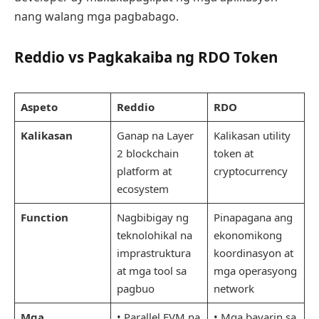
nang walang mga pagbabago.
Reddio vs Pagkakaiba ng RDO Token
Aspeto
Reddio
RDO
Kalikasan
Ganap na Layer
Kalikasan utility
2 blockchain
token at
platform at
cryptocurrency
ecosystem
Function
Nagbibigay ng
Pinapagana ang
teknolohikal na
ekonomikong
imprastruktura
koordinasyon at
at mga tool sa
mga operasyong
pagbuo
network
Mga
• Parallel EVM na
• Mga bayarin sa