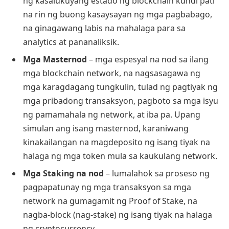
ng kasalukuyang estado ng blockchain kundi pati
na rin ng buong kasaysayan ng mga pagbabago,
na ginagawang labis na mahalaga para sa
analytics at pananaliksik.
Mga Masternod
– mga espesyal na nod sa ilang
mga blockchain network, na nagsasagawa ng
mga karagdagang tungkulin, tulad ng pagtiyak ng
mga pribadong transaksyon, pagboto sa mga isyu
ng pamamahala ng network, at iba pa. Upang
simulan ang isang masternod, karaniwang
kinakailangan na magdeposito ng isang tiyak na
halaga ng mga token mula sa kaukulang network.
Mga Staking na nod
– lumalahok sa proseso ng
pagpapatunay ng mga transaksyon sa mga
network na gumagamit ng Proof of Stake, na
nagba-block (nag-stake) ng isang tiyak na halaga
ng cryptocurrency.