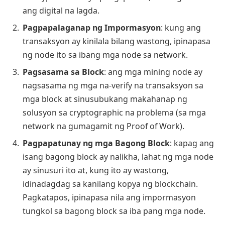
ang digital na lagda.
Pagpapalaganap ng Impormasyon
: kung ang
transaksyon ay kinilala bilang wastong, ipinapasa
ng node ito sa ibang mga node sa network.
Pagsasama sa Block
: ang mga mining node ay
nagsasama ng mga na-verify na transaksyon sa
mga block at sinusubukang makahanap ng
solusyon sa cryptographic na problema (sa mga
network na gumagamit ng Proof of Work).
Pagpapatunay ng mga Bagong Block
: kapag ang
isang bagong block ay nalikha, lahat ng mga node
ay sinusuri ito at, kung ito ay wastong,
idinadagdag sa kanilang kopya ng blockchain.
Pagkatapos, ipinapasa nila ang impormasyon
tungkol sa bagong block sa iba pang mga node.