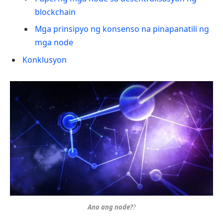
blockchain
Mga prinsipyo ng konsenso na pinapanatili ng
mga node
Konklusyon
Ano ang node?
?