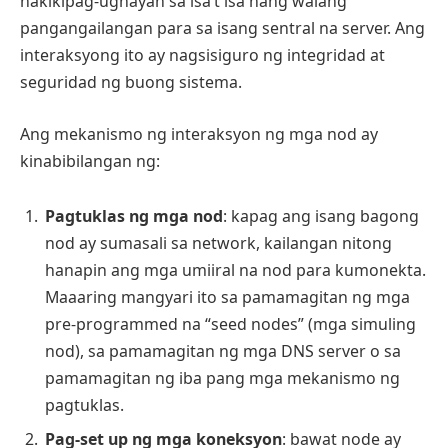
nakikipag-ugnayan sa isa’t isa nang walang
pangangailangan para sa isang sentral na server. Ang
interaksyong ito ay nagsisiguro ng integridad at
seguridad ng buong sistema.
Ang mekanismo ng interaksyon ng mga nod ay
kinabibilangan ng:
Pagtuklas ng mga nod
: kapag ang isang bagong
nod ay sumasali sa network, kailangan nitong
hanapin ang mga umiiral na nod para kumonekta.
Maaaring mangyari ito sa pamamagitan ng mga
pre-programmed na “seed nodes” (mga simuling
nod), sa pamamagitan ng mga DNS server o sa
pamamagitan ng iba pang mga mekanismo ng
pagtuklas.
Pag-set up ng mga koneksyon
: bawat node ay