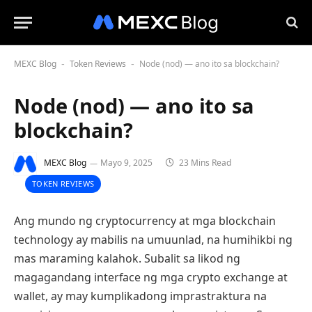
MEXC Blog
Token Reviews
Node (nod) — ano ito sa blockchain?
-
-
Node (nod) — ano ito sa
blockchain?
MEXC Blog
Mayo 9, 2025
23 Mins Read
TOKEN REVIEWS
Ang mundo ng cryptocurrency at mga blockchain
technology ay mabilis na umuunlad, na humihikbi ng
mas maraming kalahok. Subalit sa likod ng
magagandang interface ng mga crypto exchange at
wallet, ay may kumplikadong imprastraktura na