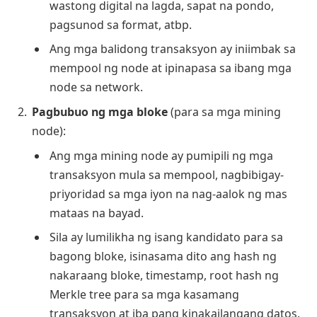
wastong digital na lagda, sapat na pondo,
pagsunod sa format, atbp.
Ang mga balidong transaksyon ay iniimbak sa
mempool ng node at ipinapasa sa ibang mga
node sa network.
Pagbubuo ng mga bloke
(para sa mga mining
node):
Ang mga mining node ay pumipili ng mga
transaksyon mula sa mempool, nagbibigay-
priyoridad sa mga iyon na nag-aalok ng mas
mataas na bayad.
Sila ay lumilikha ng isang kandidato para sa
bagong bloke, isinasama dito ang hash ng
nakaraang bloke, timestamp, root hash ng
Merkle tree para sa mga kasamang
transaksyon at iba pang kinakailangang datos.