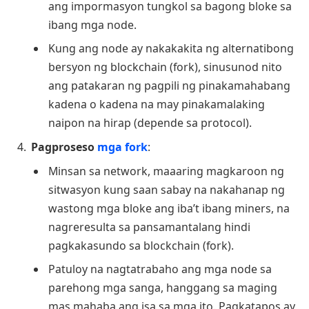
ang impormasyon tungkol sa bagong bloke sa
ibang mga node.
Kung ang node ay nakakakita ng alternatibong
bersyon ng blockchain (fork), sinusunod nito
ang patakaran ng pagpili ng pinakamahabang
kadena o kadena na may pinakamalaking
naipon na hirap (depende sa protocol).
Pagproseso
mga fork
:
Minsan sa network, maaaring magkaroon ng
sitwasyon kung saan sabay na nakahanap ng
wastong mga bloke ang iba’t ibang miners, na
nagreresulta sa pansamantalang hindi
pagkakasundo sa blockchain (fork).
Patuloy na nagtatrabaho ang mga node sa
parehong mga sanga, hanggang sa maging
mas mahaba ang isa sa mga ito. Pagkatapos ay