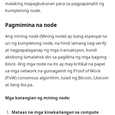
malaking mapagkukunan para sa pagpapanatili ng
kumpletong node.
Pagmimina na node
Ang mining node (Mining node) ay isang espesyal na
uri ng kumpletong node, na hindi lamang nag-verify
at nagpapalaganap ng mga transaksyon, kundi
aktibong lumalahok din sa paglikha ng mga bagong
block. Ang mga node na ito ay may kritikal na papel
sa mga network na gumagamit ng Proof of Work
(PoW) consensus algorithm, tulad ng Bitcoin, Litecoin
at ilang iba pa.
Mga katangian ng mining node:
Mataas na mga kinakailangan sa compute