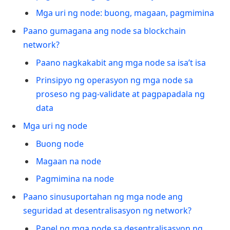
Mga uri ng node: buong, magaan, pagmimina
Paano gumagana ang node sa blockchain
network?
Paano nagkakabit ang mga node sa isa’t isa
Prinsipyo ng operasyon ng mga node sa
proseso ng pag-validate at pagpapadala ng
data
Mga uri ng node
Buong node
Magaan na node
Pagmimina na node
Paano sinusuportahan ng mga node ang
seguridad at desentralisasyon ng network?
Papel ng mga node sa desentralisasyon ng