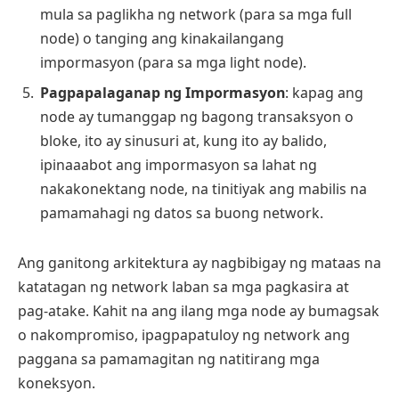
mula sa paglikha ng network (para sa mga full
node) o tanging ang kinakailangang
impormasyon (para sa mga light node).
Pagpapalaganap ng Impormasyon
: kapag ang
node ay tumanggap ng bagong transaksyon o
bloke, ito ay sinusuri at, kung ito ay balido,
ipinaaabot ang impormasyon sa lahat ng
nakakonektang node, na tinitiyak ang mabilis na
pamamahagi ng datos sa buong network.
Ang ganitong arkitektura ay nagbibigay ng mataas na
katatagan ng network laban sa mga pagkasira at
pag-atake. Kahit na ang ilang mga node ay bumagsak
o nakompromiso, ipagpapatuloy ng network ang
paggana sa pamamagitan ng natitirang mga
koneksyon.