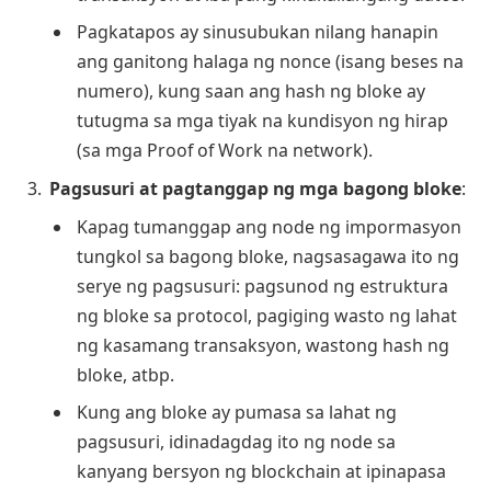
Pagkatapos ay sinusubukan nilang hanapin
ang ganitong halaga ng nonce (isang beses na
numero), kung saan ang hash ng bloke ay
tutugma sa mga tiyak na kundisyon ng hirap
(sa mga Proof of Work na network).
Pagsusuri at pagtanggap ng mga bagong bloke
:
Kapag tumanggap ang node ng impormasyon
tungkol sa bagong bloke, nagsasagawa ito ng
serye ng pagsusuri: pagsunod ng estruktura
ng bloke sa protocol, pagiging wasto ng lahat
ng kasamang transaksyon, wastong hash ng
bloke, atbp.
Kung ang bloke ay pumasa sa lahat ng
pagsusuri, idinadagdag ito ng node sa
kanyang bersyon ng blockchain at ipinapasa