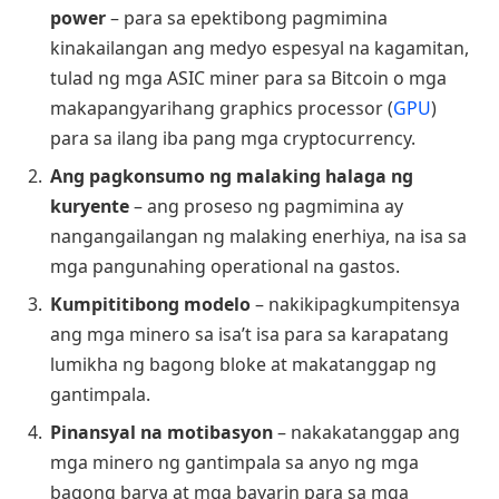
power
– para sa epektibong pagmimina
kinakailangan ang medyo espesyal na kagamitan,
tulad ng mga ASIC miner para sa Bitcoin o mga
makapangyarihang graphics processor (
GPU
)
para sa ilang iba pang mga cryptocurrency.
Ang pagkonsumo ng malaking halaga ng
kuryente
– ang proseso ng pagmimina ay
nangangailangan ng malaking enerhiya, na isa sa
mga pangunahing operational na gastos.
Kumpititibong modelo
– nakikipagkumpitensya
ang mga minero sa isa’t isa para sa karapatang
lumikha ng bagong bloke at makatanggap ng
gantimpala.
Pinansyal na motibasyon
– nakakatanggap ang
mga minero ng gantimpala sa anyo ng mga
bagong barya at mga bayarin para sa mga