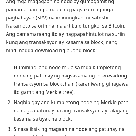
Ang mga magagaan na node ay gumagamit ng
pamamaraan ng pinadaling pagsusuri ng mga
pagbabayad (SPV) na iminungkahi ni Satoshi
Nakamoto sa orihinal na artikulo tungkol sa Bitcoin.
Ang pamamaraang ito ay nagpapahintulot na suriin
kung ang transaksyon ay kasama sa block, nang
hindi nagda-download ng buong block:
Humihingi ang node mula sa mga kumpletong
node ng patunay ng pagsasama ng interesadong
transaksyon sa blockchain (karaniwang ginagawa
ito gamit ang Merkle tree).
Nagbibigay ang kumpletong node ng Merkle path
na nagpapatunay na ang transaksyon ay talagang
kasama sa tiyak na block.
Sinasaliksik ng magaan na node ang patunay na