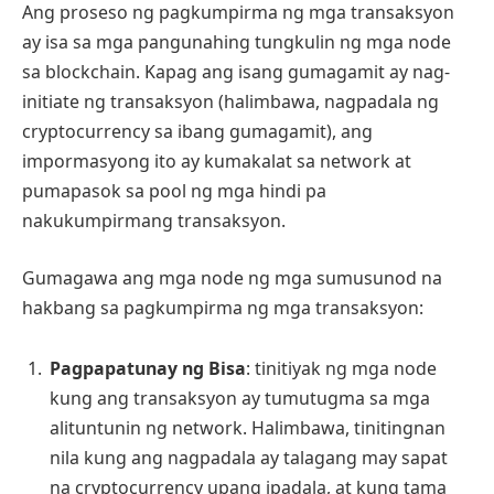
Ang proseso ng pagkumpirma ng mga transaksyon
ay isa sa mga pangunahing tungkulin ng mga node
sa blockchain. Kapag ang isang gumagamit ay nag-
initiate ng transaksyon (halimbawa, nagpadala ng
cryptocurrency sa ibang gumagamit), ang
impormasyong ito ay kumakalat sa network at
pumapasok sa pool ng mga hindi pa
nakukumpirmang transaksyon.
Gumagawa ang mga node ng mga sumusunod na
hakbang sa pagkumpirma ng mga transaksyon:
Pagpapatunay ng Bisa
: tinitiyak ng mga node
kung ang transaksyon ay tumutugma sa mga
alituntunin ng network. Halimbawa, tinitingnan
nila kung ang nagpadala ay talagang may sapat
na cryptocurrency upang ipadala, at kung tama