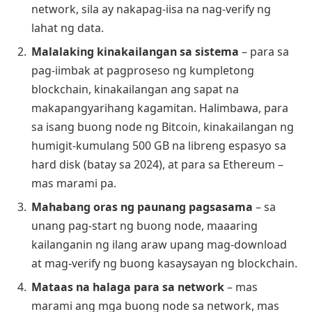
network, sila ay nakapag-iisa na nag-verify ng
lahat ng data.
Malalaking kinakailangan sa sistema
– para sa
pag-iimbak at pagproseso ng kumpletong
blockchain, kinakailangan ang sapat na
makapangyarihang kagamitan. Halimbawa, para
sa isang buong node ng Bitcoin, kinakailangan ng
humigit-kumulang 500 GB na libreng espasyo sa
hard disk (batay sa 2024), at para sa Ethereum –
mas marami pa.
Mahabang oras ng paunang pagsasama
– sa
unang pag-start ng buong node, maaaring
kailanganin ng ilang araw upang mag-download
at mag-verify ng buong kasaysayan ng blockchain.
Mataas na halaga para sa network
– mas
marami ang mga buong node sa network, mas