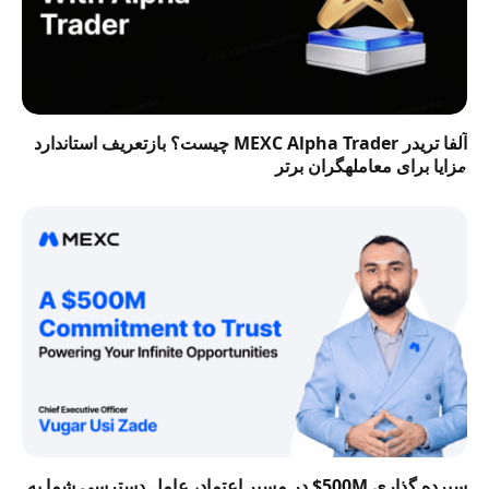
آلفا تریدر MEXC Alpha Trader چیست؟ بازتعریف استاندارد
مزایا برای معاملهگران برتر
سپرده گذاری 500M$ در مسیر اعتماد، عامل دسترسی شما به