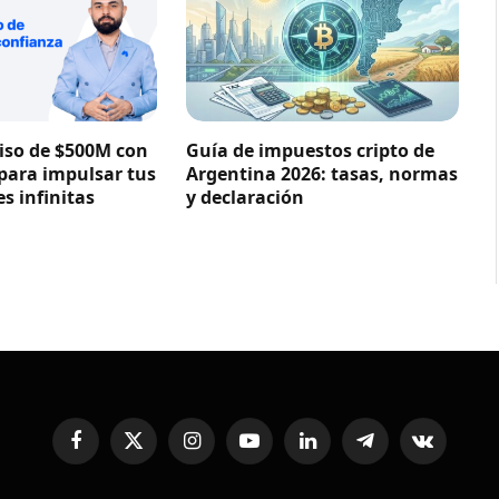
so de $500M con
Guía de impuestos cripto de
 para impulsar tus
Argentina 2026: tasas, normas
s infinitas
y declaración
Facebook
X
Instagram
YouTube
LinkedIn
Telegram
VKontakte
(Twitter)