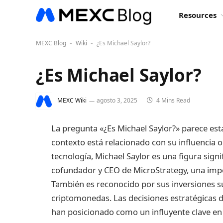
Resources
MEXC Blog
Wiki
¿Es Michael Saylor?
-
-
¿Es Michael Saylor?
MEXC Wiki
agosto 3, 2025
4 Mins Read
La pregunta «¿Es Michael Saylor?» parece es
contexto está relacionado con su influencia 
tecnología, Michael Saylor es una figura sign
cofundador y CEO de MicroStrategy, una impo
También es reconocido por sus inversiones s
criptomonedas. Las decisiones estratégicas de
han posicionado como un influyente clave en