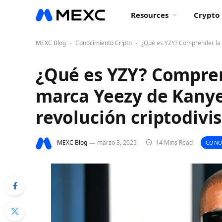
Resources
Crypto 
MEXC Blog
Conocimiento Cripto
¿Qué es YZY? Comprender la a
-
-
¿Qué es YZY? Compren
marca Yeezy de Kanye
revolución criptodivi
MEXC Blog
marzo 3, 2025
14 Mins Read
CONO