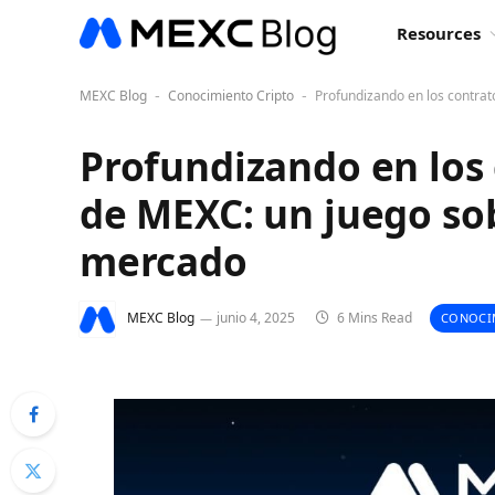
Resources
MEXC Blog
Conocimiento Cripto
Profundizando en los contrat
-
-
Profundizando en los 
de MEXC: un juego sob
mercado
MEXC Blog
junio 4, 2025
6 Mins Read
CONOCI