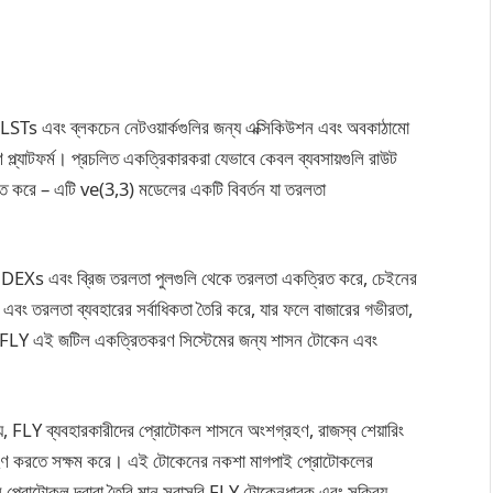
STs এবং ব্লকচেন নেটওয়ার্কগুলির জন্য এক্সিকিউশন এবং অবকাঠামো
ল্যাটফর্ম। প্রচলিত একত্রিকারকরা যেভাবে কেবল ব্যবসায়গুলি রাউট
 করে – এটি ve(3,3) মডেলের একটি বিবর্তন যা তরলতা
যমান DEXs এবং ব্রিজ তরলতা পুলগুলি থেকে তরলতা একত্রিত করে, চেইনের
 এবং তরলতা ব্যবহারের সর্বাধিকতা তৈরি করে, যার ফলে বাজারের গভীরতা,
ঘটে। FLY এই জটিল একত্রিতকরণ সিস্টেমের জন্য শাসন টোকেন এবং
যে, FLY ব্যবহারকারীদের প্রোটোকল শাসনে অংশগ্রহণ, রাজস্ব শেয়ারিং
ধা গ্রহণ করতে সক্ষম করে। এই টোকেনের নকশা মাগপাই প্রোটোকলের
খানে প্রোটোকল দ্বারা তৈরি মান সরাসরি FLY টোকেনধারক এবং সক্রিয়