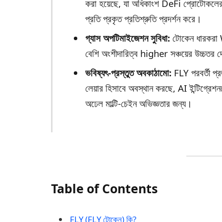
করা হয়েছে, যা অধিকাংশ DeFi প্রোটোকলের তু
প্রতি প্রকৃত প্রতিশ্রুতি প্রদর্শন করে।
গ্যাস অপটিমাইজেশন সুবিধা:
টোকেন ধারকরা WI
বেশি অংশীদারিত্ব higher সঞ্চয়ের উচ্চতর দে
ভবিষ্যৎ-প্রস্তুত অবকাঠামো:
FLY পরবর্তী প্
লেয়ার হিসাবে অবস্থান করছে, AI ইন্টিগ্রেশন
অঢেল মাল্টি-চেইন অভিজ্ঞতার জন্য।
Table of Contents
FLY (FLY টোকেন) কি?