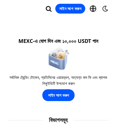
সাইন আপ করুন
MEXC-এ যোগ দিন এবং ১০,০০০ USDT পান
সর্বাধিক ট্রেন্ডিং টোকেন, প্রতিদিনের এয়ারড্রপ, অত্যন্ত কম ফি এবং ব্যাপক
লিকুইডিটি উপভোগ করুন
সাইন আপ করুন
বিভাগসমূহ