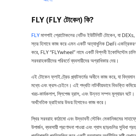
FLY (FLY টোকেন) কি?
FLY
মাগপাই প্রোটোকলের নেটিভ ইউটিলিটি টোকেন, যা DEXs, L
স্তর হিসাবে কাজ করে এমন একটি অত্যাধুনিক DeFi একত্রিকরণ প্
করে, FLY “FLYwheel” নামে একটি বিপ্লবী ইকোসিস্টেম চালিত
সরবরাহকারীদের পরিবর্তে ব্যবসায়ীদের অগ্রাধিকার দেয়।
এই টোকেন ফ্লাই.ট্রেড প্ল্যাটফর্মের অধীনে কাজ করে, যা বিদ্
মধ্যে এবং ক্রস-চেইনে। এই পদ্ধতি নাটকীয়ভাবে বিভক্তি কমিয়ে
খরচ-কার্যকলাপ, স্লিপেজ হ্রাস, এবং উন্নত সম্পদ মূল্যায়ন 
অর্থনৈতিক ড্রাইভার উভয় হিসাবেও কাজ করে।
স্থির সরবরাহ কাঠামো এবং উদ্ভাবনী স্টেকিং মেকানিজমের সাহায্
উপার্জন, ব্যবসায়ী প্রণোদনা পাওয়া এবং গ্যাস ছাড়গুলির সুবি
প্রতিশ্রুতি প্রতিফলিত করে একটি বৃত্তাকার অর্থনীতির সৃষ্টি যে