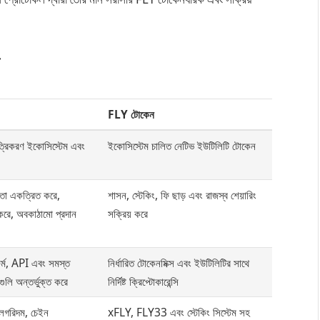
FLY টোকেন
ত্রিকরণ ইকোসিস্টেম এবং
ইকোসিস্টেম চালিত নেটিভ ইউটিলিটি টোকেন
তা একত্রিত করে,
শাসন, স্টেকিং, ফি ছাড় এবং রাজস্ব শেয়ারিং
করে, অবকাঠামো প্রদান
সক্রিয় করে
টফর্ম, API এবং সমস্ত
নির্ধারিত টোকেনমিক্স এবং ইউটিলিটির সাথে
ুলি অন্তর্ভুক্ত করে
নির্দিষ্ট ক্রিপ্টোকারেন্সি
ালগরিদম, চেইন
xFLY, FLY33 এবং স্টেকিং সিস্টেম সহ