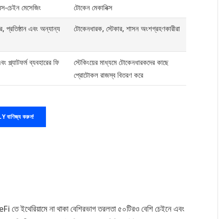
্রস-চেইন মেসেজিং
টোকেন মেকানিক্স
র, প্রতিষ্ঠান এবং অন্যান্য
টোকেনধারক, স্টেকার, শাসন অংশগ্রহণকারীরা
বং প্ল্যাটফর্ম ব্যবহারের ফি
স্টেকিংয়ের মাধ্যমে টোকেনধারকদের কাছে
প্রোটোকল রাজস্ব বিতরণ করে
Y বাণিজ্য করুন!
DeFi তে ইথেরিয়ামে না থাকা বেশিরভাগ তরলতা ৫০টিরও বেশি চেইনে এবং