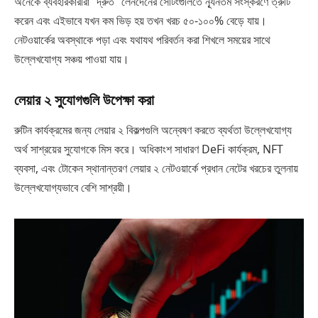
অনেকে ব্যবহারকারীরা “দ্রুত” লেনদেনের সেটিংগুলিতে ন্যূনতম সংস্করণে ত্রুটি
করেন এবং এইভাবে যখন কম ভিড় হয় তখন খরচ ৫০-১০০% বেড়ে যায়।
নেটওয়ার্কের অবস্থাকে পড়া এবং যথাযথ পরিবর্তন করা শিখলে সময়ের সাথে
উল্লেখযোগ্য সঞ্চয় পাওয়া যায়।
লেয়ার ২ সুযোগগুলি উপেক্ষা করা
রুটিন কার্যক্রমের জন্য লেয়ার ২ বিকল্পগুলি অন্বেষণ করতে ব্যর্থতা উল্লেখযোগ্য
অর্থ সাশ্রয়ের সুযোগকে মিস করে। অধিকাংশ সাধারণ DeFi কার্যক্রম, NFT
ব্যবসা, এবং টোকেন স্থানান্তরণ লেয়ার ২ নেটওয়ার্কে প্রধান নেটের খরচের তুলনায়
উল্লেখযোগ্যভাবে বেশি সাশ্রয়ী।