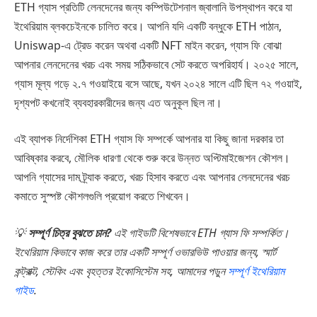
ETH গ্যাস প্রতিটি লেনদেনের জন্য কম্পিউটেশনাল জ্বালানি উপস্থাপন করে যা
ইথেরিয়াম ব্লকচেইনকে চালিত করে। আপনি যদি একটি বন্ধুকে ETH পাঠান,
Uniswap-এ ট্রেড করেন অথবা একটি NFT মাইন করেন, গ্যাস ফি বোঝা
আপনার লেনদেনের খরচ এবং সময় সঠিকভাবে সেট করতে অপরিহার্য। ২০২৫ সালে,
গ্যাস মূল্য গড়ে ২.৭ গওয়াইয়ে বসে আছে, যখন ২০২৪ সালে এটি ছিল ৭২ গওয়াই,
দৃশ্যপট কখনোই ব্যবহারকারীদের জন্য এত অনুকূল ছিল না।
এই ব্যাপক নির্দেশিকা ETH গ্যাস ফি সম্পর্কে আপনার যা কিছু জানা দরকার তা
আবিষ্কার করবে, মৌলিক ধারণা থেকে শুরু করে উন্নত অপ্টিমাইজেশন কৌশল।
আপনি গ্যাসের দাম ট্র্যাক করতে, খরচ হিসাব করতে এবং আপনার লেনদেনের খরচ
কমাতে সুস্পষ্ট কৌশলগুলি প্রয়োগ করতে শিখবেন।
💡
সম্পূর্ণ চিত্র বুঝতে চান?
এই গাইডটি বিশেষভাবে ETH গ্যাস ফি সম্পর্কিত।
ইথেরিয়াম কিভাবে কাজ করে তার একটি সম্পূর্ণ ওভারভিউ পাওয়ার জন্য, স্মার্ট
কন্ট্রাক্ট, স্টেকিং এবং বৃহত্তর ইকোসিস্টেম সহ, আমাদের পড়ুন
সম্পূর্ণ ইথেরিয়াম
গাইড
.