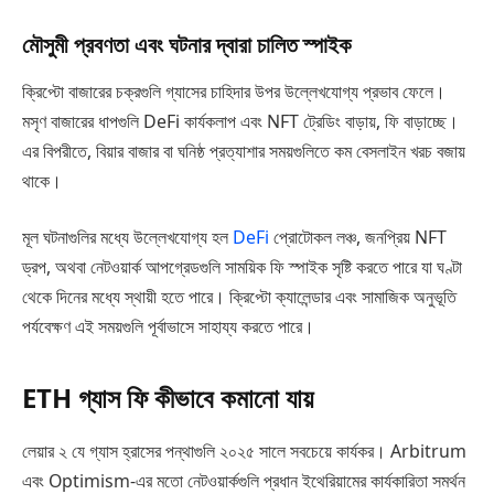
মৌসুমী প্রবণতা এবং ঘটনার দ্বারা চালিত স্পাইক
ক্রিপ্টো বাজারের চক্রগুলি গ্যাসের চাহিদার উপর উল্লেখযোগ্য প্রভাব ফেলে।
মসৃণ বাজারের ধাপগুলি DeFi কার্যকলাপ এবং NFT ট্রেডিং বাড়ায়, ফি বাড়াচ্ছে।
এর বিপরীতে, বিয়ার বাজার বা ঘনিষ্ঠ প্রত্যাশার সময়গুলিতে কম বেসলাইন খরচ বজায়
থাকে।
মূল ঘটনাগুলির মধ্যে উল্লেখযোগ্য হল
DeFi
প্রোটোকল লঞ্চ, জনপ্রিয় NFT
ড্রপ, অথবা নেটওয়ার্ক আপগ্রেডগুলি সাময়িক ফি স্পাইক সৃষ্টি করতে পারে যা ঘণ্টা
থেকে দিনের মধ্যে স্থায়ী হতে পারে। ক্রিপ্টো ক্যালেন্ডার এবং সামাজিক অনুভূতি
পর্যবেক্ষণ এই সময়গুলি পূর্বাভাসে সাহায্য করতে পারে।
ETH গ্যাস ফি কীভাবে কমানো যায়
লেয়ার ২ যে গ্যাস হ্রাসের পন্থাগুলি ২০২৫ সালে সবচেয়ে কার্যকর। Arbitrum
এবং Optimism-এর মতো নেটওয়ার্কগুলি প্রধান ইথেরিয়ামের কার্যকারিতা সমর্থন