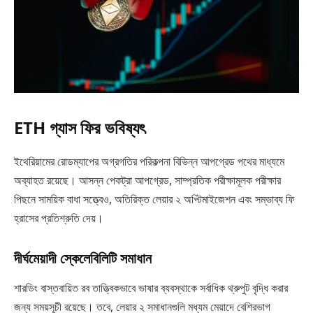
ETH গ্যাস ফির ভবিষ্যৎ
ইথেরিয়ামের রোডম্যাপের অগ্রগতির পরিকল্পনা বিভিন্ন আপগ্রেড পথের মাধ্যমে
অব্যাহত রয়েছে। আসন্ন পেকট্রা আপগ্রেড, সাম্প্রতিক পরীক্ষামূলক পরীক্ষার
পিছনে সাময়িক বাধা সত্ত্বেও, অতিরিক্ত লেয়ার ২ অপ্টিমাইজেশন এবং সম্ভাব্য ফি
হ্রাসের প্রতিশ্রুতি দেয়।
দীর্ঘমেয়াদী স্কেলেবিলিটি সমাধান
শারডিং বাস্তবায়িত রব তাত্ত্বিকভাবে ভাষার ব্যবস্থাকে সর্বাধিক থ্রুপুট বৃদ্ধি করার
জন্য সময়সূচী রয়েছে। তবে, লেয়ার ২ সমাধানগুলি মধ্যম মেয়াদে বেশিরভাগ