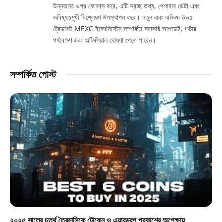
উন্নয়নের ওপর ফোকাস করে, এটি স্বচ্ছ তথ্য, পেশাদার ডেটা এবং
ভবিষ্যতমুখী বিশ্লেষণ উপস্থাপন করে। নতুন এবং অভিজ্ঞ উভয়
ট্রেডারই MEXC ইকোসিস্টেম সম্পর্কিত সরাসরি আপডেট, গভীর
পর্যবেক্ষণ এবং অফিসিয়াল ঘোষণা পেতে পারেন।
সম্পর্কিত পোস্ট
২০২৫ সালের চতুর্থ ত্রৈমাসিকে টোকেন ও এয়ারড্রপ প্রকাশের অপেক্ষায়