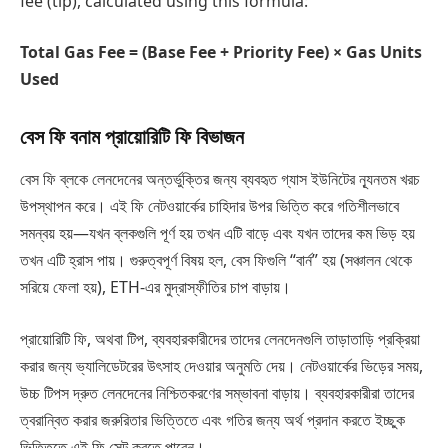
fee (tip), calculated using this formula:
Total Gas Fee = (Base Fee + Priority Fee) × Gas Units
Used
বেস ফি বনাম প্রায়োরিটি ফি বিভাজন
বেস ফি ব্লকে লেনদেনের অন্তর্ভুক্তির জন্য ব্যবহৃত গ্যাস ইউনিটের ন্যূনতম খরচ
উপস্থাপন করে। এই ফি নেটওয়ার্কের চাহিদার উপর ভিত্তি করে গতিশীলভাবে
সমন্বয় হয়—যখন ব্লকগুলি পূর্ণ হয় তখন এটি বাড়ে এবং যখন তাদের কম ভিড় হয়
তখন এটি হ্রাস পায়। গুরুত্বপূর্ণ বিষয় হল, বেস ফিগুলি “বার্ন” হয় (সঞ্চালন থেকে
সরিয়ে ফেলা হয়), ETH-এর মুদ্রাস্ফীতির চাপ বাড়ায়।
প্রায়োরিটি ফি, অথবা টিপ, ব্যবহারকারীদের তাদের লেনদেনগুলি তাড়াতাড়ি প্রক্রিয়া
করার জন্য ভ্যালিডেটরের উৎসাহ দেওয়ার অনুমতি দেয়। নেটওয়ার্কের ভিড়ের সময়,
উচ্চ টিপস দ্রুত লেনদেনের নিশ্চিতকরণের সম্ভাবনা বাড়ায়। ব্যবহারকারীরা তাদের
ত্বরান্বিত করার জরুরিতার ভিত্তিতে এবং গতির জন্য অর্থ প্রদান করতে ইচ্ছুক
ভিত্তিতে এই ফি সেট করতে পারেন।