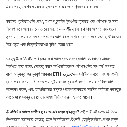
একটি গ্রহণযোগ্য প্ল্যাটফর্ম হিসাবে তার অবস্থান পুনরুদ্ধার করেছে।
গ্যাসের প্রক্রিয়াগুলি বোঝা, যথাযথ ট্র্যাকিং টুলগুলির ব্যবহার এবং কৌশলগত সময়
নির্ধারণ করে আপনার লেনদেনের খরচ ৫০-৯০% হ্রাস করা যায় অজ্ঞাত ব্যবহারের
তুলনায়। লেয়ার ২ সমাধান গ্যাসের অতিরিক্ত সাশ্রয় প্রদান করে যখন ইথেরিয়ামের
নিরাপত্তা এবং বিকেন্দ্রীকরণের সুবিধা বজায় থাকে।
যেহেতু ইকোসিস্টেম পরিকল্পনা করা আপগ্রেড এবং স্কেলিং সমাধানের মাধ্যমে
বিকশিত হতে থাকে, সেহেতু গ্যাস অপ্টিমাইজেশন কৌশলগুলির সম্পর্কে অবগত
থাকা অত্যন্ত গুরুত্বপূর্ণ আপনার ETH تجربه-কে সর্বাধিক করতে এবং খরচগুলি
হ্রাস করার জন্য। বিশ্বস্ত গ্যাস ট্র্যাকারের বুকমার্ক করুন, লেয়ার ২ বিকল্পগুলি
অন্বেষণ করুন, এবং ইথেরিয়ামের উন্নত প্রবেশযোগ্যতার সর্বাধিক কাঠামো প্রস্তুত
করতে মানসম্পন্ন লেনদেনের সময় নির্ধারণ করুন ২০২৫ সালে।
ইথেরিয়ামে আরও গভীরে ডুব দেওয়ার জন্য প্রস্তুত?
এই গাইডটি গ্যাস ফি নিয়ে
বিশদভাবে আলোচনা করেছে, তবে ইথেরিয়ামের বিপ্লবী প্রযুক্তি নিয়ে শেখার জন্য
আরও অনেক কিছু রয়ে গেছে। আমাদের পড়ুন
সম্পূর্ণ ইথেরিয়াম গাইড
স্মার্ট কন্ট্রাক্ট,