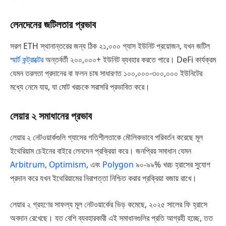
লেনদেনের জটিলতার প্রভাব
সরল ETH স্থানান্তরের জন্য ঠিক ২১,০০০ গ্যাস ইউনিট প্রয়োজন, যখন জটিল
স্মার্ট কন্ট্রাক্টের
অন্তর্বর্তী ২০০,০০০+ ইউনিট ব্যবহার করতে পারে। DeFi কার্যক্রম
যেমন তরলতা প্রদানের বা ফলন চাষ সাধারণত ১০০,০০০-৩০০,০০০ ইউনিটের
মধ্যে নেমে যায়, যা মোট খরচকে সরাসরি প্রভাবিত করে।
লেয়ার ২ সমাধানের প্রভাব
লেয়ার ২ নেটওয়ার্কগুলি গ্যাসের গতিশীলতাকে মৌলিকভাবে পরিবর্তন করেছে মূল
ইথেরিয়াম চেইনের বাইরে লেনদেন প্রক্রিয়া করে। জনপ্রিয় সমাধান যেমন
Arbitrum
,
Optimism
, এবং
Polygon
৯০-৯৯% খরচ হ্রাসের সুযোগ
প্রদান করে যখন ইথেরিয়ামের নিরাপত্তা নিশ্চিত করার প্রক্রিয়া বজায় রাখে।
লেয়ার ২ গ্রহণের সাফল্য মূল নেটওয়ার্কের ভিড় কমেছে, ২০২৫ সালের ফি হ্রাসে
অবদান রেখেছে। যত বেশি ব্যবহারকারী এই সমাধানগুলির প্রতি আগ্রহী হচ্ছে, তত