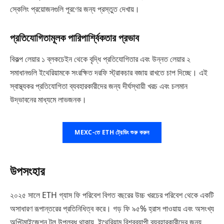
স্কেলিং প্রয়োজনগুলি পূরণের জন্য প্রস্তুত দেখায়।
প্রতিযোগিতামূলক পারিপার্শ্বিকতার প্রভাব
বিকল্প লেয়ার ১ ব্লকচেইন থেকে বৃদ্ধি প্রতিযোগিতার এবং উন্নত লেয়ার ২
সমাধানগুলি ইথেরিয়ামকে সংরক্ষিত দরফি স্ট্রাকচার বজায় রাখতে চাপ দিচ্ছে। এই
স্বাস্থ্যকর প্রতিযোগিতা ব্যবহারকারীদের জন্য দীর্ঘস্থায়ী খরচ এবং চলমান
উদ্ভাবনের মাধ্যমে লাভজনক।
MEXC-তে ETH ট্রেডিং শুরু করুন
উপসংহার
২০২৫ সালে ETH গ্যাস ফি পরিবেশ বিগত বছরের উচ্চ খরচের পরিবেশ থেকে একটি
অসাধারণ রূপান্তরের প্রতিনিধিত্ব করে। গড় ফি ৯৫% হ্রাস পাওয়ায় এবং অসংখ্য
অপ্টিমাইজেশন টুল উপলব্ধ থাকায়, ইথেরিয়াম বিশ্বব্যাপী ব্যবহারকারীদের জন্য