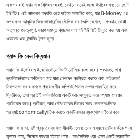
এক গওয়াই সমান এক বিলিয়ন ওয়েই, যেখানে ওয়েই হচ্ছে ইথারের সবচেয়ে ছোট
ইউনিট। এই নামকরণ পদ্ধতি ওয়ে দাইকে সম্মানিত করে, যার B-Money এর
ওপর কাজ আধুনিক ক্রিপ্টোকারেন্সির মৌলিক ধারণাগুলি রেখেছে। গওয়াই বোঝা
অত্যন্ত গুরুত্বপূর্ণ, কারণ সমস্ত গ্যাসের দাম এই ইউনিটে উদ্ধৃত করা হয় এবং
ওয়ালেট এবং ট্র্যাকিং টুলস জুড়ে।
গ্যাস ফি কেন বিদ্যমান
গ্যাস ফি ইথেরিয়াম ইকোসিস্টেমে তিনটি মৌলিক কাজ করে। প্রথমত, তারা
ভ্যালিডেটরদের ক্ষতিপূরণ দেয় যারা লেনদেন প্রক্রিয়া করতে এবং নেটওয়ার্ক
নিরাপত্তা বজায় রাখতে প্রয়োজনীয় কম্পিউটেশনাল সম্পদ প্রবাহিত করে।
দ্বিতীয়ত, তারা প্রতিটি কার্যকারিতায় একটি খরচ সংযুক্ত করে স্প্যাম হামলার
প্রতিরোধ করে। তৃতীয়ত, তারা নেটওয়ার্কের ভিড়ের সময় লেনদেনগুলিকে
প্রাধ্যEconomicallyিক করতে একটি বাজার ব্যবস্থাপনা তৈরি করে।
গ্যাস ফি ছাড়া, দুষ্ট প্রকৃতির ব্যক্তি সীমাহীন লেনদেনের মাধ্যমে নেটওয়ার্ককে গদ্য
তুলতে পারে, সিস্টেম ব্যর্থতা ঘটাতে পারে। অর্থনৈতিক খরচ এমন একটি স্বাভাবিক