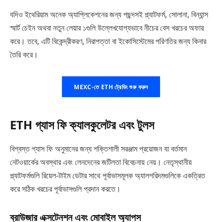
যদিও ইথেরিয়াম অনেক অ্যাপ্লিকেশনের জন্য পছন্দসই প্ল্যাটফর্ম, সোলানা, বিন্যান্স
স্মার্ট চেইন অথবা নতুন লেয়ার ১গুলি উল্লেখযোগ্যভাবে নীচের বেস খরচের অফার
করে। তবে, এটি বিকেন্দ্রীকরণ, নিরাপত্তা বা ইকোসিস্টেমের পরিণতির জন্য কিনার
তৈরি করে।
MEXC-তে ETH ট্রেডিং শুরু করুন
ETH গ্যাস ফি ক্যালকুলেটর এবং টুলস
বিশ্বস্ত গ্যাস ফি অনুমানের জন্য শক্তিশালী সরঞ্জাম প্রয়োজন যা বর্তমান
নেটওয়ার্কের অবস্থার এবং লেনদেনের জটিলতা বিবেচনায় নেয়। নেতৃস্থানীয়
প্ল্যাটফর্মগুলি রিয়েল-টাইম ডেটার সাথে পূর্বাভাসমূলক অ্যালগরিদমগুলিকে একত্রিত
করে সঠিক খরচের পূর্বাভাসগুলি প্রদান করতে।
ব্রাউজার এক্সটেনশন এবং মোবাইল অ্যাপস