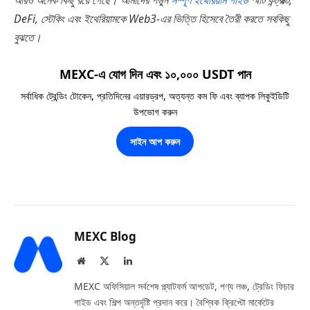
DeFi, স্টেকিং এবং ইথেরিয়ামকে Web3-এর ভিত্তি হিসেবে তৈরী করতে সবকিছু
বুঝতে।
MEXC-এ যোগ দিন এবং ১০,০০০ USDT পান
সর্বাধিক ট্রেন্ডিং টোকেন, প্রতিদিনের এয়ারড্রপ, অত্যন্ত কম ফি এবং ব্যাপক লিকুইডিটি
উপভোগ করুন
সাইন আপ করুন
MEXC Blog
Website
X
LinkedIn
(Twitter)
MEXC অফিসিয়াল সর্বশেষ প্ল্যাটফর্ম আপডেট, পণ্য লঞ্চ, ট্রেডিং ফিচার
গাইড এবং শিল্প অন্তর্দৃষ্টি প্রদান করে। বৈশ্বিক ক্রিপ্টো মার্কেটের