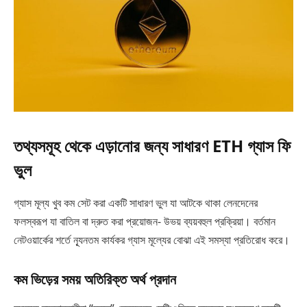
তথ্যসমূহ থেকে এড়ানোর জন্য সাধারণ ETH গ্যাস ফি
ভুল
গ্যাস মূল্য খুব কম সেট করা একটি সাধারণ ভুল যা আটকে থাকা লেনদেনের
ফলস্বরূপ যা বাতিল বা দ্রুত করা প্রয়োজন- উভয় ব্যয়বহুল প্রক্রিয়া। বর্তমান
নেটওয়ার্কের শর্তে ন্যূনতম কার্যকর গ্যাস মূল্যের বোঝা এই সমস্যা প্রতিরোধ করে।
কম ভিড়ের সময় অতিরিক্ত অর্থ প্রদান