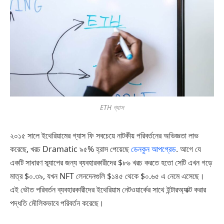
ETH গ্যাস
২০১৫ সালে ইথেরিয়ামের গ্যাস ফি সবচেয়ে নাটকীয় পরিবর্তনের অভিজ্ঞতা লাভ
করেছে, খরচ Dramatic ৯৫% হ্রাস পেয়েছে
ডেনকুন আপগ্রেড
. আগে যে
একটি সাধারণ স্ব্যাপের জন্য ব্যবহারকারীদের $৮৬ খরচ করতে হতো সেটি এখন গড়ে
মাত্র $০.৩৯, যখন NFT লেনদেনগুলি $১৪৫ থেকে $০.৬৫ এ নেমে এসেছে।
এই ভৌত পরিবর্তন ব্যবহারকারীদের ইথেরিয়াম নেটওয়ার্কের সাথে ইন্টারঅ্যাক্ট করার
পদ্ধতি মৌলিকভাবে পরিবর্তন করেছে।