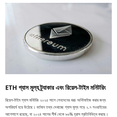
ETH গ্যাস মূল্য ট্র্যাকার এবং রিয়েল-টাইম মনিটরিং
রিয়েল-টাইম গ্যাস মনিটরিং ২০২৫ সালে লেনদেনের খরচ অপ্টিমাইজ করার জন্য
অপরিহার্য হয়ে উঠেছে। বর্তমান তথ্য দেখাচ্ছে গ্যাস মূল্য গড়ে ২.৭ গওয়াইয়ের
আশেপাশে রয়েছে, যা ২০২৪ সালের শীর্ষ থেকে ৯৬% হ্রাস প্রতিনিধিত্ব করছে।