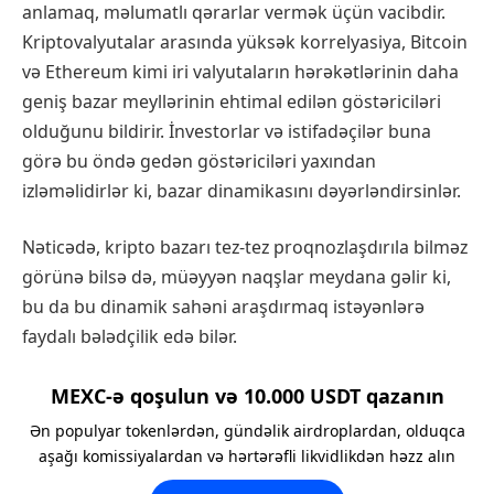
anlamaq, məlumatlı qərarlar vermək üçün vacibdir.
Kriptovalyutalar arasında yüksək korrelyasiya, Bitcoin
və Ethereum kimi iri valyutaların hərəkətlərinin daha
geniş bazar meyllərinin ehtimal edilən göstəriciləri
olduğunu bildirir. İnvestorlar və istifadəçilər buna
görə bu öndə gedən göstəriciləri yaxından
izləməlidirlər ki, bazar dinamikasını dəyərləndirsinlər.
Nəticədə, kripto bazarı tez-tez proqnozlaşdırıla bilməz
görünə bilsə də, müəyyən naqşlar meydana gəlir ki,
bu da bu dinamik sahəni araşdırmaq istəyənlərə
faydalı bələdçilik edə bilər.
MEXC-ə qoşulun və 10.000 USDT qazanın
Ən populyar tokenlərdən, gündəlik airdroplardan, olduqca
aşağı komissiyalardan və hərtərəfli likvidlikdən həzz alın