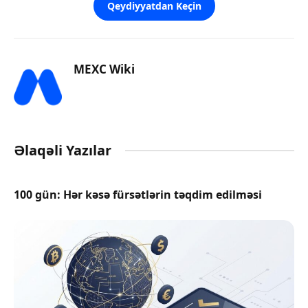
Qeydiyyatdan Keçin
MEXC Wiki
Əlaqəli Yazılar
100 gün: Hər kəsə fürsətlərin təqdim edilməsi