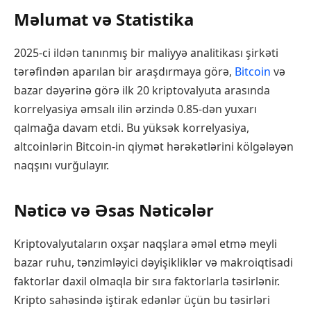
Məlumat və Statistika
2025-ci ildən tanınmış bir maliyyə analitikası şirkəti
tərəfindən aparılan bir araşdırmaya görə,
Bitcoin
və
bazar dəyərinə görə ilk 20 kriptovalyuta arasında
korrelyasiya əmsalı ilin ərzində 0.85-dən yuxarı
qalmağa davam etdi. Bu yüksək korrelyasiya,
altcoinlərin Bitcoin-in qiymət hərəkətlərini kölgələyən
naqşını vurğulayır.
Nəticə və Əsas Nəticələr
Kriptovalyutaların oxşar naqşlara əməl etmə meyli
bazar ruhu, tənzimləyici dəyişikliklər və makroiqtisadi
faktorlar daxil olmaqla bir sıra faktorlarla təsirlənir.
Kripto sahəsində iştirak edənlər üçün bu təsirləri