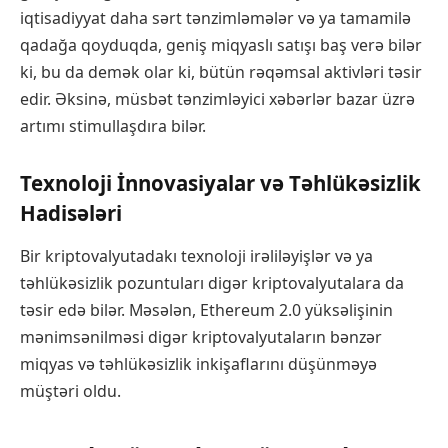
iqtisadiyyat daha sərt tənzimləmələr və ya tamamilə
qadağa qoyduqda, geniş miqyaslı satışı baş verə bilər
ki, bu da demək olar ki, bütün rəqəmsal aktivləri təsir
edir. Əksinə, müsbət tənzimləyici xəbərlər bazar üzrə
artımı stimullaşdıra bilər.
Texnoloji İnnovasiyalar və Təhlükəsizlik
Hadisələri
Bir kriptovalyutadakı texnoloji irəliləyişlər və ya
təhlükəsizlik pozuntuları digər kriptovalyutalara da
təsir edə bilər. Məsələn, Ethereum 2.0 yüksəlişinin
mənimsənilməsi digər kriptovalyutaların bənzər
miqyas və təhlükəsizlik inkişaflarını düşünməyə
müştəri oldu.