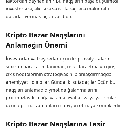
faktordan qaynaqlanır. Bu naqşların başa düşülməsi
investorlara, alıcılara və istifadəçilərə məlumatlı
qərarlar vermək üçün vacibdir.
Kripto Bazar Naqşlarını
Anlamağın Önəmi
İnvestorlar və treyderlər üçün kriptovalyutaların
sinxron hərəkətini tanımaq, risk idarəetmə və giriş-
çıxış nöqtələrinin strategiyasını planlaşdırmaqda
əhəmiyyətli ola bilər. Gündəlik istifadəçilər üçün bu
naqşları anlamaq qiymət dalğalanmalarını
proqnozlaşdırmağa və əməliyyatlar və ya yatırımlar
üçün optimal zamanları müəyyən etməyə kömək edir.
Kripto Bazar Naqşlarına Təsir