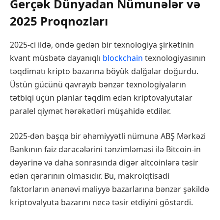
Gerçək Dünyadan Nümunələr və
2025 Proqnozları
2025-ci ildə, öndə gedən bir texnologiya şirkətinin
kvant müsbətə dayanıqlı
blockchain
texnologiyasının
təqdimatı kripto bazarına böyük dalğalar doğurdu.
Üstün gücünü qavrayıb bənzər texnologiyaların
tətbiqi üçün planlar təqdim edən kriptovalyutalar
paralel qiymət hərəkətləri müşahidə etdilər.
2025-dən başqa bir əhəmiyyətli nümunə ABŞ Mərkəzi
Bankının faiz dərəcələrini tənzimləməsi ilə Bitcoin-in
dəyərinə və daha sonrasında digər altcoinlərə təsir
edən qərarının olmasıdır. Bu, makroiqtisadi
faktorların ənənəvi maliyyə bazarlarına bənzər şəkildə
kriptovalyuta bazarını necə təsir etdiyini göstərdi.