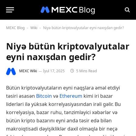
MEXC Blog
Wiki
Niyə bütün kriptovalyutalar eyni naxışdan gedir?
-
-
Niyə bütün kriptovalyutalar
eyni naxışdan gedir?
MEXC Wiki
İyul 17, 2025
5 Mins Read
Bütün kriptovalyutaların eyni naqşlara əməl etdiyi
təsiri əsasən
Bitcoin
və
Ethereum
kimi iri bazar
liderləri ilə yüksək korrelyasiyasından irəli gəlir. Bu
korrelyasiya, bazar ruhu, tənzimləyici xəbərlər və
bütün kripto bazarını eyni anda təsir edə bilən
makroiqtisadi dəyişikliklər daxil olmaqla bir neçə