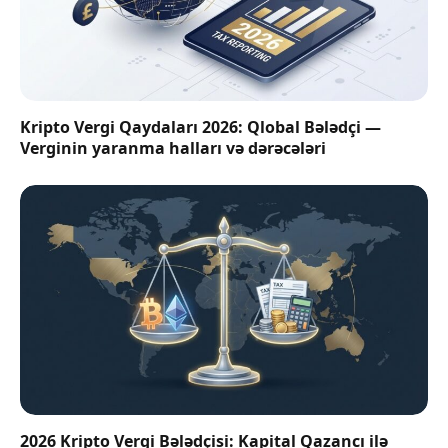
Kripto Vergi Qaydaları 2026: Qlobal Bələdçi —
Verginin yaranma halları və dərəcələri
2026 Kripto Vergi Bələdçisi: Kapital Qazancı ilə