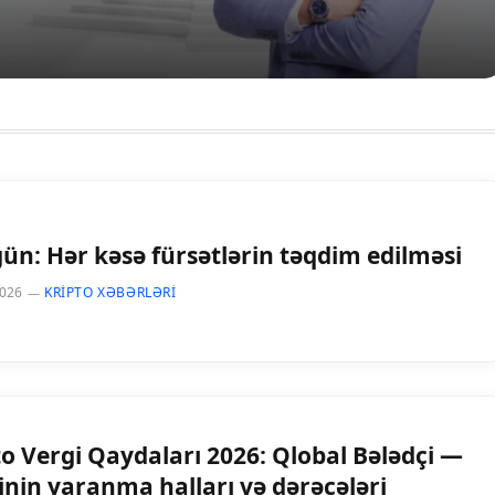
gün: Hər kəsə fürsətlərin təqdim edilməsi
2026
KRIPTO XƏBƏRLƏRI
to Vergi Qaydaları 2026: Qlobal Bələdçi —
inin yaranma halları və dərəcələri