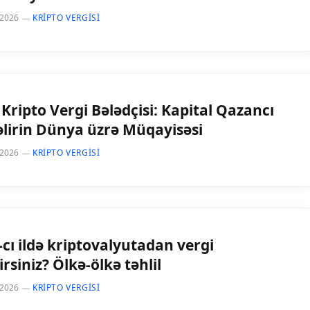
 2026
KRIPTO VERGISI
Kripto Vergi Bələdçisi: Kapital Qazancı
Gəlirin Dünya üzrə Müqayisəsi
 2026
KRIPTO VERGISI
-cı ildə kriptovalyutadan vergi
rsiniz? Ölkə-ölkə təhlil
 2026
KRIPTO VERGISI