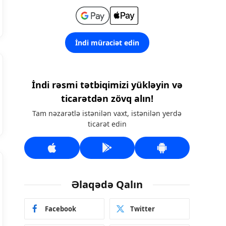
İndi müraciət edin
İndi rəsmi tətbiqimizi yükləyin və
ticarətdən zövq alın!
Tam nəzarətlə istənilən vaxt, istənilən yerdə
ticarət edin
Əlaqədə Qalın
Facebook
Twitter