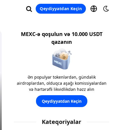
Qeydiyyatdan Keçin
MEXC-ə qoşulun və 10.000 USDT
qazanın
Ən populyar tokenlərdən, gündəlik
airdroplardan, olduqca aşağı komissiyalardan
və hərtərəfli likvidlikdən həzz alın
Qeydiyyatdan Keçin
Kateqoriyalar