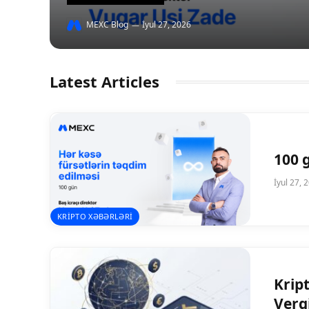
MEXC Blog
İyul 27, 2026
Latest Articles
100 
İyul 27, 
KRIPTO XƏBƏRLƏRI
Krip
Verg