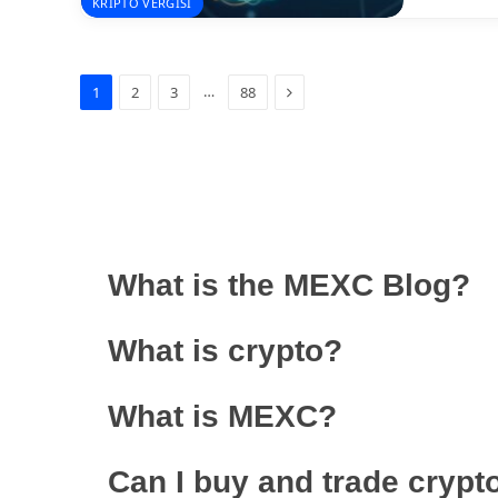
KRIPTO VERGISI
Next
…
1
2
3
88
What is the MEXC Blog?
What is crypto?
What is MEXC?
Can I buy and trade cryp