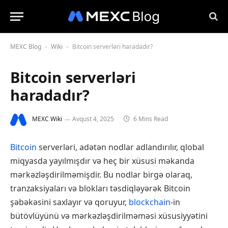
MEXC Blog
Wiki
Bitcoin serverləri haradadır?
-
-
Bitcoin serverləri
haradadır?
MEXC Wiki
Avqust 4, 2025
6 Mins Read
Bitcoin
serverləri, adətən nodlar adlandırılır, qlobal
miqyasda yayılmışdır və heç bir xüsusi məkanda
mərkəzləşdirilməmişdir. Bu nodlar birgə olaraq,
tranzaksiyaları və blokları təsdiqləyərək Bitcoin
şəbəkəsini saxlayır və qoruyur,
blockchain
-in
bütövlüyünü və mərkəzləşdirilməməsi xüsusiyyətini