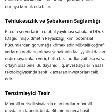
etməyə kömək edə bilər.
Təhlükəsizlik və Şəbəkənin Sağlamlığı
Bitcoin serverlərinin qlobal yayılması şəbəkəni DDoS
(Dağıdılmış Xidmətin Rəyasızlığı) kimi potensial
hücumlardan qorumağa kömək edir. Müxtəlif coğrafi
yerlərdə nodların olması şəbəkənin fəaliyyətini davam
etdirməyə imkan verir, hətta bəzi nodlar zəifləsə və ya
oflayn olsa belə. Bu dayanıqlılıq, investisiyaların əsas
texnologiyasında sabitlik axtaran investorları cəlb
edir.
Tənzimləyici Təsir
Müxtəlif yurisdiksiyalarda olan nodlar müxtəlif
qaydalara tabedir, bu da Bitcoin-in necə hasil