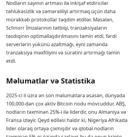
Nodların sayının artması ilə inkişaf etdiricilər
təhlükəsizlik və səmərəliliyi artırmaq üçün daha
mürəkkəb protokollar təqdim etdilər. Məsələn,
Schnorr İmzalarının tətbiqi, tranzaksiyaların
təsdiqinin optimallaşdırılmasını təmin etdi, fərdi
serverlərin yükünü azaltmağı, eyni zamanda
tranzaksiya məxfiliyini və sürətini artırmağı təmin
etdi.
Məlumatlar və Statistika
2025-ci il üzrə ən son məlumatlara əsasən, dünyada
100,000-dən çox aktiv Bitcoin nodu mövcuddur. ABŞ,
nodların təxminən 25%-i ilə liderdir, onu Almaniya və
Fransa izləyir. Qeyd ediləsi haldır ki, Nigeriya Afrikada
lider olaraq ortaya çıxmışdır və qlobal nodların
təxminən 5%-ni özündə saxlayır, bu da onun kripto