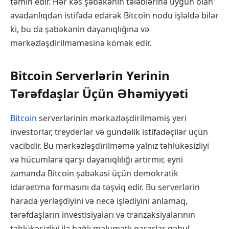
təmin edir. Hər kəs şəbəkənin tələblərinə uyğun olan
avadanlıqdan istifadə edərək Bitcoin nodu işləldə bilər
ki, bu da şəbəkənin dayanıqlığına və
mərkəzləşdirilməməsinə kömək edir.
Bitcoin Serverlərin Yerinin
Tərəfdaşlar Üçün Əhəmiyyəti
Bitcoin
serverlərinin mərkəzləşdirilməmiş yeri
investorlar, treyderlər və gündəlik istifadəçilər üçün
vacibdir. Bu mərkəzləşdirilməmə yalnız təhlükəsizliyi
və hücumlara qarşı dayanıqlılığı artırmır, eyni
zamanda Bitcoin şəbəkəsi üçün demokratik
idarəetmə formasını da təşviq edir. Bu serverlərin
harada yerləşdiyini və necə işlədiyini anlamaq,
tərəfdaşların investisiyaları və tranzaksiyalarının
təhlükəsizliyi ilə bağlı məlumatlı qərarlar qəbul