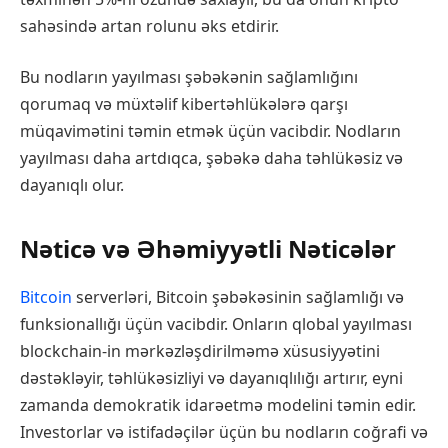
sahəsində artan rolunu əks etdirir.
Bu nodların yayılması şəbəkənin sağlamlığını
qorumaq və müxtəlif kibertəhlükələrə qarşı
müqavimətini təmin etmək üçün vacibdir. Nodların
yayılması daha artdıqca, şəbəkə daha təhlükəsiz və
dayanıqlı olur.
Nəticə və Əhəmiyyətli Nəticələr
Bitcoin
serverləri, Bitcoin şəbəkəsinin sağlamlığı və
funksionallığı üçün vacibdir. Onların qlobal yayılması
blockchain-in mərkəzləşdirilməmə xüsusiyyətini
dəstəkləyir, təhlükəsizliyi və dayanıqlılığı artırır, eyni
zamanda demokratik idarəetmə modelini təmin edir.
Investorlar və istifadəçilər üçün bu nodların coğrafi və