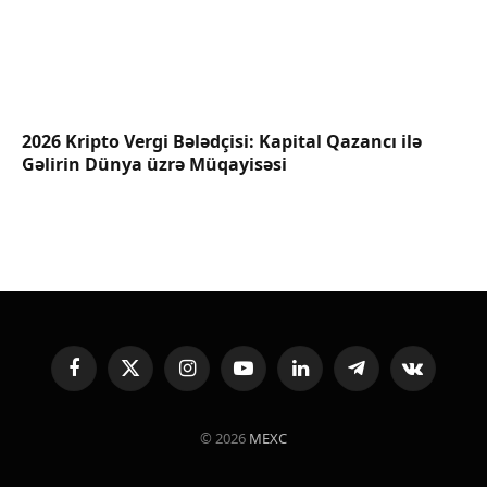
2026 Kripto Vergi Bələdçisi: Kapital Qazancı ilə
Gəlirin Dünya üzrə Müqayisəsi
Facebook
X
Instagram
YouTube
LinkedIn
Telegram
VKontakte
(Twitter)
© 2026
MEXC