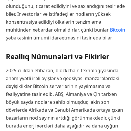
olunduğunu, ticarət edildiyini və saxlandığını təsir edə
bilər. Investorlar və istifadəçilər nodların yüksək
konsentrasiya edildiyi ölkələrin tənzimləmə
mühitindən xəbərdar olmalıdırlar, çünki bunlar
Bitcoin
şəbəkəsinin ümumi idarəetməsini təsir edə bilər.
Reallıq Nümunələri və Fikirler
2025-ci ildən etibarən, blockchain texnologiyasında
əhəmiyyətli irəliləyişlər və geosiyasi mənzərələrdəki
dəyişikliklər Bitcoin serverlərinin yayılmasına və
fəaliyyətinə təsir edib. ABŞ, Almaniya və Çin tarixən
böyük sayda nodlara sahib olmuşdur, lakin son
dövrlərdə Afrikada və Cənubi Amerikada ortaya çıxan
bazarların nod sayının artdığı görünməkdədir, çünki
burada enerji xərcləri daha aşağıdır və daha uyğun