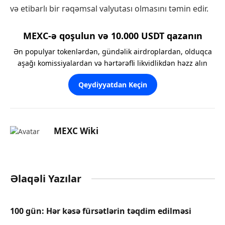
və etibarlı bir rəqəmsal valyutası olmasını təmin edir.
MEXC-ə qoşulun və 10.000 USDT qazanın
Ən populyar tokenlərdən, gündəlik airdroplardan, olduqca
aşağı komissiyalardan və hərtərəfli likvidlikdən həzz alın
Qeydiyyatdan Keçin
MEXC Wiki
Əlaqəli Yazılar
100 gün: Hər kəsə fürsətlərin təqdim edilməsi