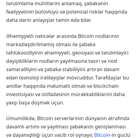
tənzimləmə mühitlərini anlamaq, şəbəkənin
fəaliyyətinin bütövlüyü və potensial risklər haqqında
daha dərin anlayışlar təmin edə bilər.
Əhəmiyyətli nəticələr arasında Bitcoin nodlarının
mərkəzləşdirilməmiş olması ilə şəbəkə
təhlükəsizliyinin əhəmiyyəti, geosiyasi və tənzimləyici
dəyişikliklərin nodların yayılmasına təsiri və nod
səmərəliliyini və şəbəkə stabilliyini artıran davam
edən texnoloji irəliləyişlər mövcuddur. Tərəfdaşlar bu
amillər haqqında məlumatlı olmalı və blockchain
investisiyası və istifadəsinin mürəkkəbliklərini daha
yaxşı başa düşmək üçün.
Ümumilikdə, Bitcoin serverlərinin dünyanın ətrafında
davamlı artımı və yayılması şəbəkənin genişlənməsi
və dayanıqlılığı üçün vacib rol oynayır,
Bitcoin
-in güclü