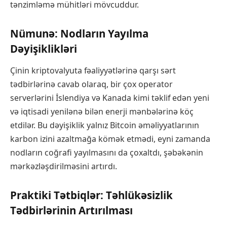
tənzimləmə mühitləri mövcuddur.
Nümunə: Nodların Yayılma
Dəyişiklikləri
Çinin kriptovalyuta fəaliyyətlərinə qarşı sərt
tədbirlərinə cavab olaraq, bir çox operator
serverlərini İslendiya və Kanada kimi təklif edən yeni
və iqtisadi yenilənə bilən enerji mənbələrinə köç
etdilər. Bu dəyişiklik yalnız Bitcoin əməliyyatlarının
karbon izini azaltmağa kömək etmədi, eyni zamanda
nodların coğrafi yayılmasını da çoxaltdı, şəbəkənin
mərkəzləşdirilməsini artırdı.
Praktiki Tətbiqlər: Təhlükəsizlik
Tədbirlərinin Artırılması