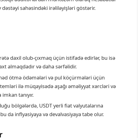
 dəstəyi sahəsindəki irəliləyişləri göstərir.
rətə daxil olub-çıxmaq üçün istifadə edirlər, bu isə
axt almaqdadır və daha sərfəlidir.
həd ötmə ödəmələri və pul köçürmələri üçün
istemləri ilə müqayisədə aşağı əməliyyat xərcləri və
imkan tanıyır.
duğu bölgələrdə, USDT yerli fiat valyutalarına
 bu da inflyasiyaya və devalvasiyaya tabe olur.
r