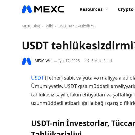
Resources
Crypto 
MEXC Blog
Wiki
USDT təhlükəsizdirmi?
-
-
USDT təhlükəsizdirmi
MEXC Wiki
İyul 17, 2025
5 Mins Read
USDT
(Tether) sabit valyuta və maliyyə aləti o
Ümumiyyətlə, USDT qısa müddətli əməliyyatlar
təhlükəsiz sayılır, lakin ehtiyatları və şəffaflı
uzunmüddətli etibarlılığı ilə bağlı qarışıq fi
USDT-nin İnvestorlar, Tüccar
Təhlükəsizliyi