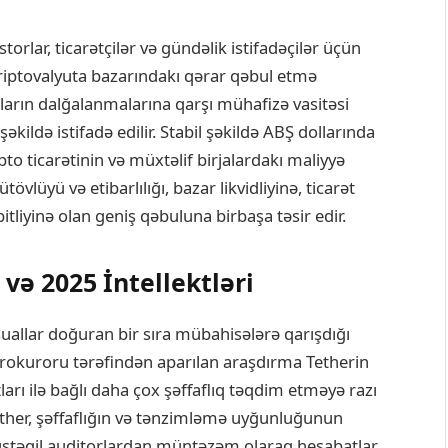
orlar, ticarətçilər və gündəlik istifadəçilər üçün
 kriptovalyuta bazarındakı qərar qəbul etmə
aların dalğalanmalarına qarşı mühafizə vasitəsi
kildə istifadə edilir. Stabil şəkildə ABŞ dollarında
to ticarətinin və müxtəlif birjalardakı maliyyə
tövlüyü və etibarlılığı, bazar likvidliyinə, ticarət
itliyinə olan geniş qəbuluna birbaşa təsir edir.
ə 2025 İntellektləri
ı suallar doğuran bir sıra mübahisələrə qarışdığı
 Prokuroru tərəfindən aparılan araşdırma Tetherin
atları ilə bağlı daha çox şəffaflıq təqdim etməyə razı
Tether, şəffaflığın və tənzimləmə uyğunluğunun
, müstəqil auditorlardan müntəzəm olaraq hesabatlar