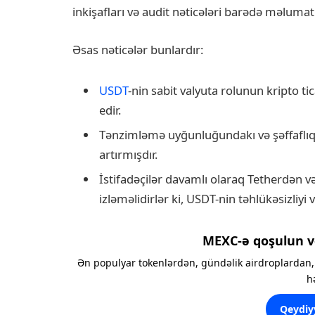
inkişafları və audit nəticələri barədə məlumatlı
Əsas nəticələr bunlardır:
USDT
-nin sabit valyuta rolunun kripto t
edir.
Tənzimləmə uyğunluğundakı və şəffaflıqdak
artırmışdır.
İstifadəçilər davamlı olaraq Tetherdən v
izləməlidirlər ki, USDT-nin təhlükəsizliyi 
MEXC-ə qoşulun v
Ən populyar tokenlərdən, gündəlik airdroplardan, 
h
Qeydiy