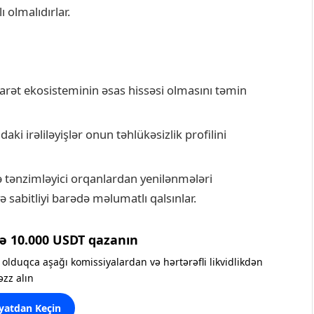
 olmalıdırlar.
icarət ekosisteminin əsas hissəsi olmasını təmin
i irəliləyişlər onun təhlükəsizlik profilini
ə tənzimləyici orqanlardan yenilənmələri
və sabitliyi barədə məlumatlı qalsınlar.
ə 10.000 USDT qazanın
olduqca aşağı komissiyalardan və hərtərəfli likvidlikdən
əzz alın
yatdan Keçin