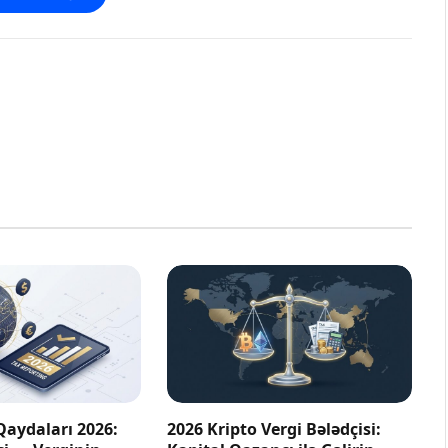
Qaydaları 2026:
2026 Kripto Vergi Bələdçisi: