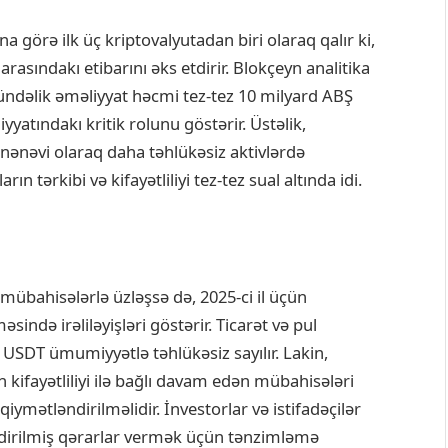
ına görə ilk üç kriptovalyutadan biri olaraq qalır ki,
arasındakı etibarını əks etdirir. Blokçeyn analitika
ündəlik əməliyyat həcmi tez-tez 10 milyard ABŞ
diyyatındakı kritik rolunu göstərir. Üstəlik,
nənəvi olaraq daha təhlükəsiz aktivlərdə
arın tərkibi və kifayətliliyi tez-tez sual altında idi.
mübahisələrlə üzləşsə də, 2025-ci il üçün
əsində irəliləyişləri göstərir. Ticarət və pul
 USDT ümumiyyətlə təhlükəsiz sayılır. Lakin,
kifayətliliyi ilə bağlı davam edən mübahisələri
iymətləndirilməlidir. İnvestorlar və istifadəçilər
dirilmiş qərarlar vermək üçün tənzimləmə