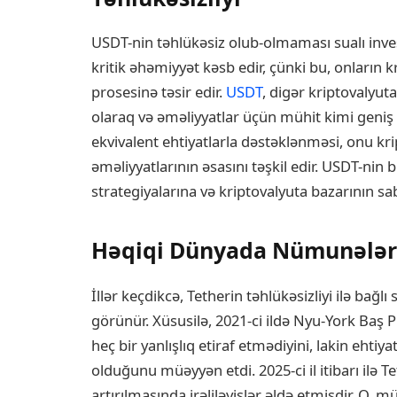
USDT-nin təhlükəsiz olub-olmaması sualı invest
kritik əhəmiyyət kəsb edir, çünki bu, onların
prosesinə təsir edir.
USDT
, digər kriptovalyut
olaraq və əməliyyatlar üçün mühit kimi geniş şə
ekvivalent ehtiyatlarla dəstəklənməsi, onu krip
əməliyyatlarının əsasını təşkil edir. USDT-nin bü
strategiyalarına və kriptovalyuta bazarının sab
Həqiqi Dünyada Nümunələr v
İllər keçdikcə, Tetherin təhlükəsizliyi ilə bağl
görünür. Xüsusilə, 2021-ci ildə Nyu-York Baş
heç bir yanlışlıq etiraf etmədiyini, lakin ehtiy
olduğunu müəyyən etdi. 2025-ci il itibarı ilə 
artırılmasında irəliləyişlər əldə etmişdir. O