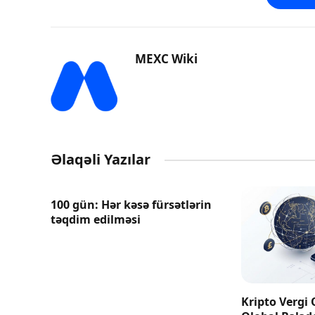
MEXC Wiki
Əlaqəli Yazılar
100 gün: Hər kəsə fürsətlərin
təqdim edilməsi
Kripto Vergi 