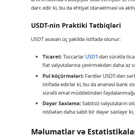
dərc edir ki, bu da ehtiyat idarəetməsi və aktiv
USDT-nin Praktiki Tətbiqləri
USDT əsasən üç şəkildə istifadə olunur:
Ticaret:
Tüccarlar
USDT
-dən sürətlə tica
fiat valyutalarına çevirməkdən daha az v
Pul köçürmələri:
Fərdlər USDT-dən sər
istifadə edirlər ki, bu da ənənəvi bank s
sürətli emal müddətindən faydalanmağa 
Dəyər Saxlama:
Sabitsiz valyutaların ol
nisbətən daha sabit bir dəyər saxlayır ki,
Məlumatlar və Estatistikala