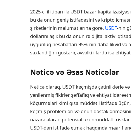
2025-ci il itibarı ilə USDT bazar kapitalizasiyas
bu da onun geniş istifadəsini və kripto icması 
şirkətlərinin məlumatlarına görə,
USDT
-nin g
dollarını aşır, bu da onun rə dijital aktiv iqtisa
uyğunluq hesabatları 95%-nin daha likvid və ə
saxlandığını göstərir, əvvəlki illərdə isə ehtiyatl
Nəticə və Əsas Nəticələr
Nəticə olaraq, USDT keçmişdə çətinliklərlə və 
yenilənmiş fikirlər şəffaflıq və ehtiyat idarəetm
köçürmələri kimi qısa müddətli istifadə üçün,
keçmiş problemləri və onun dəstəklənməsinin 
nəzərə alaraq potensial uzunmüddətli risklər q
USDT-dən istifadə etmək haqqında maariflən