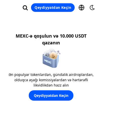
Qeydiyyatdan Keçin
MEXC-ə qoşulun və 10.000 USDT
qazanın
Ən populyar tokenlərdən, gündəlik airdroplardan,
olduqca aşağı komissiyalardan və hərtərəfli
likvidlikdən həzz alın
Qeydiyyatdan Keçin