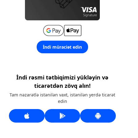
İndi müraciət edin
İndi rəsmi tətbiqimizi yükləyin və
ticarətdən zövq alın!
Tam nəzarətlə istənilən vaxt, istənilən yerdə ticarət
edin