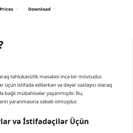
Prices
Download
?
laraq təhlükəsizlik məsələsi incə bir mövzudur.
 üçün istifadə edilərkən və dəyər saxlayıcı olaraq
ğı ilə bağlı mübahisələr yaşanmışdır. Bu,
kirlərin yaranmasına səbəb olmuşdur.
lar və İstifadəçilər Üçün