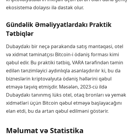
ekosistemə dolayısı ilə dəstək olur.
Gündəlik Əməliyyatlardakı Praktik
Tətbiqlər
Dubaydakı bir neçə pərakəndə satış məntəqəsi, otel
və xidmət təminatçısı Bitcoin-i ödəniş forması kimi
qəbul edir. Bu praktiki tətbiq, VARA tərəfindən təmin
edilən tənzimləyici aydınlıqla asanlaşdırılır ki, bu da
bizneslərin kriptovalyuta ödəniş həllərini qəbul
etməyə təşviq etmişdir. Məsələn, 2023-cü ildə
Dubaydakı tanınmış lüks otel, otaq bronları və yemək
xidmətləri üçün Bitcoin qəbul etməyə başlayacağını
elan etdi, bu da artan qəbul edilməni göstərir.
Məlumat və Statistika