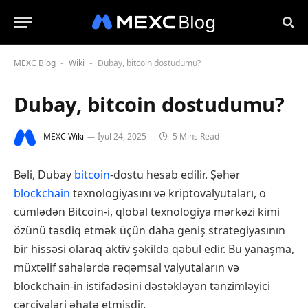
MEXC Blog
Wiki
Dubay, bitcoin dostudumu?
-
-
Dubay, bitcoin dostudumu?
MEXC Wiki
İyul 24, 2025
5 Mins Read
Bəli, Dubay
bitcoin
-dostu hesab edilir. Şəhər
blockchain
texnologiyasını və kriptovalyutaları, o
cümlədən Bitcoin-i, qlobal texnologiya mərkəzi kimi
özünü təsdiq etmək üçün daha geniş strategiyasının
bir hissəsi olaraq aktiv şəkildə qəbul edir. Bu yanaşma,
müxtəlif sahələrdə rəqəmsal valyutaların və
blockchain-in istifadəsini dəstəkləyən tənzimləyici
çərçivələri əhatə etmişdir.