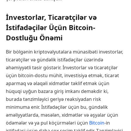
İnvestorlar, Ticarətçilər və
İstifadəçilər Üçün Bitcoin-
Dostluğu Önəmi
Bir bölgənin kriptovalyutalara münasibəti investorlar,
ticarətçilər və gündəlik istifadəçilər üzərində
əhəmiyyətli təsir göstərir. İnvestorlar və ticarətçilər
üçün bitcoin-dostu mühit, investisiya etmək, ticarət
aparmaq və əlaqəli xidmətlər təklif etmək üçün
hüquqi uyğun bazara giriş imkanı deməkdir ki,
burada tənzimləyici geriyə reaksiyadan risk
minimuma enir. İstifadəçilər üçün bu, gündəlik
əməliyyatlarda, məsələn, xidmətlər və əşyalar üçün
ödəmələr və ya pul köçürmələri üçün
Bitcoin
-in
istifadəsi üçün daha çox seçim təklif edir. Tənzimləyici