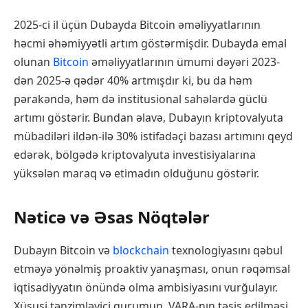
2025-ci il üçün Dubayda Bitcoin əməliyyatlarının
həcmi əhəmiyyətli artım göstərmişdir. Dubayda emal
olunan
Bitcoin
əməliyyatlarının ümumi dəyəri 2023-
dən 2025-ə qədər 40% artmışdır ki, bu da həm
pərakəndə, həm də institusional sahələrdə güclü
artımı göstərir. Bundan əlavə, Dubayın kriptovalyuta
mübadiləri ildən-ilə 30% istifadəçi bazası artımını qeyd
edərək, bölgədə kriptovalyuta investisiyalarına
yüksələn maraq və etimadın olduğunu göstərir.
Nəticə və Əsas Nöqtələr
Dubayın Bitcoin və
blockchain
texnologiyasını qəbul
etməyə yönəlmiş proaktiv yanaşması, onun rəqəmsal
iqtisadiyyatın önündə olma ambisiyasını vurğulayır.
Xüsusi tənzimləyici qurumun, VARA-nın təsis edilməsi