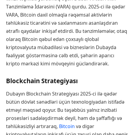
Tənzimləmə İdarəsini (VARA) qurdu. 2025-ci ilə qədər
VARA, Bitcoin daxil olmaqla rəqəmsal aktivlərin
təhlükəsiz ticarətini və saxlanmasını asanlaşdıran
ətraflı qaydalar inkişaf etdirdi. Bu tənzimləmələr, otaq
olaraq Bitcoin qəbul edən çoxsaylı qlobal
kriptovalyuta mübadiləsi və bizneslərin Dubayda
fəaliyyət göstərməsinə cəlb etdi, şəhərin aparıcı
kripto mərkəzi kimi mövqeyini gücləndirərək.
Blockchain Strategiyası
Dubayın Blockchain Strategiyası 2025-ci ilə qədər
bütün dövlət sənədləri üçün texnologiyadan istifadə
etməyi məqsəd qoyur. Bu təşəbbüs yalnız inzibati
prosesləri sadələşdirmək deyil, həm də şəffaflığı və
təhlükəsizliyi artıraraq,
Bitcoin
və digər
kriptovalyutaların inkişafı üçün zəruri olan daha geniş