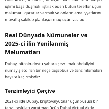
iqlimi başa düşmək, iştirak edən bütün tərəflər üçün
məlumatlı qərarlar vermək və onların əməliyyatlarını
müvafiq şəkildə planlaşdırmaq üçün vacibdir.
Real Dünyada Nümunələr və
2025-ci ilin Yenilənmiş
Məlumatları
Dubay, bitcoin-dostu şəhərə çevrilmək öhdəliyini
nümayiş etdirən bir neçə təşəbbüs və tənzimləmələri
həyata keçirmişdir:
Tənzimləyici Çərçivə
2021-ci ildə Dubay, kriptovalyutalar üçün xüsusi bir
tənzil təşkilatı yaratmaq üçün Dubai Virtual Aktiv