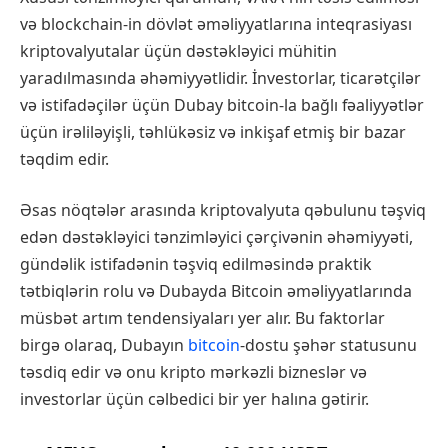
və blockchain-in dövlət əməliyyatlarına inteqrasiyası
kriptovalyutalar üçün dəstəkləyici mühitin
yaradılmasında əhəmiyyətlidir. İnvestorlar, ticarətçilər
və istifadəçilər üçün Dubay bitcoin-la bağlı fəaliyyətlər
üçün irəliləyişli, təhlükəsiz və inkişaf etmiş bir bazar
təqdim edir.
Əsas nöqtələr arasında kriptovalyuta qəbulunu təşviq
edən dəstəkləyici tənzimləyici çərçivənin əhəmiyyəti,
gündəlik istifadənin təşviq edilməsində praktik
tətbiqlərin rolu və Dubayda Bitcoin əməliyyatlarında
müsbət artım tendensiyaları yer alır. Bu faktorlar
birgə olaraq, Dubayın
bitcoin
-dostu şəhər statusunu
təsdiq edir və onu kripto mərkəzli bizneslər və
investorlar üçün cəlbedici bir yer halına gətirir.