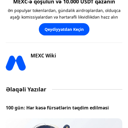
MEXC-ə qoşulun və 10.000 USDT qazanın
Ən populyar tokenlərdən, gündəlik airdroplardan, olduqca
aşağı komissiyalardan və hərtərəfli likvidlikdən həzz alın
Qeydiyyatdan Keçin
MEXC Wiki
Əlaqəli Yazılar
100 gün: Hər kəsə fürsətlərin təqdim edilməsi