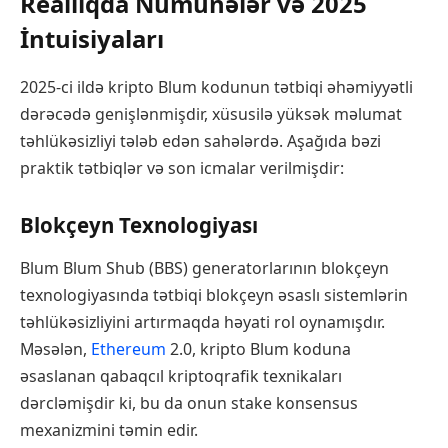
Reallıqda Nümunələr və 2025
İntuisiyaları
2025-ci ildə kripto Blum kodunun tətbiqi əhəmiyyətli
dərəcədə genişlənmişdir, xüsusilə yüksək məlumat
təhlükəsizliyi tələb edən sahələrdə. Aşağıda bəzi
praktik tətbiqlər və son icmalar verilmişdir:
Blokçeyn Texnologiyası
Blum Blum Shub (BBS) generatorlarının blokçeyn
texnologiyasında tətbiqi blokçeyn əsaslı sistemlərin
təhlükəsizliyini artırmaqda həyati rol oynamışdır.
Məsələn,
Ethereum
2.0, kripto Blum koduna
əsaslanan qabaqcıl kriptoqrafik texnikaları
dərcləmişdir ki, bu da onun stake konsensus
mexanizmini təmin edir.