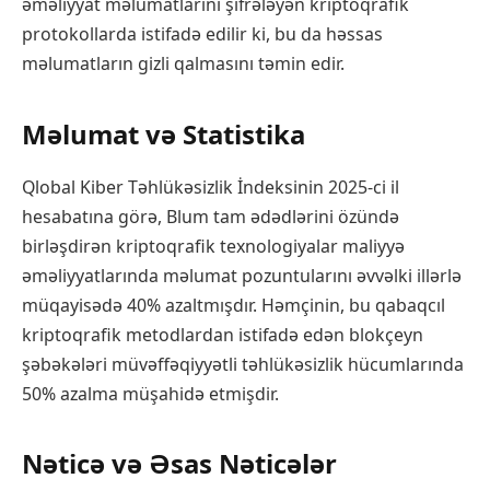
əməliyyat məlumatlarını şifrələyən kriptoqrafik
protokollarda istifadə edilir ki, bu da həssas
məlumatların gizli qalmasını təmin edir.
Məlumat və Statistika
Qlobal Kiber Təhlükəsizlik İndeksinin 2025-ci il
hesabatına görə, Blum tam ədədlərini özündə
birləşdirən kriptoqrafik texnologiyalar maliyyə
əməliyyatlarında məlumat pozuntularını əvvəlki illərlə
müqayisədə 40% azaltmışdır. Həmçinin, bu qabaqcıl
kriptoqrafik metodlardan istifadə edən blokçeyn
şəbəkələri müvəffəqiyyətli təhlükəsizlik hücumlarında
50% azalma müşahidə etmişdir.
Nəticə və Əsas Nəticələr