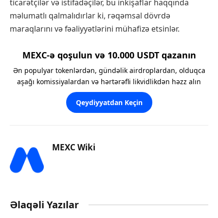
ticarətçilər və istifadəçilər, bu inkişaflar haqqında
məlumatlı qalmalıdırlar ki, rəqəmsal dövrdə
maraqlarını və fəaliyyətlərini mühafizə etsinlər.
MEXC-ə qoşulun və 10.000 USDT qazanın
Ən populyar tokenlərdən, gündəlik airdroplardan, olduqca
aşağı komissiyalardan və hərtərəfli likvidlikdən həzz alın
Qeydiyyatdan Keçin
MEXC Wiki
Əlaqəli Yazılar