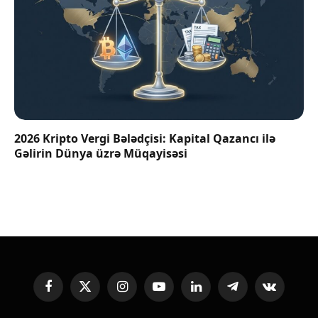
2026 Kripto Vergi Bələdçisi: Kapital Qazancı ilə
Gəlirin Dünya üzrə Müqayisəsi
Facebook
X
Instagram
YouTube
LinkedIn
Telegram
VKontakte
(Twitter)