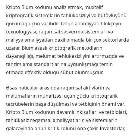
Kripto Blum kodunu analiz etmək, müxtəlif
kriptoqrafik sistemlərin təhlükəsizliyi və bütövlüyünü
qorumaq üçün vacibdir. Onun əhəmiyyəti blokçeyn
texnologiyası, rəqəmsal səsvermə sistemləri və
maliyyə əməliyyatları daxil olmaqla bir çox sektorlarda
uzanır. Blum əsaslı kriptoqrafik metodların
dayanıqlılığı, məlumat təhlükəsizliyini artırmaqda və
tənzimləmə standartlarına uyğunlışmağı təmin
etmədə effektiv olduğu sübut olunmuşdur.
Əsas nəticələr arasında rəqəmsal aktivlərin və
məlumatların mühafizəsi üçün güclü kriptoqrafik
təcrübələrin başa düşülməsi və tətbiqinin önəmi var.
Kripto Blum kodunun davamlı inkişafları və tətbiqləri,
təhlükəsiz rəqəmsal əməliyyatların və sistemlərin
gələcəyində onun kritik rolunu önə çəkir. Investorlar,