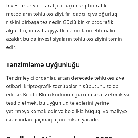
Investorlar və ticarətçilər üçün kriptoqrafik
metodların təhlükəsizliyi, fırıldaqçılıq və oğurluq
riskini birbaşa təsir edir. Güclü bir kriptoqrafik
algoritm, müvəffəqiyyətli hücumların ehtimalını
azaldır, bu da investisiyaların təhlükəsizliyini təmin
edir.
Tənzimləmə Uyğunluğu
Tənzimləyici orqanlar, artan dərəcədə təhlükəsiz və
etibarlı kriptoqrafik təcrübələrin sübutunu tələb
edirlər. Kripto Blum kodunun gücünü analiz etmək və
təsdiq etmək, bu uyğunluq tələblərini yerinə
yetirməyə kömək edir və beləliklə hüquqi və maliyyə
cəzasından qaçmaq üçün imkan yaradır.