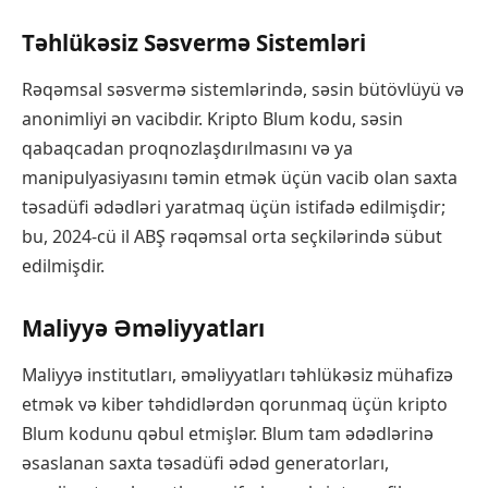
Təhlükəsiz Səsvermə Sistemləri
Rəqəmsal səsvermə sistemlərində, səsin bütövlüyü və
anonimliyi ən vacibdir. Kripto Blum kodu, səsin
qabaqcadan proqnozlaşdırılmasını və ya
manipulyasiyasını təmin etmək üçün vacib olan saxta
təsadüfi ədədləri yaratmaq üçün istifadə edilmişdir;
bu, 2024-cü il ABŞ rəqəmsal orta seçkilərində sübut
edilmişdir.
Maliyyə Əməliyyatları
Maliyyə institutları, əməliyyatları təhlükəsiz mühafizə
etmək və kiber təhdidlərdən qorunmaq üçün kripto
Blum kodunu qəbul etmişlər. Blum tam ədədlərinə
əsaslanan saxta təsadüfi ədəd generatorları,