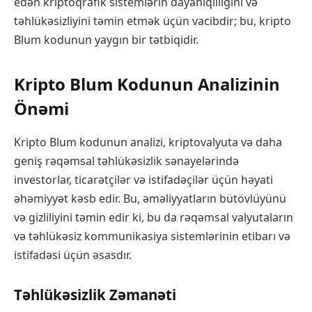
edən kriptoqrafik sistemlərin dayanıqlılığını və
təhlükəsizliyini təmin etmək üçün vacibdir; bu, kripto
Blum kodunun yaygın bir tətbiqidir.
Kripto Blum Kodunun Analizinin
Önəmi
Kripto Blum kodunun analizi, kriptovalyuta və daha
geniş rəqəmsal təhlükəsizlik sənayelərində
investorlar, ticarətçilər və istifadəçilər üçün həyati
əhəmiyyət kəsb edir. Bu, əməliyyatların bütövlüyünü
və gizliliyini təmin edir ki, bu da rəqəmsal valyutaların
və təhlükəsiz kommunikasiya sistemlərinin etibarı və
istifadəsi üçün əsasdır.
Təhlükəsizlik Zəmanəti