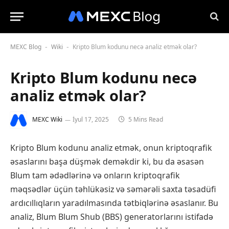
MEXC Blog
Wiki
Kripto Blum kodunu necə analiz etmək olar?
-
-
Kripto Blum kodunu necə
analiz etmək olar?
MEXC Wiki
İyul 17, 2025
5 Mins Read
Kripto Blum kodunu analiz etmək, onun kriptoqrafik
əsaslarını başa düşmək deməkdir ki, bu da əsasən
Blum tam ədədlərinə və onların kriptoqrafik
məqsədlər üçün təhlükəsiz və səmərəli saxta təsadüfi
ardıcıllıqların yaradılmasında tətbiqlərinə əsaslanır. Bu
analiz, Blum Blum Shub (BBS) generatorlarını istifadə