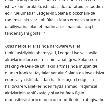
iştirak kimi praktiki, istifadəçi dostu tətbiqlər təqdim
edir. Məlumatlar, Ledger-in Solana blockchain-də
rəqəmsal aktivləri təhlükəsiz idarə etmə və artırma
qabiliyyətinə olan etimadın artırılmasında açıq bir
tendensiyanı göstərir.
Əsas nəticələr arasında hardware wallet
təhlükəsizliyinin əhəmiyyəti, Ledger Live vasitəsilə
aktivlərin idarə edilməsinin rahatlığı və Solana-da
staking və DeFi-də iştirakın artmasında müşahidə
olunan konkret faydalar yer alır. Solana-da investisiya
edən və ya istifadə edən hər kəs üçün Ledger-in
hardware wallet-lərindən faydalanmaq, rəqəmsal
aktivlərinin təhlükəsizliyini və istifadə üçün
münasibliyini artırmaq üçün müdrik bir strategiyadır.