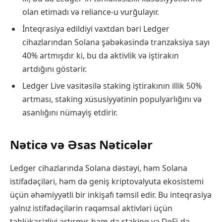
olan etimadı və reliance-u vurğulayır.
İnteqrasiya edildiyi vaxtdan bəri Ledger
cihazlarından Solana şəbəkəsində tranzaksiya sayı
40% artmışdır ki, bu da aktivlik və iştirakın
artdığını göstərir.
Ledger Live vasitəsilə staking iştirakının illik 50%
artması, staking xüsusiyyətinin populyarlığını və
asanlığını nümayiş etdirir.
Nəticə və Əsas Nəticələr
Ledger cihazlarında Solana dəstəyi, həm Solana
istifadəçiləri, həm də geniş kriptovalyuta ekosistemi
üçün əhəmiyyətli bir inkişafı təmsil edir. Bu inteqrasiya
yalnız istifadəçilərin rəqəmsal aktivləri üçün
təhlükəsizliyi artırmır, həm də staking və DeFi-də