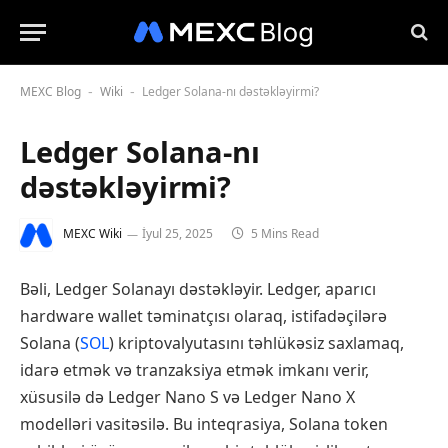
MEXC Blog
Wiki
Ledger Solana-nı dəstəkləyirmi?
-
-
Ledger Solana-nı
dəstəkləyirmi?
MEXC Wiki
İyul 25, 2025
5 Mins Read
Bəli, Ledger Solanayı dəstəkləyir. Ledger, aparıcı
hardware wallet təminatçısı olaraq, istifadəçilərə
Solana (
SOL
) kriptovalyutasını təhlükəsiz saxlamaq,
idarə etmək və tranzaksiya etmək imkanı verir,
xüsusilə də Ledger Nano S və Ledger Nano X
modelləri vasitəsilə. Bu inteqrasiya, Solana token