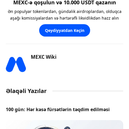
MEXC-ə qoşulun və 10.000 USDT qazanın
Ən populyar tokenlərdən, gündəlik airdroplardan, olduqca
aşağı komissiyalardan və hərtərəfli likvidlikdən həzz alın
Qeydiyyatdan Keçin
MEXC Wiki
Əlaqəli Yazılar
100 gün: Hər kəsə fürsətlərin təqdim edilməsi