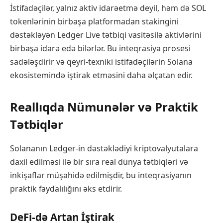
İstifadəçilər, yalnız aktiv idarəetmə deyil, həm də SOL
tokenlərinin birbaşa platformadan stakingini
dəstəkləyən Ledger Live tətbiqi vasitəsilə aktivlərini
birbaşa idarə edə bilərlər. Bu inteqrasiya prosesi
sadələşdirir və qeyri-texniki istifadəçilərin Solana
ekosistemində iştirak etməsini daha əlçatan edir.
Reallıqda Nümunələr və Praktik
Tətbiqlər
Solananın Ledger-in dəstəklədiyi kriptovalyutalara
daxil edilməsi ilə bir sıra real dünya tətbiqləri və
inkişaflar müşahidə edilmişdir, bu inteqrasiyanın
praktik faydalılığını əks etdirir.
DeFi-də Artan İştirak