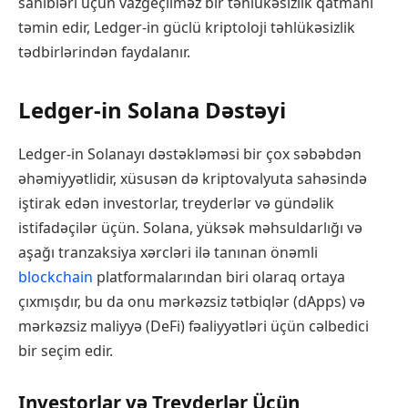
sahibləri üçün vazgeçilməz bir təhlükəsizlik qatmanı
təmin edir, Ledger-in güclü kriptoloji təhlükəsizlik
tədbirlərindən faydalanır.
Ledger-in Solana Dəstəyi
Ledger-in Solanayı dəstəkləməsi bir çox səbəbdən
əhəmiyyətlidir, xüsusən də kriptovalyuta sahəsində
iştirak edən investorlar, treyderlər və gündəlik
istifadəçilər üçün. Solana, yüksək məhsuldarlığı və
aşağı tranzaksiya xərcləri ilə tanınan önəmli
blockchain
platformalarından biri olaraq ortaya
çıxmışdır, bu da onu mərkəzsiz tətbiqlər (dApps) və
mərkəzsiz maliyyə (DeFi) fəaliyyətləri üçün cəlbedici
bir seçim edir.
Investorlar və Treyderlər Üçün