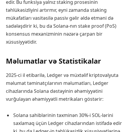
edir. Bu funksiya yalnız staking prosesinin
təhlükəsizliyini artırmır, eyni zamanda staking
mükafatları vasitəsilə passiv gəlir əldə etməni də
sadələşdirir ki, bu da Solana-nın stake proof (PoS)
konsensus mexanizminin nəzərə çarpan bir
xüsusiyyətidir.
Məlumatlar və Statistikalar
2025-ci il etibarilə, Ledger və müxtəlif kriptovalyuta
məlumat təminatçılarının məlumatları, Ledger
cihazlarında Solana dəstəyinin əhəmiyyətini
vurğulayan əhəmiyyətli metrikaları göstərir:
Solana sahiblərinin təxminən 30%-i SOL-lərini
saxlamaq üçün Ledger cihazlarından istifadə edir
ki, bu da Ledger-in təhlükəsizlik xüsusiyyətlərinə