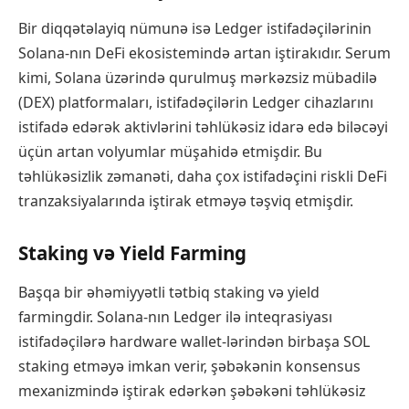
Bir diqqətəlayiq nümunə isə Ledger istifadəçilərinin
Solana-nın DeFi ekosistemində artan iştirakıdır. Serum
kimi, Solana üzərində qurulmuş mərkəzsiz mübadilə
(DEX) platformaları, istifadəçilərin Ledger cihazlarını
istifadə edərək aktivlərini təhlükəsiz idarə edə biləcəyi
üçün artan volyumlar müşahidə etmişdir. Bu
təhlükəsizlik zəmanəti, daha çox istifadəçini riskli DeFi
tranzaksiyalarında iştirak etməyə təşviq etmişdir.
Staking və Yield Farming
Başqa bir əhəmiyyətli tətbiq staking və yield
farmingdir. Solana-nın Ledger ilə inteqrasiyası
istifadəçilərə hardware wallet-lərindən birbaşa SOL
staking etməyə imkan verir, şəbəkənin konsensus
mexanizmində iştirak edərkən şəbəkəni təhlükəsiz