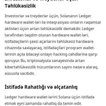
Təhlükəsizlik
Investorlar və treyderlər üçün, Solananın Ledger
hardware wallet-ləri ilə inteqrasiyası onların rəqəmsal
aktivləri üçün artan təhlükəsizlik deməkdir. Ledger
tərəfindən təqdim olunan hardware wallet-ləri,
istifadəçilərin şəxsi açarlarını təhlükəsiz hardware
cihazında saxlayaraq, istifadəçiləri proqram wallet-
lərinin açıla biləcəyi onlayn hacking cəhdlərinə qarşı
qoruyur. Bu, kriptovalyuta sənayesində artan
kibertəhlükəsizlik hücumlarının sayını nəzərə alaraq,
xüsusilə vacibdir.
İstifadə Rahatlığı və əlçatanlıq
Ledger hardware wallet-lərini Solana üçün istifadə
etmək eyni zamanda rahatlıq da təmin edir.