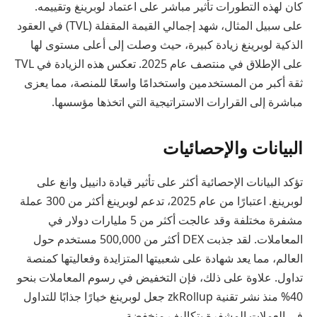
كان لهذه التطورات تأثير مباشر على اعتماد لوبرينغ وتقييمه.
على سبيل المثال، شهد إجمالي القيمة المقفلة (TVL) في العقود
الذكية لوبرينغ زيادة كبيرة، حيث وصلت إلى أعلى مستوى لها
على الإطلاق في منتصف عام 2025. تعكس هذه الزيادة في TVL
ثقة أكبر من المستخدمين واستخدامًا واسعًا للمنصة، مما يعزى
مباشرة إلى القرارات الاستراتيجية التي اتخذها مؤسسها.
البيانات والإحصائيات
تؤكد البيانات الإحصائية أكثر على تأثير قيادة دانييل وانغ على
لوبرينغ. اعتبارًا من عام 2025، تدعم لوبرينغ أكثر من 300 عملة
مشفرة مختلفة وقد عالجت أكثر من 5 مليارات دولار في
المعاملات. لقد جذبت DEX أكثر من 500,000 مستخدم حول
العالم، مما يعد شهادة على شعبيتها المتزايدة وفعاليتها كمنصة
تداول. علاوة على ذلك، فإن التخفيض في رسوم المعاملات بنحو
40% منذ نشر تقنية zkRollup جعل لوبرينغ خيارًا جذابًا للتداول
في العملات المشفرة بتكاليف منخفضة.