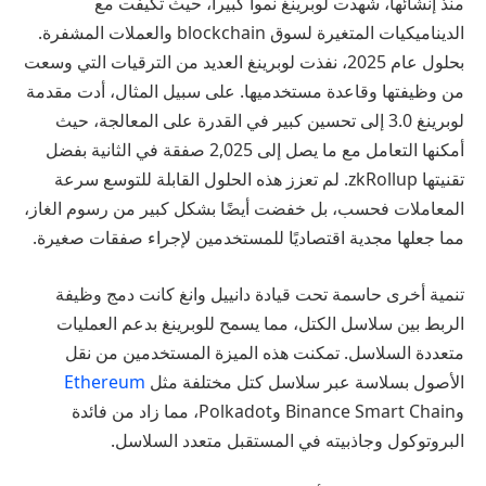
منذ إنشائها، شهدت لوبرينغ نمواً كبيراً، حيث تكيفت مع
الديناميكيات المتغيرة لسوق blockchain والعملات المشفرة.
بحلول عام 2025، نفذت لوبرينغ العديد من الترقيات التي وسعت
من وظيفتها وقاعدة مستخدميها. على سبيل المثال، أدت مقدمة
لوبرينغ 3.0 إلى تحسين كبير في القدرة على المعالجة، حيث
أمكنها التعامل مع ما يصل إلى 2,025 صفقة في الثانية بفضل
تقنيتها zkRollup. لم تعزز هذه الحلول القابلة للتوسع سرعة
المعاملات فحسب، بل خفضت أيضًا بشكل كبير من رسوم الغاز،
مما جعلها مجدية اقتصاديًا للمستخدمين لإجراء صفقات صغيرة.
تنمية أخرى حاسمة تحت قيادة دانييل وانغ كانت دمج وظيفة
الربط بين سلاسل الكتل، مما يسمح للوبرينغ بدعم العمليات
متعددة السلاسل. تمكنت هذه الميزة المستخدمين من نقل
الأصول بسلاسة عبر سلاسل كتل مختلفة مثل
Ethereum
وBinance Smart Chain وPolkadot، مما زاد من فائدة
البروتوكول وجاذبيته في المستقبل متعدد السلاسل.