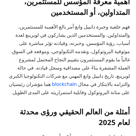
أهمية معرفة المؤسس للمستثمرين،
المتداولين، أو المستخدمين
فهم خلفية وخبرة دانييل وانغ أمر بالغ الأهمية للمستثمرين،
والمتداولين، والمستخدمين الذين يشاركون في لوبرينغ لعدة
أسباب. رؤية المؤسس، وخبرته، وقيادته تؤثر مباشرة على
موثوقية البروتوكول، وتقدمه التكنولوجي، وموقعه في السوق.
غالباً ما يقوم المستثمرون بتقييم النجاح المحتمل لمشروع
العملة المشفرة بناءً على مصداقية وسجل قيادته. في حالة
لوبرينغ، تاريخ دانييل وانغ المهني مع شركات التكنولوجيا الكبرى
والتزامه بالابتكار في مجال
blockchain
هما مؤشران رئيسيان
على متانة البروتوكول وقابلية استمراريته على المدى الطويل.
أمثلة من العالم الحقيقي ورؤى محدثة
لعام 2025