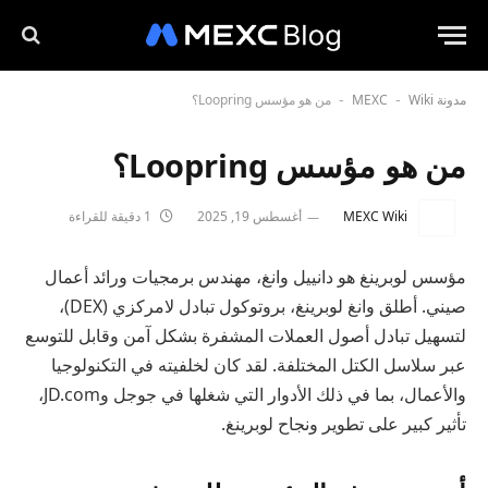
مدونة MEXC
Wiki
من هو مؤسس Loopring؟
-
-
من هو مؤسس Loopring؟
MEXC Wiki
أغسطس 19, 2025
1 دقيقة للقراءة
مؤسس لوبرينغ هو دانييل وانغ، مهندس برمجيات ورائد أعمال
صيني. أطلق وانغ لوبرينغ، بروتوكول تبادل لامركزي (DEX)،
لتسهيل تبادل أصول العملات المشفرة بشكل آمن وقابل للتوسع
عبر سلاسل الكتل المختلفة. لقد كان لخلفيته في التكنولوجيا
والأعمال، بما في ذلك الأدوار التي شغلها في جوجل وJD.com،
تأثير كبير على تطوير ونجاح لوبرينغ.