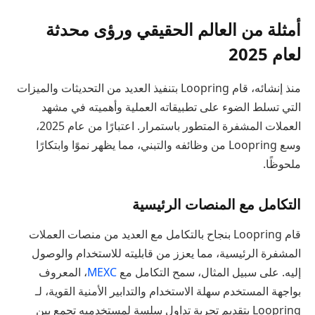
أمثلة من العالم الحقيقي ورؤى محدثة
لعام 2025
منذ إنشائه، قام Loopring بتنفيذ العديد من التحديثات والميزات
التي تسلط الضوء على تطبيقاته العملية وأهميته في مشهد
العملات المشفرة المتطور باستمرار. اعتبارًا من عام 2025،
وسع Loopring من وظائفه والتبني، مما يظهر نموًا وابتكارًا
ملحوظًا.
التكامل مع المنصات الرئيسية
قام Loopring بنجاح بالتكامل مع العديد من منصات العملات
المشفرة الرئيسية، مما يعزز من قابليته للاستخدام والوصول
إليه. على سبيل المثال، سمح التكامل مع
MEXC
، المعروف
بواجهة المستخدم سهلة الاستخدام والتدابير الأمنية القوية، لـ
Loopring بتقديم تجربة تداول سلسة لمستخدميه تجمع بين