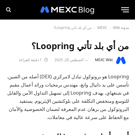
مدونة MEXC
Wiki
من أي بلد تأتي Loopring؟
-
-
من أي بلد تأتي Loopring؟
MEXC Wiki
أغسطس 20, 2025
1 دقيقة للقراءة
Loopring هو بروتوكول تبادل لامركزي (DEX) أصله من الصين.
تأسس على يد دانيال وانغ، مهندس برمجيات ورائد أعمال مقيم
في شنغهاي، يهدف Loopring إلى تسهيل التداول الآمن والقابل
للتوسع ومنخفض التكلفة على بلوكتشين الإيثريوم. يستفيد
البروتوكول من برهان عدم المعرفة لضمان الخصوصية والأمان
مع الحفاظ على سرعة عالية في معاملات.