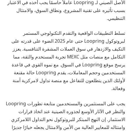
الأصل الصيني لـ Loopring عاملاً حاسمًا يجب أخذه في الاعتبار
بسبب تأثيره على تقنية المشروع، ونطاق السوق، والامتثال
التنظيمي.
تسلط التطبيقات الواقعية والتقدم التكنولوجي المستمر
لبروتوكول Loopring حتى عام 2025 الضوء على قدرته على
التكيف والازدهار في سوق العملات المشفرة التنافسية. يعزز
التكامل مع منصات مثل MEXC تجربة المستخدم والثقة، مما
يرسخ موقع Loopring في السوق. مع نموه القوي في قاعدة
المستخدمين وحجم المعاملات، يقدم Loopring حالة مقنعة
لأولئك الذين يتطلعون للتفاعل مع منصة تداول لامركزية آمنة
وفعالة.
يجب على المستثمرين والمستخدمين متابعة تطورات Loopring
والنظر في الآثار الأوسع لجذوره الصينية عند اتخاذ قرارات
الاستثمار. إن النهج المبتكر للبروتوكول نحو التداول اللامركزي
وامتثاله للمعايير العالية من الأمن والامتثال يجعله خيارًا جديرًا