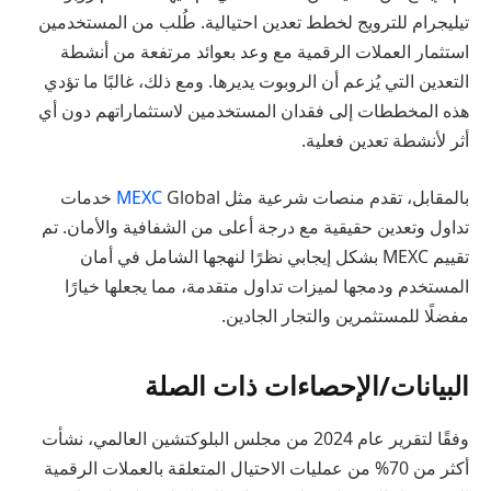
تيليجرام للترويج لخطط تعدين احتيالية. طُلب من المستخدمين
استثمار العملات الرقمية مع وعد بعوائد مرتفعة من أنشطة
التعدين التي يُزعم أن الروبوت يديرها. ومع ذلك، غالبًا ما تؤدي
هذه المخططات إلى فقدان المستخدمين لاستثماراتهم دون أي
أثر لأنشطة تعدين فعلية.
بالمقابل، تقدم منصات شرعية مثل
MEXC
Global خدمات
تداول وتعدين حقيقية مع درجة أعلى من الشفافية والأمان. تم
تقييم MEXC بشكل إيجابي نظرًا لنهجها الشامل في أمان
المستخدم ودمجها لميزات تداول متقدمة، مما يجعلها خيارًا
مفضلًا للمستثمرين والتجار الجادين.
البيانات/الإحصاءات ذات الصلة
وفقًا لتقرير عام 2024 من مجلس البلوكتشين العالمي، نشأت
أكثر من 70% من عمليات الاحتيال المتعلقة بالعملات الرقمية