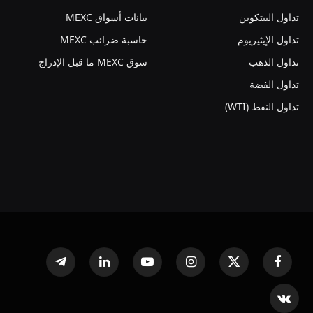
تداول البيتكوين
بيانات أسواق MEXC
تداول الإيثيريوم
حاسبة ضرائب MEXC
تداول الذهب
سوق MEXC ما قبل الإدراج
تداول الفضة
تداول النفط (WTI)
فيسبوك
X
الانستغرام
يوتيوب
لينكدإن
تيلقرام
(Twitter)
VKontakte