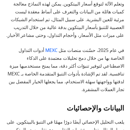
وتعلم الآلة لتوقع أسعار البيتكوين. يمكن لهذه النماذج معالجة
كميات هائلة من البيانات والتعرف على أنماط معقدة ليست
مرئية للعين البشرية. على سبيل المثال، تم استخدام الشبكات
العصبية للتنبؤ بأسعار البيتكوين بدقة عالية من خلال التدريب
على ميزات مثل الأسعار، وأحجام التداول، وحتى مشاعر الأخبار.
في عام 2025، حسّنت منصات مثل
MEXC
أدوات التداول
الخاصة بها من خلال دمج تحليلات معتمدة على الذكاء
الاصطناعي لتوفير تنبؤات أكثر دقة، مما يمنح مستخدميها ميزة
تنافسية. لقد تم الإشادة بأدوات التنبؤ المتقدمة الخاصة بـ MEXC
لدقتها وواجهتها سهلة الاستخدام، مما يجعلها الخيار المفضل بين
تجار العملات المشفرة.
البيانات والإحصائيات
يلعب التحليل الإحصائي أيضًا دورًا مهمًا في التنبؤ بالبيتكوين. على
سبيل المثال، تظهر مؤشرات التقلب مدى تقلب سعر البيتكوين