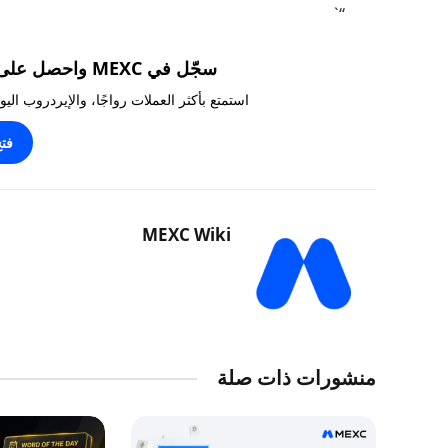
“`
سجّل في MEXC واحصل على مكافآت تصل إلى 10,000 USDT!
استمتع بأكثر العملات رواجًا، والإيردروب ال
فت
MEXC Wiki
منشورات ذات صلة