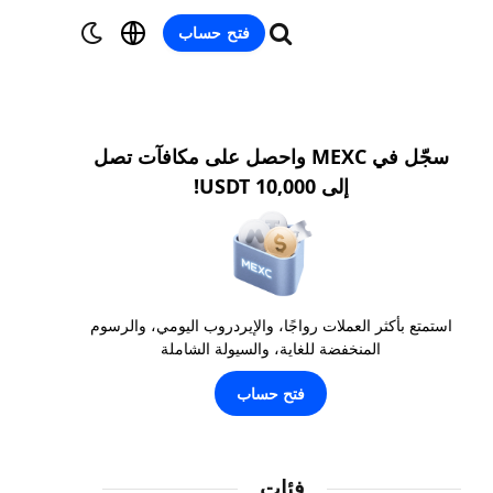
فتح حساب
سجّل في MEXC واحصل على مكافآت تصل
إلى 10,000 USDT!
استمتع بأكثر العملات رواجًا، والإيردروب اليومي، والرسوم
المنخفضة للغاية، والسيولة الشاملة
فتح حساب
فئات